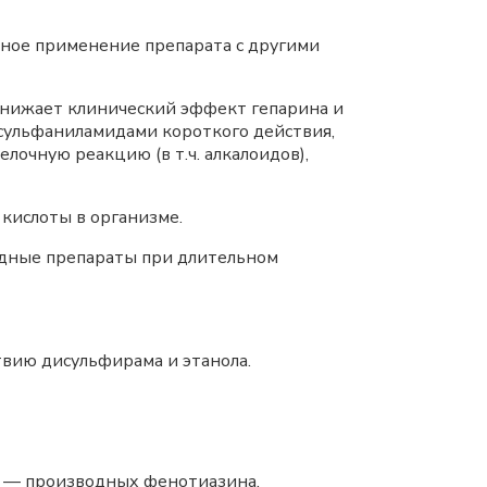
ное применение препарата с другими
снижает клинический эффект гепарина и
 сульфаниламидами короткого действия,
очную реакцию (в т.ч. алкалоидов),
кислоты в организме.
идные препараты при длительном
вию дисульфирама и этанола.
) — производных фенотиазина,