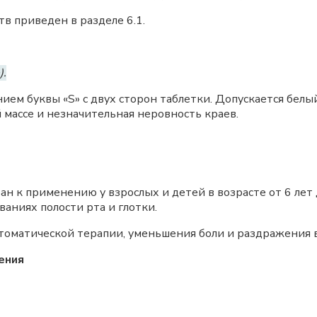
в приведен в разделе 6.1.
).
ем буквы «S» с двух сторон таблетки. Допускается белы
 массе и незначительная неровность краев.
ан к применению у взрослых и детей в возрасте от 6 лет
аниях полости рта и глотки.
матической терапии, уменьшения боли и раздражения в го
ения