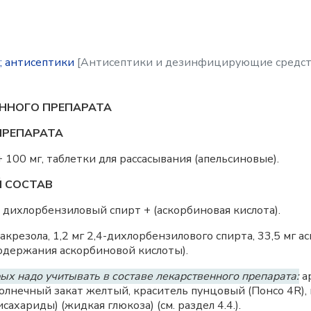
а; антисептики
[Антисептики и дезинфицирующие средст
ННОГО ПРЕПАРАТА
ПРЕПАРАТА
 + 100 мг, таблетки для рассасывания (апельсиновые).
Й СОСТАВ
дихлорбензиловый спирт + (аскорбиновая кислота).
крезола, 1,2 мг 2,4-дихлорбензилового спирта, 33,5 мг а
содержания аскорбиновой кислоты).
ых надо учитывать в составе лекарственного препарата:
а
олнечный закат желтый, краситель пунцовый (Понсо 4R), 
сахариды) (жидкая глюкоза) (см. раздел 4.4.).