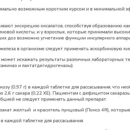
имально возможным коротким курсом и в минимальной э
ивают экскрецию оксалатов, способствуя образованию ка
новой кислоты, и у взрослых, которые принимали высоки
их доз возможно угнетение функции инсулярного аппар
елеза в организме следует применять аскорбиновую кис
 может искажать результаты различных лабораторных те
аминаз и лактатдегидрогеназы).
юкозу (0,97 г) в каждой таблетке для рассасывания, что 
о 2,6 г сахара (0,22 XE). Пациентам с дефицитом сахара
рбцией не следует применять данный препарат.
закат желтый и краситель пунцовый (Понсо 4R), которые
в каждой таблетке для рассасывания.