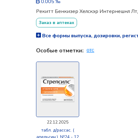
0.005 ‰
Рекитт Бенкизер Хелскэр Интернешнл Лт
Заказ в аптеках
Все формы выпуска, дозировки, регис
Особые отметки:
22.12.2025
табл. д/рассас. (
апельсин.), №24 - 12