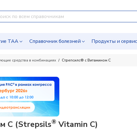
гие ТАА
Справочник болезней
Продукты и серви
ующие средства в комбинациях
Стрепсилс® с Витамином C
®
 C (Strepsils
Vitamin C)