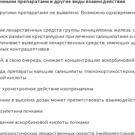
венными препаратами и другие виды взаимодействия
другими препаратами не выявлено. Возможно одновремен
ие лекарственных средств группы пенициллина, железа, 
риск развития кристаллурии при лечении салицилатами и
личивает выведение лекарственных средств, имеющих щел
ных контрацептивов.
й, в свою очередь, снижает концентрацию аскорбиновой 
да, препараты кальция, салицилаты, глюкокортикостеро
ой кислоты.
хронотропное действие изопреналина.
ии в высоких дозах может препятствовать взаимодейст
силетина почками.
ение аскорбиновой кислоты почками.
ипсихотических лекарственных средств (нейролептиков