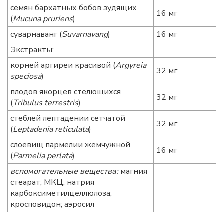
семян бархатных бобов зудящих
16 мг
(
Mucuna pruriens
)
суварнаванг (
Suvarnavang
)
16 мг
Экстракты:
корней аргиреи красивой (
Argyreia
32 мг
speciosa
)
плодов якорцев стелющихся
32 мг
(
Tribulus terrestris
)
стеблей лептадении сетчатой
32 мг
(
Leptadenia reticulata
)
слоевищ пармелии жемчужной
16 мг
(
Parmelia perlata
)
вспомогательные вещества:
магния
стеарат; МКЦ; натрия
карбоксиметилцеллюлоза;
кросповидон; аэросил