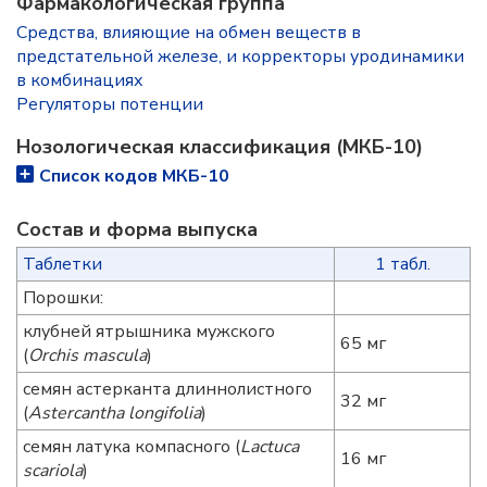
Фармакологическая группа
Средства, влияющие на обмен веществ в
предстательной железе, и корректоры уродинамики
в комбинациях
Регуляторы потенции
Нозологическая классификация (МКБ-10)
Список кодов МКБ-10
Состав и форма выпускa
Таблетки
1 табл.
Порошки:
клубней ятрышника мужского
65 мг
(
Orchis mascula
)
семян астерканта длиннолистного
32 мг
(
Astercantha longifolia
)
семян латука компасного (
Lactuca
16 мг
scariola
)