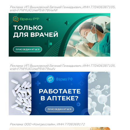
Реклама: ИП Вышковский Евгений Геннадьевич, ИНН 770406387105,
erid=F7NfYUJCUneP5W78VwNF
Реклама: ИП Вышковский Евгений Геннадьевич, ИНН 770406387105,
erid=F7NfYUJCUneP5W79xufv
Реклама: ООО «Конгресслайн», ИНН 7708369172