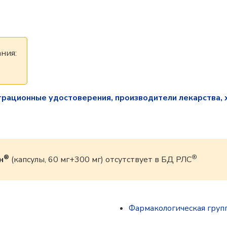
ния:
трационные удостоверения, производители лекарства, 
®
®
н
(капсулы, 60 мг+300 мг) отсутствует в БД РЛС
Фармакологическая груп