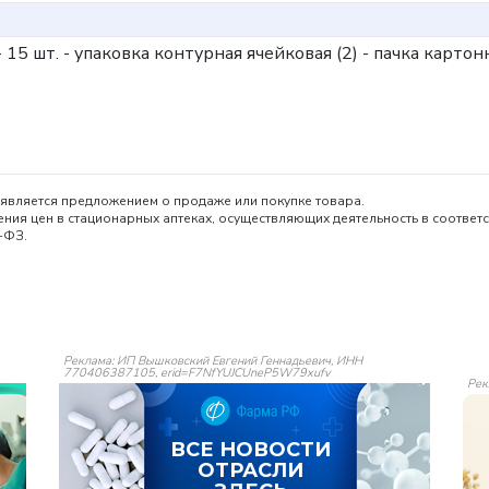
- 15 шт. - упаковка контурная ячейковая (2) - пачка картон
является предложением о продаже или покупке товара.
ия цен в стационарных аптеках, осуществляющих деятельность в соответс
-ФЗ.
Реклама: ИП Вышковский Евгений Геннадьевич, ИНН
770406387105, erid=F7NfYUJCUneP5W79xufv
Рек