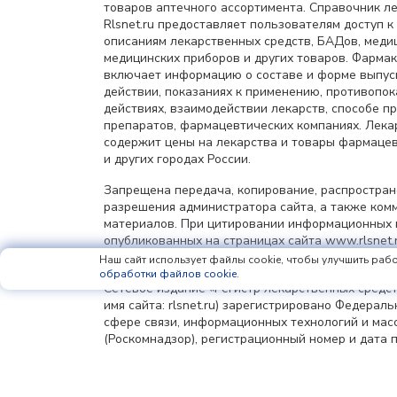
товаров аптечного ассортимента. Справочник л
Rlsnet.ru предоставляет пользователям доступ к
описаниям лекарственных средств, БАДов, меди
медицинских приборов и других товаров. Фарма
включает информацию о составе и форме выпус
действии, показаниях к применению, противопок
действиях, взаимодействии лекарств, способе 
препаратов, фармацевтических компаниях. Лек
содержит цены на лекарства и товары фармацев
и других городах России.
Запрещена передача, копирование, распростра
разрешения администратора сайта, а также ком
материалов. При цитировании информационных 
опубликованных на страницах сайта www.rlsnet.r
информации обязательна.
Наш сайт использует файлы cookie, чтобы улучшить рабо
обработки файлов cookie
.
Сетевое издание «Регистр лекарственных средст
имя сайта: rlsnet.ru) зарегистрировано Федерал
сфере связи, информационных технологий и мас
(Роскомнадзор), регистрационный номер и дата 
регистрации: серия Эл № ФС77-85156 от 25 апрел