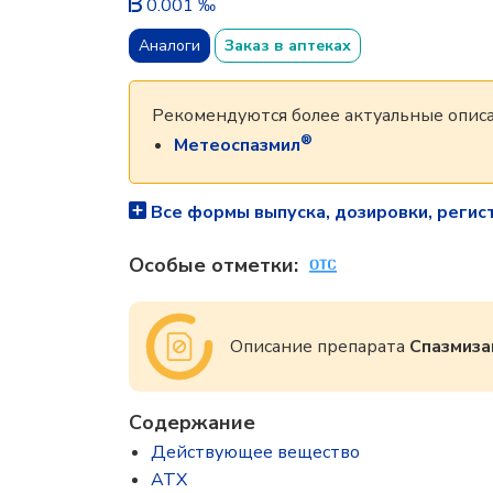
0.001 ‰
Аналоги
Заказ в аптеках
Рекомендуются более актуальные описа
®
Метеоспазмил
Все формы выпуска, дозировки, регис
Особые отметки:
Описание препарата
Спазмиза
Содержание
Действующее вещество
ATX