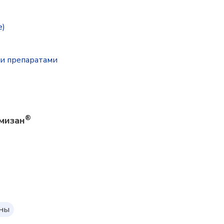
e)
и препаратами
®
мизан
оны