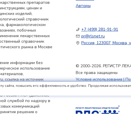
екарственных препаратов
Авторы
 инструкциям, ценам и
цинских изделий,
кологический справочник
ка, фармакологическом
+7 (499) 281-91-91
азаниях, побочных
применения лекарственных
pr@rlsnet.ru
арственный справочник
Россия, 123007, Москва, у
тического рынка в Москве
нение информации без
© 2000-2026. РЕГИСТР Л
мерческое использование
Все права защищены
материалов,
u, ссылка на источник
Условия использования
|
По
Политика обработки файлов
ту сайта, повысить его эффективность и удобство. Продолжая использовать 
в России РЛС» (доменное
ьной службой по надзору в
совых коммуникаций
принятия решения о
я 2023 г.