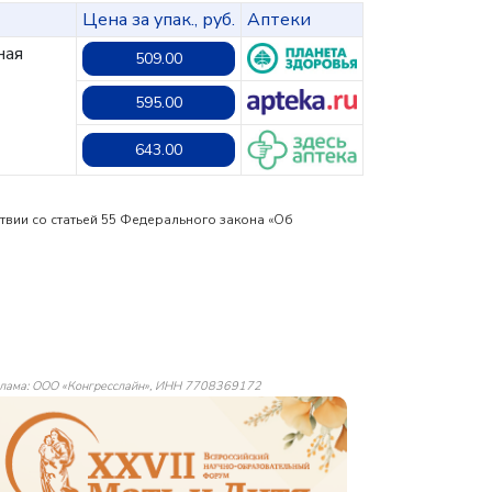
Цена за упак., руб.
Аптеки
ная
509.00
595.00
643.00
твии со статьей 55 Федерального закона «Об
лама: ООО «Конгресслайн», ИНН 7708369172