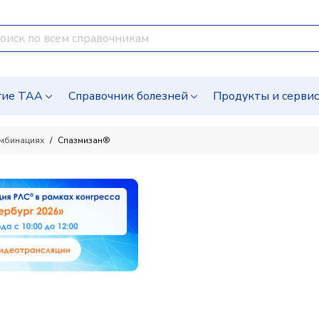
гие ТАА
Справочник болезней
Продукты и серви
омбинациях
Спазмизан®