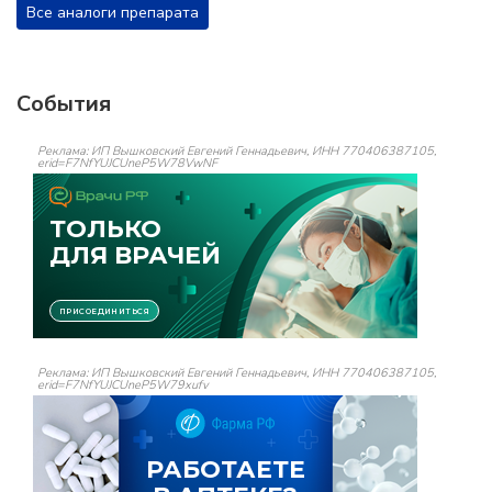
Все аналоги препарата
События
Реклама: ИП Вышковский Евгений Геннадьевич, ИНН 770406387105,
erid=F7NfYUJCUneP5W78VwNF
Реклама: ИП Вышковский Евгений Геннадьевич, ИНН 770406387105,
erid=F7NfYUJCUneP5W79xufv