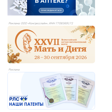
Реклама: ООО «Конгресслайн», ИНН 7708369172
Реклама