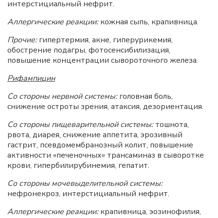
интерстициальный нефрит.
Аллергические реакции:
кожная сыпь, крапивница.
Прочие:
гипертермия, акне, гиперурикемия,
обострение подагры, фотосенсибилизация,
повышение концентрации сывороточного железа.
Рифампицин
Со стороны нервной системы:
головная боль,
снижение остроты зрения, атаксия, дезориентация.
Со стороны пищеварительной системы:
тошнота,
рвота, диарея, снижение аппетита, эрозивный
гастрит, псевдомембранозный колит, повышение
активности «печеночных» трансаминаз в сыворотке
крови, гипербилирубинемия, гепатит.
Со стороны мочевыделительной системы:
нефронекроз, интерстициальный нефрит.
Аллергические реакции:
крапивница, эозинофилия,