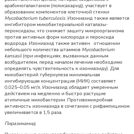
арабиногалактаном (полисахарид), участвует в
образовании компонентов клеточной стенки
Mycobacterium tuberculosis
. Изониазид также является
ингибитором микобактериальной каталазы-
пероксидазы, что снижает защиту микроорганизма
против активных форм кислорода и пероксида
водорода. Изониазид также активен отношении
небольшого количества штаммов
Mycobacterium
kansasii
(при инфекциях, вызванных данным
возбудителем, перед началом лечения необходимо
определять чувствительность к изониазиду). Для
микобактерий туберкулеза минимальная
ингибирующая концентрация (МИК) составляет
0,025–0,05 мг/л. Изониазид обладает умеренным
действием на медленно и быстро растущие
атипичные микобактерии. Противомикробная
активность изониазида в сочетании с рифампицином
увеличивается в 1,5 раза.
Пиразинамид