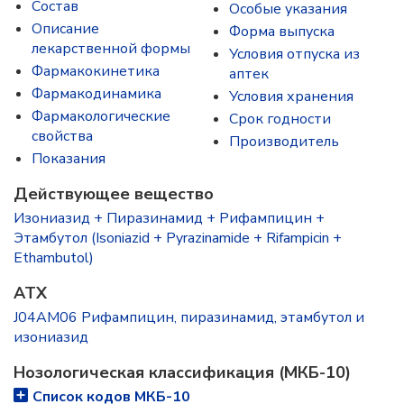
Состав
Особые указания
Описание
Форма выпуска
лекарственной формы
Условия отпуска из
Фармакокинетика
аптек
Фармакодинамика
Условия хранения
Фармакологические
Срок годности
свойства
Производитель
Показания
Действующее вещество
Изониазид + Пиразинамид + Рифампицин +
Этамбутол (Isoniazid + Pyrazinamide + Rifampicin +
Ethambutol)
ATX
J04AM06 Рифампицин, пиразинамид, этамбутол и
изониазид
Нозологическая классификация (МКБ-10)
Список кодов МКБ-10