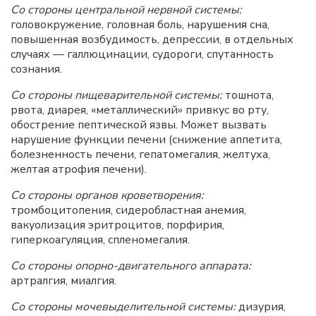
Со стороны центральной нервной системы:
головокружение, головная боль, нарушения сна,
повышенная возбудимость, депрессии, в отдельных
случаях — галлюцинации, судороги, спутанность
сознания.
Со стороны пищеварительной системы:
тошнота,
рвота, диарея, «металлический» привкус во рту,
обострение пептической язвы. Может вызвать
нарушение функции печени (снижение аппетита,
болезненность печени, гепатомегалия, желтуха,
желтая атрофия печени).
Со стороны органов кроветворения:
тромбоцитопения, сидеробластная анемия,
вакуолизация эритроцитов, порфирия,
гиперкоагуляция, спленомегалия.
Со стороны опорно-двигательного аппарата:
артралгия, миалгия.
Со стороны мочевыделительной системы:
дизурия,