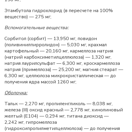
Этамбутола гидрохлорид (в пересчете на 100%
вещество) — 275 мг;
Вспомогательные вещества:
Сорбитол (сорбит) — 13,950 мг, повидон
(поливинилпирролидон) — 5,030 мг, крахмал
картофельный — 20,160 мг, кармеллоза натрия
(натрий карбоксиметилцеллюлоза) — 1,320 мг,
натрия лаурилсульфат — 6,300 мг, кроскармеллоза
натрия (примеллоза) — 25,200 мг, магния стеарат —
6,300 мг, целлюлоза микрокристаллическая — до
получения ядра массой 1260 мг;
Оболочка:
Тальк — 2,270 мг, пропиленгликоль — 8,038 мг,
железа (III) оксид красный — 2,778 мг, хинолиновый
желтый (E104) — 0,294 мг, титана диоксид —
2,242 мг, гипромеллоза
(гидроксипропилметилцеллюлоза) — до получения