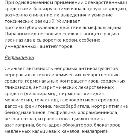
При одновременном применении с лекарственными
средствами, блокирующими канальцевую секрецию,
возможно снижение их выведения и усиление
токсических реакций. Усиливает
противотуберкулезное действие ломефлоксацина.
Пиразинамид несколько снижает концентрацию
изониазида в сыворотке крови, особенно
у «медленных» ацетиляторов.
Рифампицин
Снижает активность непрямых антикоагулянтов,
пероральных гипогликемических лекарственных
средств, гормональных контрацептивов, сердечных
гликозидов, антиаритмических лекарственных
средств (дизопирамид, пирменол, хинидин,
мексилетин, токаинид), глюкокортикостероидов,
дапсона, фенитоина, гексобарбитала, нортриптилина,
бензодиазепинов, теофиллина, хлорамфеникола,
кетоконазола, итраконазола, циклоспорина,
азатиоприна, бета-адреноблокаторов, блокаторов
медленных кальциевых каналов, эналаприла,