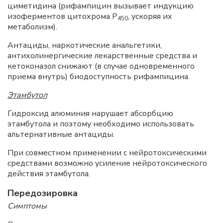
циметидина (рифампицин вызывает индукцию
изоферментов цитохрома P
, ускоряя их
450
метаболизм).
Антациды, наркотические анальгетики,
антихолинергические лекарственные средства и
кетоконазол снижают (в случае одновременного
приема внутрь) биодоступность рифампицина.
Этамбутол
Гидроксид алюминия нарушает абсорбцию
этамбутола и поэтому необходимо использовать
альтернативные антациды.
При совместном применении с нейротоксическими
средствами возможно усиление нейротоксического
действия этамбутола.
Передозировка
Симптомы