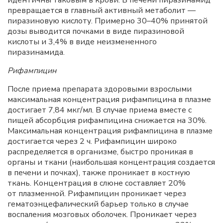
идентичны таковым в крови. В печени пиразинамид
превращается в главный активный метаболит —
пиразиновую кислоту. Примерно 30–40% принятой
дозы выводится почками в виде пиразиновой
кислоты и 3,4% в виде неизмененного
пиразинамида.
Рифампицин
После приема препарата здоровыми взрослыми
максимальная концентрация рифампицина в плазме
достигает 7,84 мкг/мл. В случае приема вместе с
пищей абсорбция рифампицина снижается на 30%.
Максимальная концентрация рифампицина в плазме
достигается через 2 ч. Рифампицин широко
распределяется в организме, быстро проникая в
органы и ткани (наибольшая концентрация создается
в печени и почках), также проникает в костную
ткань. Концентрация в слюне составляет 20%
от плазменной. Рифампицин проникает через
гематоэнцефалический барьер только в случае
воспаления мозговых оболочек. Проникает через