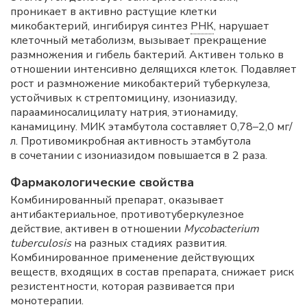
проникает в активно растущие клетки
микобактерий, ингибируя синтез
РНК
, нарушает
клеточный метаболизм, вызывает прекращение
размножения и гибель бактерий. Активен только в
отношении интенсивно делящихся клеток. Подавляет
рост и размножение микобактерий туберкулеза,
устойчивых к стрептомицину, изониазиду,
парааминосалицилату натрия, этионамиду,
канамицину. МИК этамбутола составляет 0,78–2,0 мг/
л. Противомикробная активность этамбутола
в сочетании с изониазидом повышается в 2 раза.
Фармакологические свойства
Комбинированный препарат, оказывает
антибактериальное, противотуберкулезное
действие, активен в отношении
Mycobacterium
tuberculosis
на разных стадиях развития.
Комбинированное применение действующих
веществ, входящих в состав препарата, снижает риск
резистентности, которая развивается при
монотерапии.