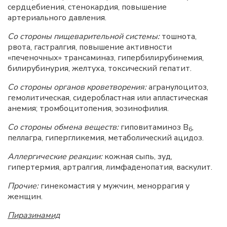
сердцебиения, стенокардия, повышение
артериального давления.
Со стороны пищеварительной системы:
тошнота,
рвота, гастралгия, повышение активности
«печеночных» трансаминаз, гипербилирубинемия,
билирубинурия, желтуха, токсический гепатит.
Со стороны органов кроветворения:
агранулоцитоз,
гемолитическая, сидеробластная или апластическая
анемия; тромбоцитопения, эозинофилия.
Со стороны обмена веществ:
гиповитаминоз B
,
6
пеллагра, гипергликемия, метаболический ацидоз.
Аллергические реакции:
кожная сыпь, зуд,
гипертермия, артралгия, лимфаденопатия, васкулит.
Прочие:
гинекомастия у мужчин, меноррагия у
женщин.
Пиразинамид