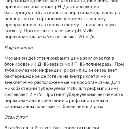
Пиразинамид оказывает бактерицидное действие
при кислых значениях pH. Для проявления
бактерицидной активности пиразинамида препарат
подвергается в организме ферментативному
превращению в активную форму — пиразиновую
кислоту. При кислых значениях pH МИК
пиразинамида
in vitro
составляет 20 мг/л.
Рифампицин
Механизм действия рифампицина заключается в
блокировании ДНК‑зависимой РНК‑полимеразы. При
туберкулезной инфекции рифампицин оказывает
бактерицидное действие на внутриклеточно и
внеклеточно расположенные микроорганизмы. Для
микобактерий туберкулеза МИК для рифампицина
составляет 2 мг/л. Противотуберкулезная активность
пиразинамида в сочетании с рифампицином и
изониазидом повышается более чем в 2 раза.
Этамбутол
Этамбутол действует бактериостатически;