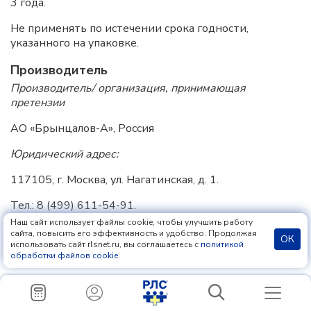
3 года.
Не применять по истечении срока годности,
указанного на упаковке.
Производитель
Производитель/ организация, принимающая
претензии
АО «Брынцалов-А», Россия
Юридический адрес:
117105, г. Москва, ул. Нагатинская, д. 1.
Тел.: 8 (499) 611-54-91.
Наш сайт использует файлы cookie, чтобы улучшить работу
Тел./факс: 8 (499) 611-13-55.
сайта, повысить его эффективность и удобство. Продолжая
ОК
использовать сайт rlsnet.ru, вы соглашаетесь с
политикой
https://www.ferain.ru
обработки файлов cookie
.
E-mail: info@ferain.ru
Адрес места производства: