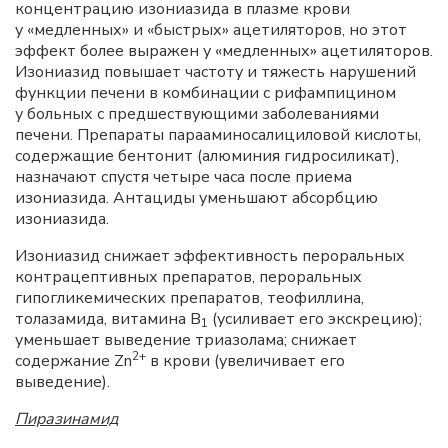
концентрацию изониазида в плазме крови
у «медленных» и «быстрых» ацетиляторов, но этот
эффект более выражен у «медленных» ацетиляторов.
Изониазид повышает частоту и тяжесть нарушений
функции печени в комбинации с рифампицином
у больных с предшествующими заболеваниями
печени. Препараты парааминосалициловой кислоты,
содержащие бентонит (алюминия гидросиликат),
назначают спустя четыре часа после приема
изониазида. Антациды уменьшают абсорбцию
изониазида.
Изониазид снижает эффективность пероральных
контрацептивных препаратов, пероральных
гипогликемических препаратов, теофиллина,
толазамида, витамина B
(усиливает его экскрецию);
1
уменьшает выведение триазолама; снижает
2+
содержание Zn
в крови (увеличивает его
выведение).
Пиразинамид