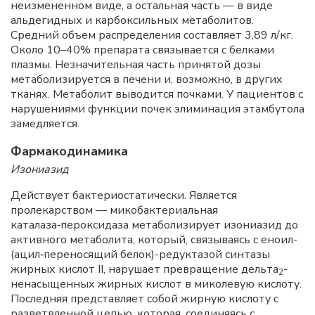
неизмененном виде, а остальная часть — в виде
альдегидных и карбоксильных метаболитов.
Средний объем распределения составляет 3,89 л/кг.
Около 10–40% препарата связывается с белками
плазмы. Незначительная часть принятой дозы
метаболизируется в печени и, возможно, в других
тканях. Метаболит выводится почками. У пациентов с
нарушениями функции почек элиминация этамбутола
замедляется.
Фармакодинамика
Изониазид
Действует бактериостатически. Является
пролекарством — микобактериальная
каталаза‑пероксидаза метаболизирует изониазид до
активного метаболита, который, связываясь с еноил-
(ацил‑переносящий белок)-редуктазой синтазы
жирных кислот II, нарушает превращение дельта
-
2
ненасыщенных жирных кислот в миколевую кислоту.
Последняя представляет собой жирную кислоту с
разветвленной цепью, которая, соединяясь с