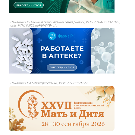
Реклама: ИП Вышковский Евгений Геннадьевич, ИНН 770406387105,
erid=F7NfYUJCUneP5W79xufv
Реклама: ООО «Конгресслайн», ИНН 7708369172