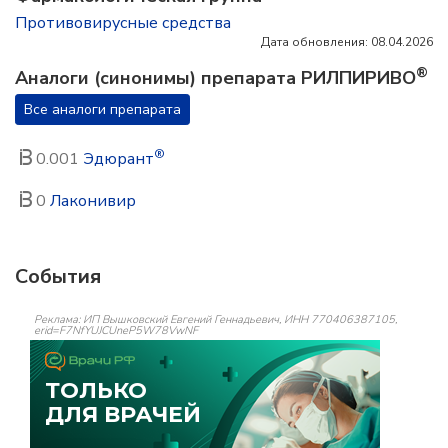
Противовирусные средства
Дата обновления: 08.04.2026
®
Аналоги (синонимы) препарата РИЛПИРИВО
Все аналоги препарата
®
0.001
Эдюрант
0
Лаконивир
События
Реклама: ИП Вышковский Евгений Геннадьевич, ИНН 770406387105,
erid=F7NfYUJCUneP5W78VwNF