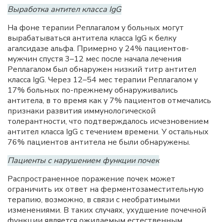
Выработка антител класса IgG
На фоне терапии Реплагалом у больных могут
вырабатываться антитела класса IgG к белку
агалсидазе альфа. Примерно у 24% пациентов-
мужчин спустя 3–12 мес после начала лечения
Реплагалом был обнаружен низкий титр антител
класса IgG. Через 12–54 мес терапии Реплагалом у
17% больных по-прежнему обнаруживались
антитела, в то время как у 7% пациентов отмечались
признаки развития иммунологической
толерантности, что подтверждалось исчезновением
антител класса IgG с течением времени. У остальных
76% пациентов антитела не были обнаружены.
Пациенты с нарушением функции почек
Распространенное поражение почек может
ограничить их ответ на ферментозаместительную
терапию, возможно, в связи с необратимыми
изменениями. В таких случаях, ухудшение почечной
функции является ожидаемым естественным