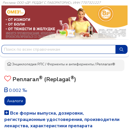
Реклама: ООО «ДР. РЕДДИ`С ЛАБОРАТОРИС», ИНН 7707321227
Энциклопедия РЛС
/
Ферменты и антиферменты
/
Реплагал®
®
®
Реплагал
(Replagal
)
0.002 ‰
Аналоги
Все формы выпуска, дозировки,
регистрационные удостоверения, производители
лекарства, характеристики препарата