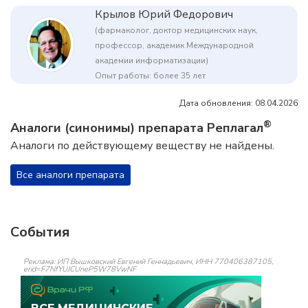
Крылов Юрий Федорович
(фармаколог, доктор медицинских наук,
профессор, академик Международной
академии информатизации)
Опыт работы: более 35 лет
Дата обновления: 08.04.2026
®
Аналоги (синонимы) препарата Реплагал
Аналоги по действующему веществу не найдены.
Все аналоги препарата
События
Реклама: ИП Вышковский Евгений Геннадьевич, ИНН 770406387105,
erid=F7NfYUJCUneP5W78VwNF