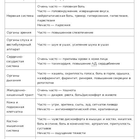
Очень часто — головная боль
Часто — головокружение, извращение вкуса,
Нервная система
нейропатическая боль, тремор, гиперсомния, гипестезия,
парестезия
Нечасто — паросмия
Органы зрения
Часто — повышенное слезотечение
Органы слуха и
вестибулярный
Часто — шум в ушах, усиление шума в ушах
аппарат
Сердечно-
Очень часто — приливы крови к коже лица
сосудистая
Часто — тахикардия, повышение
АД
, сердцебиение
система
Часто — кашель, охриплость голоса, боль в горле, одышка,
Органы
назофарингит, фарингит, ринорея, повышение секреции в
дыхания
ротоглотке
Желудочно-
Очень часто — тошнота
кишечный тракт
Часто — диарея, рвота, боль/дискомфорт в животе
Кожа и
Часто — угри, эритема, сыпь, зуд, сетчатое ливедо
подкожная
Нечасто — ангионевротический отек, крапивница
клетчатка
Часто — чувство дискомфорта в мышцах и костях, миалгия,
Костно-
боль в спине, боль в конечностях, артралгия, припухлость
мышечная
суставов
система
Нечасто — ощущение тяжести