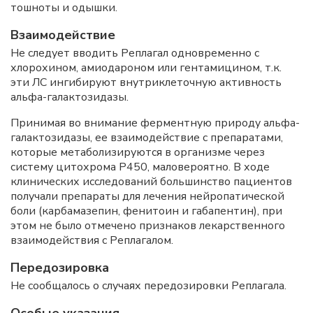
тошноты и одышки.
Взаимодействие
Не следует вводить Реплагал одновременно с
хлорохином, амиодароном или гентамицином, т.к.
эти ЛС ингибируют внутриклеточную активность
альфа-галактозидазы.
Принимая во внимание ферментную природу альфа-
галактозидазы, ее взаимодействие с препаратами,
которые метаболизируются в организме через
систему цитохрома Р450, маловероятно. В ходе
клинических исследований большинство пациентов
получали препараты для лечения нейропатической
боли (карбамазепин, фенитоин и габапентин), при
этом не было отмечено признаков лекарственного
взаимодействия с Реплагалом.
Передозировка
Не сообщалось о случаях передозировки Реплагала.
Особые указания