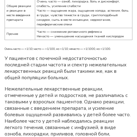
Очень часто — озноб, лихорадка, боль и дискомфорт,
Общие реакции
слабость, усиление слабости
и реакции в
Часто — ощущение жара, ощущение холода, астения, боль
месте введения
в груди, чувство тяжести в груди, гриппоподобный
препарата
синдром, сыпь в месте инъекции, недомогание,
периферические отеки
Часто — снижение роговичного рефлекса
Прочие
Нечасто — уменьшение насыщения тканей кислородом
Очень часто — >1/10; часто — >1/100, но <1/10; нечасто — >1/1000, но <1/100.
У пациентов с почечной недостаточностью
последней стадии частота и спектр нежелательных
лекарственных реакций были такими же, как в
общей популяции больных.
Нежелательные лекарственные реакции,
отмеченные у детей и подростков, не различались с
таковыми у взрослых пациентов. Однако реакции,
связанные с введением препарата, и усиление
болевых ощущений развивались у детей более часто.
Наиболее часто у детей наблюдались реакции
легкого течения, связанные с инфузией, в виде
озноба, лихорадки, приливов, головной боли,