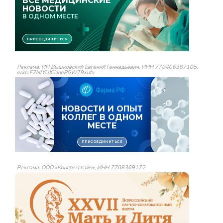
Реклама: ИП Вышковский Евгений Геннадьевич, ИНН 770406387105,
erid=F7NfYUJCUneP5W79xufv
Реклама: ООО «Конгресслайн», ИНН 7708369172