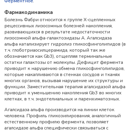
Ферментное
.
Фармакодинамика
Болезнь Фабри относится к группе Х-сцепленных
рецессивных лизосомных болезней накопления,
развивающихся в результате недостаточности
лизосомной альфа-галактозидазы А. Агалсидаза
альфа катализирует гидролиз гликосфинголипидов (в
т.ч. глоботриаосилцерамида, который так же
обозначается как Gb3), отщепляя терминальные
остатки галактозы от молекулы. Дефицит фермента
приводит к нарушению обмена гликосфинголипидов,
которые накапливаются в стенках сосудов и тканях
многих органов, вызывая нарушение их структуры и
функции. Заместительная терапия агалсидазой альфа
приводит к уменьшению накопления Gb3 во многих
клетках, в т.ч. эндотелиальных и паренхиматозных.
Агалсидаза альфа производится на линии клеток
человека. Профиль гликозилирования, аналогичный
естественному профилю фермента, позволяет
агалсидазе альфа специфически связываться с