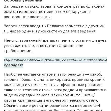
Запрещается использовать концентрат во флаконах,
если он изменил цвет или в нем обнаружены
посторонние включения.
Запрещается вводить Реплагал совместно с другими
ЛС через одну и ту же систему для в/в введения.
Неиспользованный препарат или его остатки следует
уничтожить в соответствии с принятыми
требованиями.
Идиосинкразические реакции, связанные с введением
препарата
Наиболее частые симптомы этих реакций — озноб,
головная боль, тошнота, лихорадка, приливы крови к
коже лица и утомляемость. Инфузионные реакции
тяжелого течения отмечаются редко и проявляются в
виде лихорадки, озноба, тахикардии, тошноты/
рвоты, крапивницы, ангионевротического отека.
Обычно такие реакции развиваются в первые 2–4
мес после начала терапии Реплагалом. Со временем