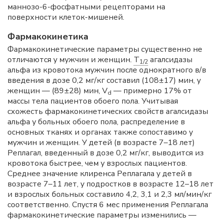
маннозо-6-фосфатными рецепторами на
поверхности клеток-мишеней.
Фармакокинетика
Фармакокинетические параметры существенно не
отличаются у мужчин и женщин.
T
агалсидазы
1/2
альфа из кровотока мужчин после однократного в/в
введения в дозе 0,2 мг/кг составил (108±17) мин, у
женщин — (89±28) мин, V
— примерно 17% от
d
массы тела пациентов обоего пола. Учитывая
схожесть фармакокинетических свойств агалсидазы
альфа у больных обоего пола, распределение в
основных тканях и органах также сопоставимо у
мужчин и женщин. У детей (в возрасте 7–18 лет)
Реплагал, введенный в дозе 0,2 мг/кг, выводится из
кровотока быстрее, чем у взрослых пациентов.
Среднее значение клиренса Реплагала у детей в
возрасте 7–11 лет, у подростков в возрасте 12–18 лет
и взрослых больных составило 4,2, 3,1 и 2,3 мл/мин/кг
соответственно. Спустя 6 мес применения Реплагала
фармакокинетические параметры изменились —