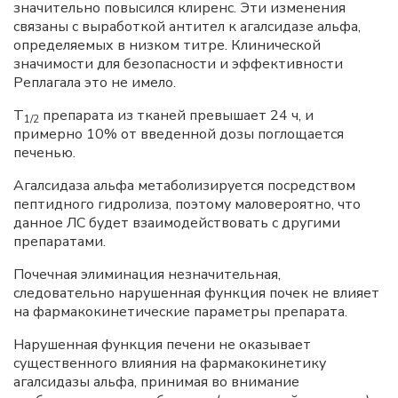
значительно повысился клиренс. Эти изменения
связаны с выработкой антител к агалсидазе альфа,
определяемых в низком титре. Клинической
значимости для безопасности и эффективности
Реплагала это не имело.
T
препарата из тканей превышает 24 ч, и
1/2
примерно 10% от введенной дозы поглощается
печенью.
Агалсидаза альфа метаболизируется посредством
пептидного гидролиза, поэтому маловероятно, что
данное ЛС будет взаимодействовать с другими
препаратами.
Почечная элиминация незначительная,
следовательно нарушенная функция почек не влияет
на фармакокинетические параметры препарата.
Нарушенная функция печени не оказывает
существенного влияния на фармакокинетику
агалсидазы альфа, принимая во внимание