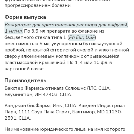
прогрессированием болезни.
Форма выпуска
Концентрат для приготовления раствора для инфузий,
1 мг/мл.
По 3,5 мл препарата во флаконе из
бесцветного стекла типа 1 (
Ph Eur, USP
)
вместимостью 5 мл, укупоренном бутилкаучуковой
пробкой, покрытой фтористой смолой и уплотненной
сверху алюминиевым колпачком с отрывающейся
пластмассовой крышечкой. По 1, 4 или 10 фл. в
картонной пачке.
Производитель
Бакстер Фармасьютикалз Солюшнс ЛЛС, США.
Блумингтон, ИН 47403, США.
Кэнджин биоФарма, Инк., США. Камден Индастриал
Парк, 1111 Соув Пака Стрит, Балтимор, MD 21230-
2591, США.
Наименование юридического лица, на имя которого