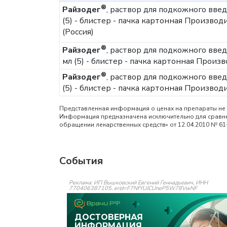
®
Райзодег
, раствор для подкожного вве
(5) - блистер - пачка картонная
Производи
(Россия)
®
Райзодег
, раствор для подкожного вве
мл (5) - блистер - пачка картонная
Произво
®
Райзодег
, раствор для подкожного вве
(5) - блистер - пачка картонная
Производи
Представленная информация о ценах на препараты не 
Информация предназначена исключительно для сравнен
обращении лекарственных средств» от 12.04.2010 № 61
События
Реклама: ИП Вышковский Евгений Геннадьевич, ИНН
770406387105, erid=F7NfYUJCUneP5W78VwNF