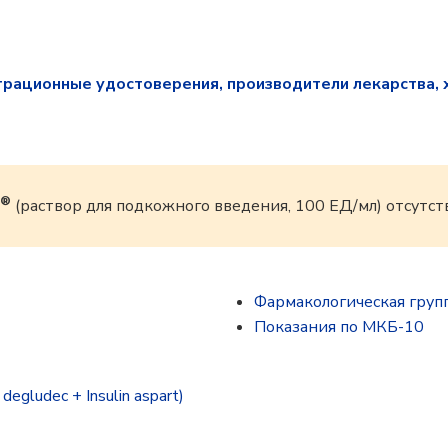
трационные удостоверения, производители лекарства, 
®
(раствор для подкожного введения, 100 ЕД/мл) отсутст
Фармакологическая груп
Показания по МКБ-10
egludec + Insulin aspart)