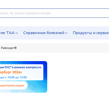
гие ТАА
Справочник болезней
Продукты и серви
Райзодег®