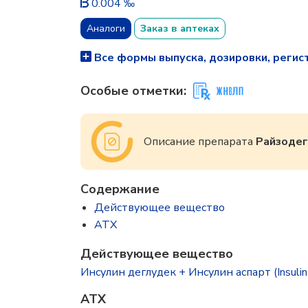
0.004 ‰
Аналоги
Заказ в аптеках
Все формы выпуска, дозировки, регис
Особые отметки:
Описание препарата
Райзодег
Содержание
Действующее вещество
ATX
Действующее вещество
Инсулин деглудек + Инсулин аспарт (Insulin d
ATX