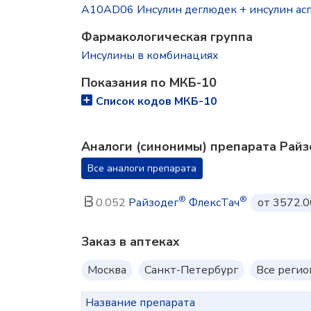
A10AD06 Инсулин деглюдек + инсулин ас
Фармакологическая группа
Инсулины в комбинациях
Показания по МКБ-10
Список кодов МКБ-10
Аналоги (синонимы) препарата Райз
Все аналоги препарата
®
®
0.052
Райзодег
ФлексТач
от 3572.0
Заказ в аптеках
Москва
Санкт-Петербург
Все реги
Название препарата