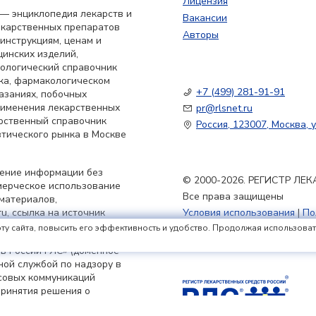
Лицензия
— энциклопедия лекарств и
Вакансии
екарственных препаратов
Авторы
 инструкциям, ценам и
цинских изделий,
кологический справочник
ка, фармакологическом
+7 (499) 281-91-91
азаниях, побочных
применения лекарственных
pr@rlsnet.ru
арственный справочник
Россия, 123007, Москва, у
тического рынка в Москве
нение информации без
© 2000-2026. РЕГИСТР Л
мерческое использование
Все права защищены
материалов,
u, ссылка на источник
Условия использования
|
По
Политика обработки файлов
ту сайта, повысить его эффективность и удобство. Продолжая использовать 
в России РЛС» (доменное
ьной службой по надзору в
совых коммуникаций
принятия решения о
я 2023 г.