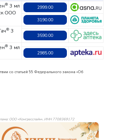
®
ен
3 мл
2999.00
ск ООО
3190.00
®
Тач
3
3590.00
®
ен
3 мл
2985.00
твии со статьей 55 Федерального закона «Об
лама: ООО «Конгресслайн», ИНН 7708369172