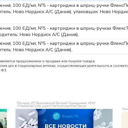
дения, 100 ЕД/мл, №5 - картриджи в шприц-ручке ФлексП
тель: Ново Нордиск А/С (Дания), упаковщик: Ново Норди
дения, 100 ЕД/мл, №5 - картриджи в шприц-ручках Флекс
дитель: Ново Нордиск А/С (Дания),
дения, 100 ЕД/мл, №5 - картриджи в шприц-ручке ФлексП
тель: Ново Нордиск А/С (Дания),
является предложением о продаже или покупке товара.
ия цен в стационарных аптеках, осуществляющих деятельность в соответс
-ФЗ.
Реклама: ИП Вышковский Евгений Геннадьевич, ИНН
770406387105, erid=F7NfYUJCUneP5W79xufv
Рек