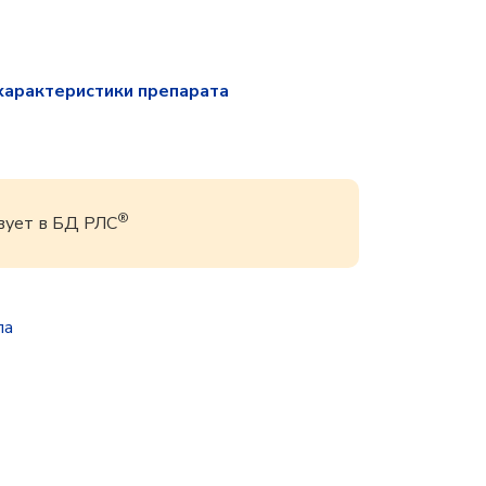
характеристики препарата
®
вует в БД РЛС
па