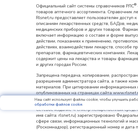
®
Официальный сайт системы справочников РЛС
товаров аптечного ассортимента. Справочник л
Rlsnet.ru предоставляет пользователям доступ к
описаниям лекарственных средств, БАДов, меди
медицинских приборов и других товаров. Фарма
включает информацию о составе и форме выпус
действии, показаниях к применению, противопок
действиях, взаимодействии лекарств, способе 
препаратов, фармацевтических компаниях. Лек
содержит цены на лекарства и товары фармацев
и других городах России.
Запрещена передача, копирование, распростра
разрешения администратора сайта, а также ком
материалов. При цитировании информационных 
опубликованных на страницах сайта www.rlsnet.r
информации обязательна.
Наш сайт использует файлы cookie, чтобы улучшить рабо
обработки файлов cookie
.
Сетевое издание «Регистр лекарственных средст
имя сайта: rlsnet.ru) зарегистрировано Федерал
сфере связи, информационных технологий и мас
(Роскомнадзор), регистрационный номер и дата 
регистрации: серия Эл № ФС77-85156 от 25 апрел