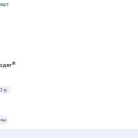
парт
®
одег
0 р.
оны