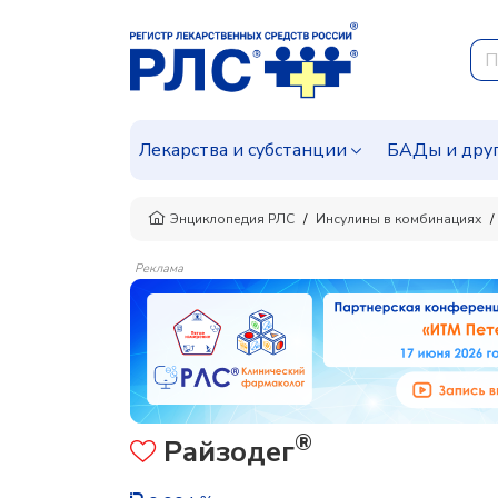
Лекарства и субстанции
БАДы и дру
Энциклопедия РЛС
Инсулины в комбинациях
Реклама
®
Райзодег