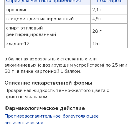
Спрей для местного применения
1 бал.аэроз.
прополис
2,1 г
глицерин дистиллированный
4,9 г
спирт этиловый
28 г
ректифицированный
хладон-12
15 г
в баллонах аэрозольных стеклянных или
алюминиевых (с дозирующим устройством) по 25 или
50 г ; в пачке картонной 1 баллон.
Описание лекарственной формы
Прозрачная жидкость темно-желтого цвета с
приятным запахом.
Фармакологическое действие
Противовоспалительное
,
болеутоляющее
,
антисептическое
.