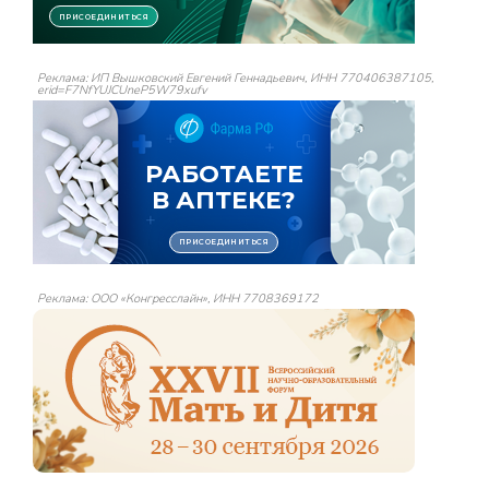
Реклама: ИП Вышковский Евгений Геннадьевич, ИНН 770406387105,
erid=F7NfYUJCUneP5W79xufv
Реклама: ООО «Конгресслайн», ИНН 7708369172