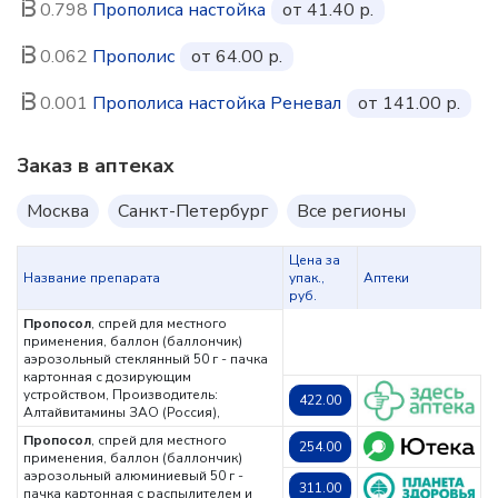
0.798
Прополиса настойка
от 41.40 р.
0.062
Прополис
от 64.00 р.
0.001
Прополиса настойка Реневал
от 141.00 р.
Заказ в аптеках
Москва
Санкт-Петербург
Все регионы
Цена за
Название препарата
упак.,
Аптеки
руб.
Пропосол
, спрей для местного
применения, баллон (баллончик)
аэрозольный стеклянный 50 г - пачка
картонная с дозирующим
устройством,
Производитель:
422.00
Алтайвитамины ЗАО (Россия),
Пропосол
, спрей для местного
254.00
применения, баллон (баллончик)
аэрозольный алюминиевый 50 г -
311.00
пачка картонная с распылителем и