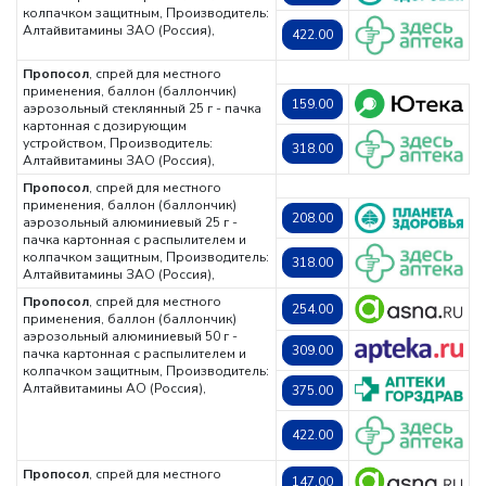
колпачком защитным,
Производитель:
Алтайвитамины ЗАО (Россия),
422.00
Пропосол
, спрей для местного
применения, баллон (баллончик)
159.00
аэрозольный стеклянный 25 г - пачка
картонная с дозирующим
устройством,
Производитель:
318.00
Алтайвитамины ЗАО (Россия),
Пропосол
, спрей для местного
применения, баллон (баллончик)
208.00
аэрозольный алюминиевый 25 г -
пачка картонная с распылителем и
колпачком защитным,
Производитель:
318.00
Алтайвитамины ЗАО (Россия),
Пропосол
, спрей для местного
254.00
применения, баллон (баллончик)
аэрозольный алюминиевый 50 г -
309.00
пачка картонная с распылителем и
колпачком защитным,
Производитель:
Алтайвитамины АО (Россия),
375.00
422.00
Пропосол
, спрей для местного
147.00