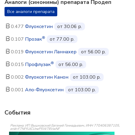
Аналоги (синонимы) препарата Продеп
Все аналоги препарата
0.477
Флуоксетин
от 30.06 р.
®
0.107
Прозак
от 77.00 р.
0.019
Флуоксетин Ланнахер
от 56.00 р.
®
0.015
Профлузак
от 56.00 р.
0.002
Флуоксетин Канон
от 103.00 р.
0.001
Апо-Флуоксетин
от 103.00 р.
События
Реклама: ИП Вышковский Евгений Геннадьевич, ИНН 770406387105,
erid=F7NfYUJCUneP5W78VwNF