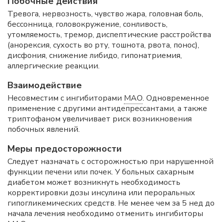
Побочные действия
Тревога, нервозность, чувство жара, головная боль,
бессонница, головокружение, сонливость,
утомляемость, тремор, диспептические расстройства
(анорексия, сухость во рту, тошнота, рвота, понос),
дисфония, снижение либидо, гипонатриемия,
аллергические реакции.
Взаимодействие
Несовместим с ингибиторами
МАО
. Одновременное
применение с другими антидепрессантами, а также
триптофаном увеличивает риск возникновения
побочных явлений.
Меры предосторожности
Следует назначать с осторожностью при нарушенной
функции печени или почек. У больных сахарным
диабетом может возникнуть необходимость
корректировки дозы инсулина или пероральных
гипогликемических средств. Не менее чем за 5 нед до
начала лечения необходимо отменить ингибиторы