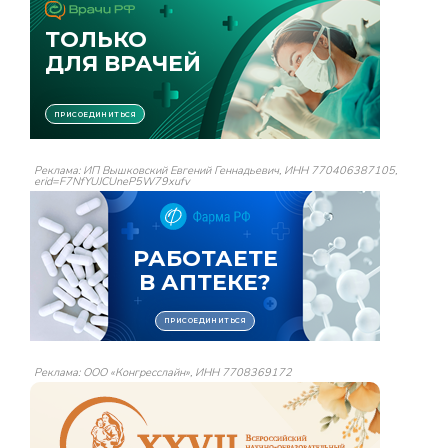
Реклама: ИП Вышковский Евгений Геннадьевич, ИНН 770406387105,
erid=F7NfYUJCUneP5W79xufv
Реклама: ООО «Конгресслайн», ИНН 7708369172