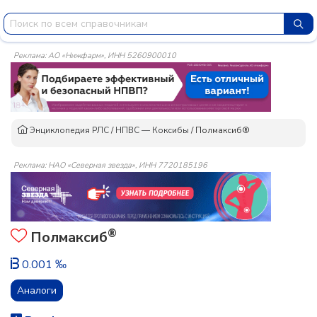
Реклама: АО «Нижфарм», ИНН 5260900010
Энциклопедия РЛС
/
НПВС — Коксибы
/
Полмаксиб®
Реклама: НАО «Северная звезда», ИНН 7720185196
®
Полмаксиб
0.001 ‰
Аналоги