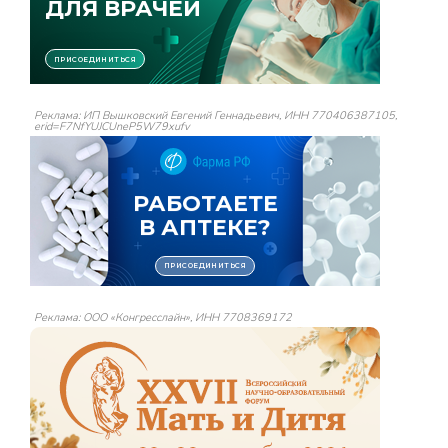
Реклама: ИП Вышковский Евгений Геннадьевич, ИНН 770406387105,
erid=F7NfYUJCUneP5W79xufv
Реклама: ООО «Конгресслайн», ИНН 7708369172