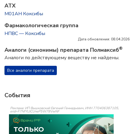
ATX
M01AH Коксибы
Фармакологическая группа
НПВС — Коксибы
Дата обновления: 08.04.2026
®
Аналоги (синонимы) препарата Полмаксиб
Аналоги по действующему веществу не найдены.
Все аналоги препарата
События
Реклама: ИП Вышковский Евгений Геннадьевич, ИНН 770406387105,
erid=F7NfYUJCUneP5W78VwNF