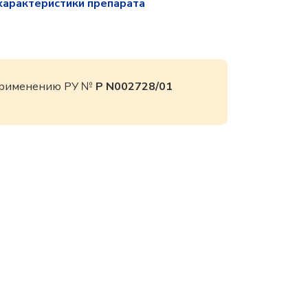
характеристики препарата
 применению РУ №
Р N002728/01