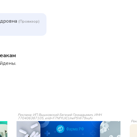
ндровна
(Провизор)
реакам
айдены.
Реклама: ИП Вышковский Евгений Геннадьевич, ИНН
770406387105, erid=F7NfYUJCUneP5W79xufv
Рек