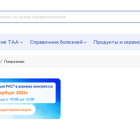
гие ТАА
Справочник болезней
Продукты и серви
Пакреакам