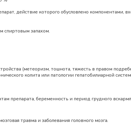
0 %
арат, действие которого обусловлено компонентами, вхо
ым спиртовым запахом.
стройства (метеоризм, тошнота, тяжесть в правом подре
нического колита или патологии гепатобилиарной систем
ам препарата, беременность и период грудного вскармли
мозговая травма и заболевания головного мозга.