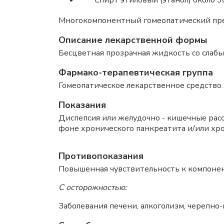
Спирт этиловый (этанол) около 3
Многокомпонентный гомеопатический преп
Описание лекарственной формы
Бесцветная прозрачная жидкость со слаб
Фармако-терапевтическая группа
Гомеопатическое лекарственное средство.
Показания
Диспепсия или желудочно - кишечные рас
фоне хронического панкреатита и/или хро
Противопоказания
Повышенная чувствительность к компонент
С осторожностью:
Заболевания печени, алкоголизм, черепно-