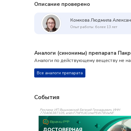
Описание проверено
Комкова Людмила Алекса
Опыт работы: более 13 лет
Аналоги (синонимы) препарата Пак
Аналоги по действующему веществу не н
Все аналоги препарата
События
Реклама: ИП Вышковский Евгений Геннадьевич, ИНН
770406387105, erid=F7NfYUJCUneP5W78VwNF