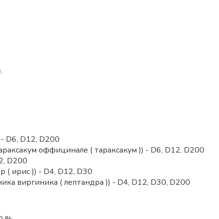
.
- D6, D12, D200
араксакум оффицинале ( тараксакум )) - D6, D12, D200
2, D200
р ( ирис )) - D4, D12, D30
ника виргиника ( лептандра )) - D4, D12, D30, D200