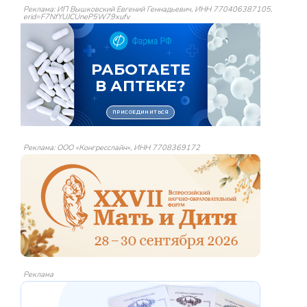
Реклама: ИП Вышковский Евгений Геннадьевич, ИНН 770406387105,
erid=F7NfYUJCUneP5W79xufv
Реклама: ООО «Конгресслайн», ИНН 7708369172
Реклама