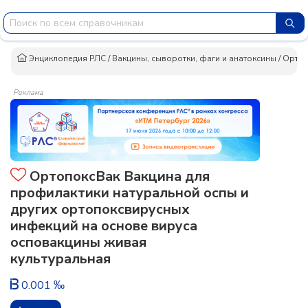
Энциклопедия РЛС
/
Вакцины, сыворотки, фаги и анатоксины
/
Ортоп
Реклама
ОртопоксВак Вакцина для
профилактики натуральной оспы и
других ортопоксвирусных
инфекций на основе вируса
осповакцины живая
культуральная
0.001 ‰