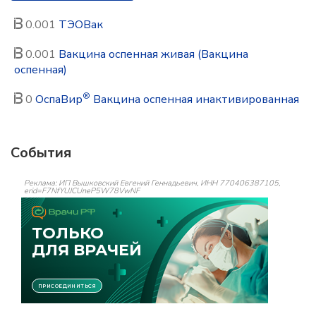
0.001
ТЭОВак
0.001
Вакцина оспенная живая (Вакцина
оспенная)
®
0
ОспаВир
Вакцина оспенная инактивированная
События
Реклама: ИП Вышковский Евгений Геннадьевич, ИНН 770406387105,
erid=F7NfYUJCUneP5W78VwNF