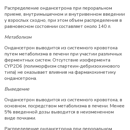
Распределение ондансетрона при пероральном
приеме, внутримышечном и внутривенном введении
у взрослых сходно, при этом объем распределения в
равновесном состоянии составляет около 140 л.
Метаболизм
Ондансетрон выводится из системного кровотока
путем метаболизма в печени при участии различных
ферментных систем. Отсутствие изофермента
CYP2D6 (полиморфизм спартеин-дебризохинового
типа) не оказывает влияния на фармакокинетику
ондансетрона.
Выведение
Ондансетрон выводится из системного кровотока, в
основном, посредством метаболизма в печени. Менее
5% введенной дозы выводится в неизмененном
виде почками.
Распределение ондансетрона при пероральном