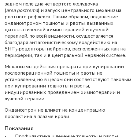
заднем поле дна четвертого желудочка
(
area postrema
) и запуск центрального механизма
рвотного рефлекса. Таким образом, подавление
ондансетроном тошноты и рвоты, вызванных
цитостатической химиотерапией и лучевой
терапией, по всей видимости, осуществляется
благодаря антагонистическому воздействию на
5HT
‑рецепторы нейронов, расположенных как на
3
периферии, так и в центральной нервной системе.
Механизмы действия препарата при купировании
послеоперационной тошноты и рвоты не
установлены, но в целом они соответствуют таковым
при купировании тошноты и рвоты,
индуцированных проведением химиотерапии и
лучевой терапии.
Ондансетрон не влияет на концентрацию
пролактина в плазме крови.
Показания
- Профилактика и лечение тошноты и рвоты,