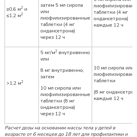
затем 5 мл сиропа
лиофилизирован
2
≥0,6 м
и
или
таблетки (4 мг
2
≤1,2 м
лиофилизированные
ондансетрона)
таблетки (4 мг
каждые 12 ч
ондансетрона)
через 12 ч
2
5 мг/м
внутривенно
или
10 мл сиропа или
8 мг внутривенно,
лиофилизирован
затем
таблетки
2
>1,2 м
10 мл сиропа или
(8 мг ондансетрон
лиофилизированные
каждые 12 ч
таблетки (8 мг
ондансетрона)
через 12 ч
Расчет дозы на основании массы тела у детей в
возрасте от 6 месяцев до 18 лет для профилактики и