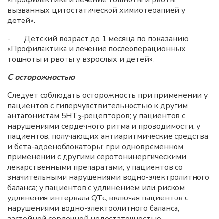
«Профилактика и лечение тошноты и рвоты,
вызванных цитостатической химиотерапией у
детей».
- Детский возраст до 1 месяца по показанию
«Профилактика и лечение послеоперационных
тошноты и рвоты у взрослых и детей».
С осторожностью
Следует соблюдать осторожность при применении у
пациентов с гиперчувствительностью к другим
антагонистам 5HT
‑рецепторов; у пациентов с
3
нарушениями сердечного ритма и проводимости; у
пациентов, получающих антиаритмические средства
и бета-адреноблокаторы; при одновременном
применении с другими серотонинергическими
лекарственными препаратами; у пациентов со
значительными нарушениями водно-электролитного
баланса; у пациентов с удлинением или риском
удлинения интервала QTc, включая пациентов с
нарушениями водно-электролитного баланса,
застойной сердечной недостаточностью,