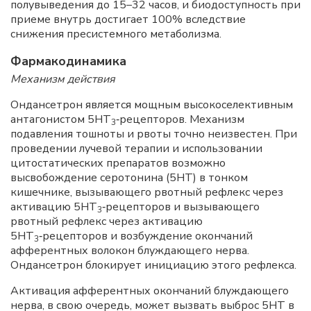
полувыведения до 15–32 часов, и биодоступность при
приеме внутрь достигает 100% вследствие
снижения пресистемного метаболизма.
Фармакодинамика
Механизм действия
Ондансетрон является мощным высокоселективным
антагонистом 5HT
‑рецепторов. Механизм
3
подавления тошноты и рвоты точно неизвестен. При
проведении лучевой терапии и использовании
цитостатических препаратов возможно
высвобождение серотонина (5HT) в тонком
кишечнике, вызывающего рвотный рефлекс через
активацию 5HT
‑рецепторов и вызывающего
3
рвотный рефлекс через активацию
5HT
‑рецепторов и возбуждение окончаний
3
афферентных волокон блуждающего нерва.
Ондансетрон блокирует инициацию этого рефлекса.
Активация афферентных окончаний блуждающего
нерва, в свою очередь, может вызвать выброс 5HT в