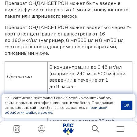
Препарат ОНДАНСЕТРОН может быть введен в
виде инфузии со скоростью 1 мг/ч из инфузионного
пакета или шприцевого насоса.
Препарат ОНДАНСЕТРОН может вводиться через Y-
порт в концентрации ондансетрона от 16
до 160 мкг/мл (например, 8 мг/500 мл и 8 мг/50 мл,
соответственно) одновременно с препаратами,
описанными ниже.
В концентрации до 0,48 мг/мл
(например, 240 мг в 500 мл) при
Цисплатин
введении в течение от 1
до 8 часов.
Наш сайт использует файлы cookie, чтобы улучшить работу
В концентрации до 0,8 мг/мл
сайта, повысить его эффективность и удобство. Продолжая
ОК
(например, 240 мг г в 3 л или
использовать сайт rlsnet.ru, вы соглашаетесь с
политикой
обработки файлов cookie
.
400 мг в 500 мл) при введении со
скоростью не менее 20 мл/ч
(500 мл/24 часа). Более высокие
концентрации фторурацила