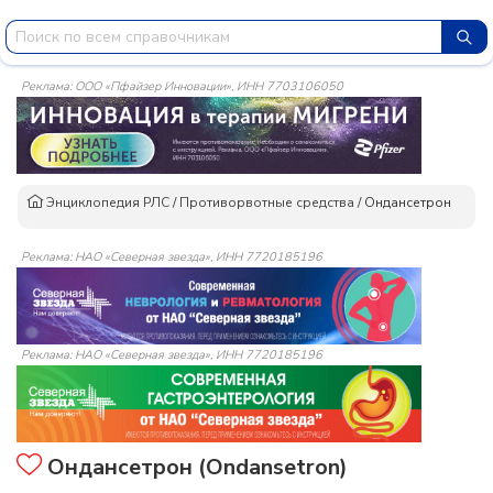
Реклама: ООО «Пфайзер Инновации», ИНН 7703106050
Энциклопедия РЛС
/
Противорвотные средства
/
Ондансетрон
Реклама: НАО «Северная звезда», ИНН 7720185196
Реклама: НАО «Северная звезда», ИНН 7720185196
Ондансетрон (Ondansetron)