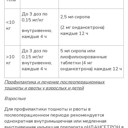
До 3 доз по
2,5 мл сиропа
0,15 мг/кг
<10
(2 мг ондансетрона)
кг
внутривенно,
каждые 12 ч
каждые 4 ч
До 3 доз по
5 мл сиропа или
>10
0,15 мг/кг
лиофилизированные
кг
внутривенно,
таблетки (4 мг
каждые 4 ч
ондансетрона) каждые 12 ч
Профилактика и лечение послеоперационных
тошноты и рвоты у взрослых и детей
Взрослые
Для профилактики тошноты и рвоты в
послеоперационном периоде рекомендуется
однократная внутримышечная или медленная
внутривенная инъекция препарата оНДАНСЕТРОН в