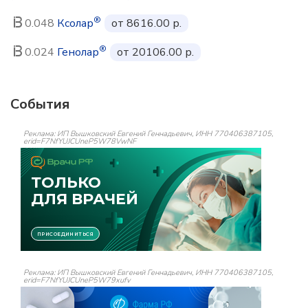
®
0.048
Ксолар
от 8616.00 р.
®
0.024
Генолар
от 20106.00 р.
События
Реклама: ИП Вышковский Евгений Геннадьевич, ИНН 770406387105,
erid=F7NfYUJCUneP5W78VwNF
Реклама: ИП Вышковский Евгений Геннадьевич, ИНН 770406387105,
erid=F7NfYUJCUneP5W79xufv