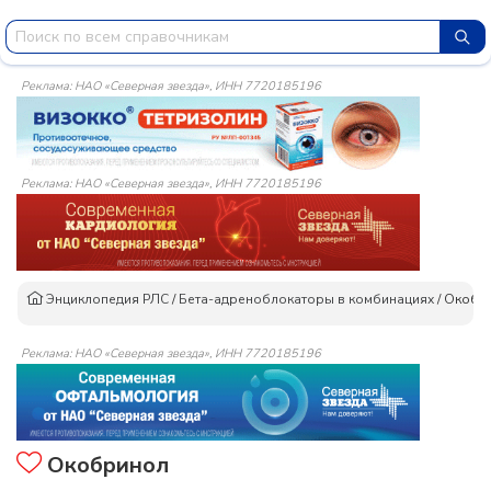
Реклама: НАО «Северная звезда», ИНН 7720185196
Реклама: НАО «Северная звезда», ИНН 7720185196
Энциклопедия РЛС
/
Бета-адреноблокаторы в комбинациях
/
Окобр
Реклама: НАО «Северная звезда», ИНН 7720185196
Окобринол