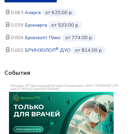
0.063
Азарга
от 625.00 р.
0.039
Бринарга
от 533.00 р.
0.004
Бринзопт Плюс
от 774.00 р.
®
0.002
БРИНЗОЛОЛ
ДУО
от 814.00 р.
События
Реклама: ИП Вышковский Евгений Геннадьевич, ИНН 770406387105,
erid=F7NfYUJCUneP5W78VwNF