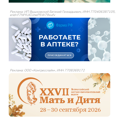
Реклама: ИП Вышковский Евгений Геннадьевич, ИНН 770406387105,
erid=F7NfYUJCUneP5W79xufv
Реклама: ООО «Конгресслайн», ИНН 7708369172