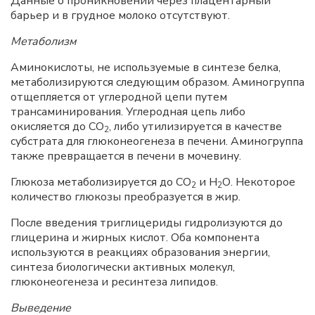
Данные о проникновении через плацентарный
барьер и в грудное молоко отсутствуют.
Метаболизм
Аминокислоты, не используемые в синтезе белка,
метаболизируются следующим образом. Аминогруппа
отщепляется от углеродной цепи путем
трансаминирования. Углеродная цепь либо
окисляется до СО
, либо утилизируется в качестве
2
субстрата для глюконеогенеза в печени. Аминогруппа
также превращается в печени в мочевину.
Глюкоза метаболизируется до СО
и Н
О. Некоторое
2
2
количество глюкозы преобразуется в жир.
После введения триглицериды гидролизуются до
глицерина и жирных кислот. Оба компонента
используются в реакциях образования энергии,
синтеза биологически активных молекул,
глюконеогенеза и ресинтеза липидов.
Выведение