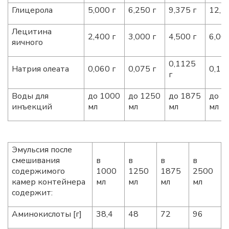
Глицерола
5,000 г
6,250 г
9,375 г
12,5
Лецитина
2,400 г
3,000 г
4,500 г
6,000
яичного
0,1125
Натрия олеата
0,060 г
0,075 г
0,150
г
Воды для
до 1000
до 1250
до 1875
до 2
инъекций
мл
мл
мл
мл
Эмульсия после
смешивания
в
в
в
в
содержимого
1000
1250
1875
2500
камер контейнера
мл
мл
мл
мл
содержит:
Аминокислоты [г]
38,4
48
72
96