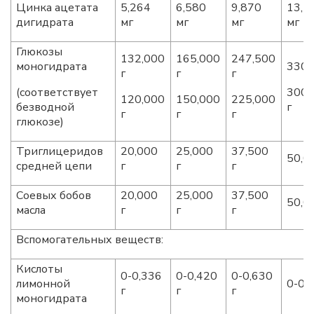
Цинка ацетата
5,264
6,580
9,870
13,1
дигидрата
мг
мг
мг
мг
Глюкозы
132,000
165,000
247,500
моногидрата
330,
г
г
г
(соответствует
300,
120,000
150,000
225,000
безводной
г
г
г
г
глюкозе)
Триглицеридов
20,000
25,000
37,500
50,0
средней цепи
г
г
г
Соевых бобов
20,000
25,000
37,500
50,0
масла
г
г
г
Вспомогательных веществ:
Кислоты
0-0,336
0-0,420
0-0,630
лимонной
0-0,
г
г
г
моногидрата