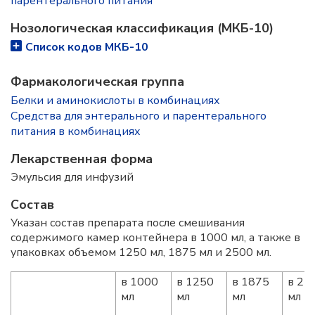
парентерального питания
Нозологическая классификация (МКБ-10)
Список кодов МКБ-10
Фармакологическая группа
Белки и аминокислоты в комбинациях
Средства для энтерального и парентерального
питания в комбинациях
Лекарственная форма
Эмульсия для инфузий
Состав
Указан состав препарата после смешивания
содержимого камер контейнера в 1000 мл, а также в
упаковках объемом 1250 мл, 1875 мл и 2500 мл.
в 1000
в 1250
в 1875
в 25
мл
мл
мл
мл