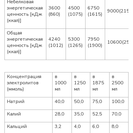
Небелковая
энергетическая
3600
4500
6750
9000(2155
ценность [кДж
(860)
(1075)
(1615)
(ккал)]
Общая
энергетическая
4240
5300
7950
10600(253
ценность [кДж
(1012)
(1265)
(1900)
(ккал)]
Концентрация
в
в
в
в
электролитов
1000
1250
1875
2500
(ммоль)
мл
мл
мл
мл
Натрий
40,0
50,0
75,0
100,0
Калий
28,0
35,0
52,5
70,0
Кальций
3,2
4,0
6,0
8,0