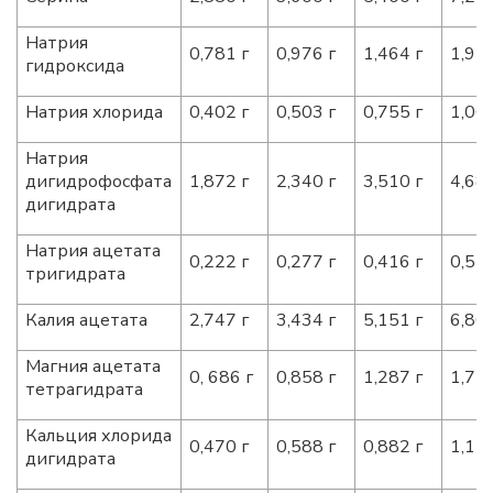
Натрия
0,781 г
0,976 г
1,464 г
1,952
гидроксида
Натрия хлорида
0,402 г
0,503 г
0,755 г
1,006
Натрия
дигидрофосфата
1,872 г
2,340 г
3,510 г
4,680
дигидрата
Натрия ацетата
0,222 г
0,277 г
0,416 г
0,554
тригидрата
Калия ацетата
2,747 г
3,434 г
5,151 г
6,868
Магния ацетата
0, 686 г
0,858 г
1,287 г
1,716
тетрагидрата
Кальция хлорида
0,470 г
0,588 г
0,882 г
1,176
дигидрата