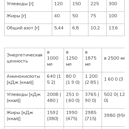
Углеводы [г]
120
150
225
300
Жиры [г]
40
50
75
100
Общий азот [г]
5,44
6,8
10,2
13,6
в
в
в
Энергетическая
1000
1250
1875
в 2500 мл
ценность
мл
мл
мл
Аминокислоты
640 (1
80 0
1 200
1 60 0 (3 8 
[кДж (ккал)]
5 2)
(1 9 0)
(2 85 )
Углеводы [кДж
2008 (
251 0
3765 (
502 0( 120
(ккал)]
480 )
( 60 0)
90 0)
0)
Жиры [кДж
1592
1990
2985
3980 (950)
(ккал)]
(380)
(475)
(715)