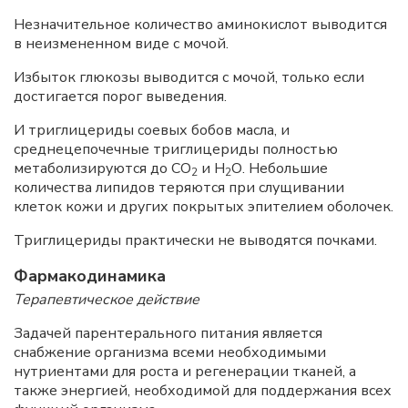
Незначительное количество аминокислот выводится
в неизмененном виде с мочой.
Избыток глюкозы выводится с мочой, только если
достигается порог выведения.
И триглицериды соевых бобов масла, и
среднецепочечные триглицериды полностью
метаболизируются до СО
и Н
О. Небольшие
2
2
количества липидов теряются при слущивании
клеток кожи и других покрытых эпителием оболочек.
Триглицериды практически не выводятся почками.
Фармакодинамика
Терапевтическое действие
Задачей парентерального питания является
снабжение организма всеми необходимыми
нутриентами для роста и регенерации тканей, а
также энергией, необходимой для поддержания всех