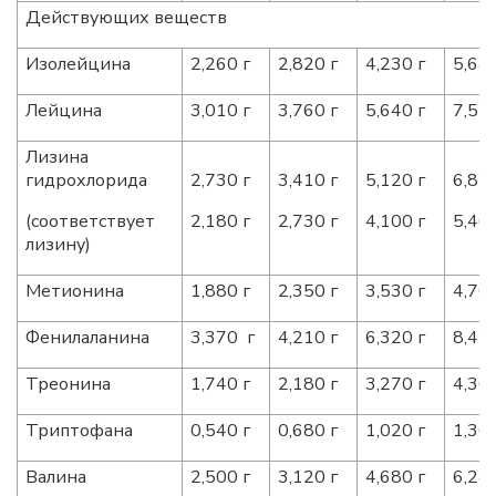
Действующих веществ
Изолейцина
2,260 г
2,820 г
4,230 г
5,640
Лейцина
3,010 г
3,760 г
5,640 г
7,520
Лизина
гидрохлорида
2,730 г
3,410 г
5,120 г
6,820
(соответствует
2,180 г
2,730 г
4,100 г
5,460
лизину)
Метионина
1,880 г
2,350 г
3,530 г
4,700
Фенилаланина
3,370 г
4,210 г
6,320 г
8,420
Треонина
1,740 г
2,180 г
3,270 г
4,360
Триптофана
0,540 г
0,680 г
1,020 г
1,360
Валина
2,500 г
3,120 г
4,680 г
6,240