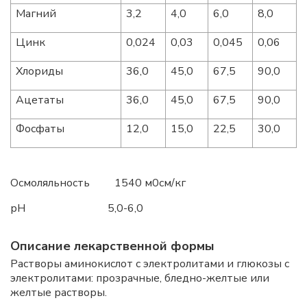
Магний
3,2
4,0
6,0
8,0
Цинк
0,024
0,03
0,045
0,06
Хлориды
36,0
45,0
67,5
90,0
Ацетаты
36,0
45,0
67,5
90,0
Фосфаты
12,0
15,0
22,5
30,0
Осмоляльность 1540 м0см/кг
рН 5,0-6,0
Описание лекарственной формы
Растворы аминокислот с электролитами и глюкозы с
электролитами: прозрачные, бледно-желтые или
желтые растворы.