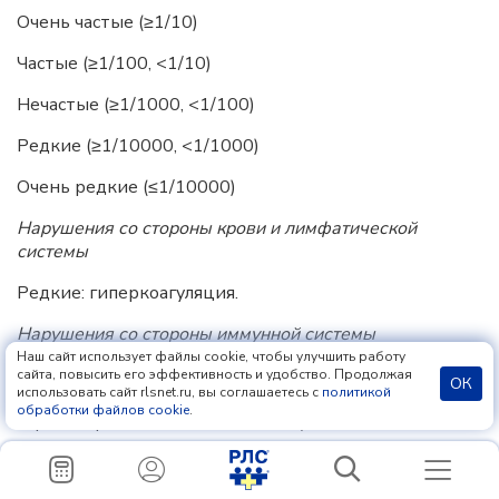
Очень частые (≥1/10)
Частые (≥1/100, <1/10)
Нечастые (≥1/1000, <1/100)
Редкие (≥1/10000, <1/1000)
Очень редкие (≤1/10000)
Нарушения со стороны крови и лимфатической
системы
Редкие: гиперкоагуляция.
Нарушения со стороны иммунной системы
Наш сайт использует файлы cookie, чтобы улучшить работу
Редкие: аллергические реакции (например,
сайта, повысить его эффективность и удобство. Продолжая
ОК
использовать сайт rlsnet.ru, вы соглашаетесь с
политикой
анафилактические реакции, кожная сыпь, отек
обработки файлов cookie
.
гортани, ротовой полости и лица).
Нарушения со стороны обмена веществ и питания