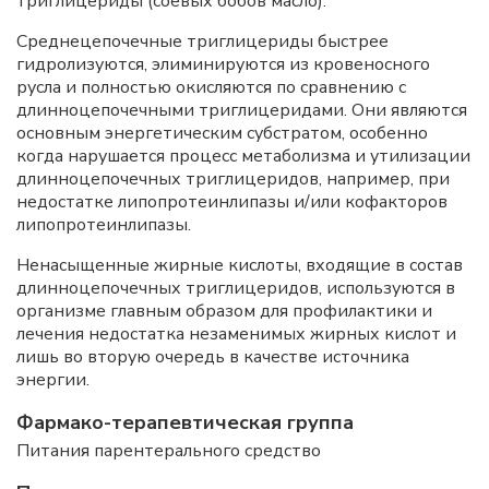
триглицериды (соевых бобов масло).
Среднецепочечные триглицериды быстрее
гидролизуются, элиминируются из кровеносного
русла и полностью окисляются по сравнению с
длинноцепочечными триглицеридами. Они являются
основным энергетическим субстратом, особенно
когда нарушается процесс метаболизма и утилизации
длинноцепочечных триглицеридов, например, при
недостатке липопротеинлипазы и/или кофакторов
липопротеинлипазы.
Ненасыщенные жирные кислоты, входящие в состав
длинноцепочечных триглицеридов, используются в
организме главным образом для профилактики и
лечения недостатка незаменимых жирных кислот и
лишь во вторую очередь в качестве источника
энергии.
Фармако-терапевтическая группа
Питания парентерального средство