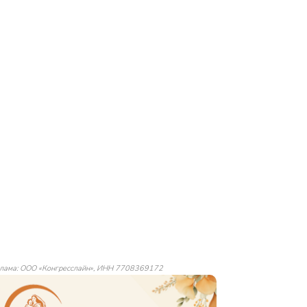
лама: ООО «Конгресслайн», ИНН 7708369172