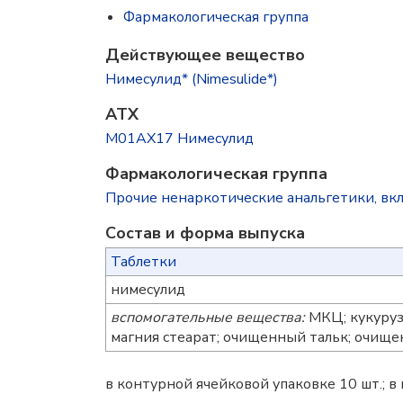
Фармакологическая группа
Действующее вещество
Нимесулид* (Nimesulide*)
ATX
M01AX17 Нимесулид
Фармакологическая группа
Прочие ненаркотические анальгетики, вк
Состав и форма выпускa
Таблетки
нимесулид
вспомогательные вещества:
МКЦ; кукуруз
магния стеарат; очищенный тальк; очище
в контурной ячейковой упаковке 10 шт.; в 