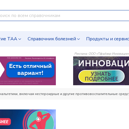
гие ТАА
Справочник болезней
Продукты и серви
Реклама: ООО «Пфайзер Инновации
альгетики, включая нестероидные и другие противовоспалительные средс