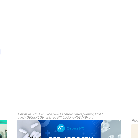
Реклама: ИП Вышковский Евгений Геннадьевич, ИНН
770406387105, erid=F7NfYUJCUneP5W79xufv
Рек