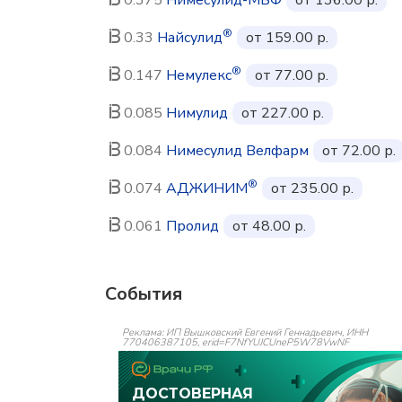
®
0.33
Найсулид
от 159.00 р.
®
0.147
Немулекс
от 77.00 р.
0.085
Нимулид
от 227.00 р.
0.084
Нимесулид Велфарм
от 72.00 р.
®
0.074
АДЖИНИМ
от 235.00 р.
0.061
Пролид
от 48.00 р.
События
Реклама: ИП Вышковский Евгений Геннадьевич, ИНН
770406387105, erid=F7NfYUJCUneP5W78VwNF