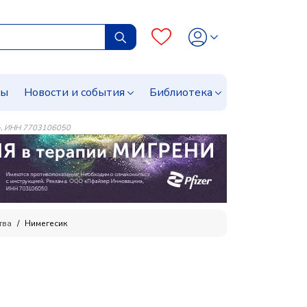
сы
Новости и события
Библиотека
», ИНН 7703106050
тва
Нимегесик