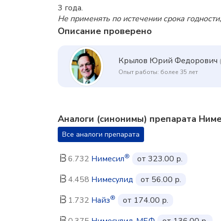
3 года.
Не применять по истечении срока годности,
Описание проверено
Крылов Юрий Федорович
Опыт работы: более 35 лет
Аналоги (синонимы) препарата Ним
Все аналоги препарата
®
6.732
Нимесил
от 323.00 р.
4.458
Нимесулид
от 56.00 р.
®
1.732
Найз
от 174.00 р.
0.375
Нимесулид-МБФ
от 136.00 р.