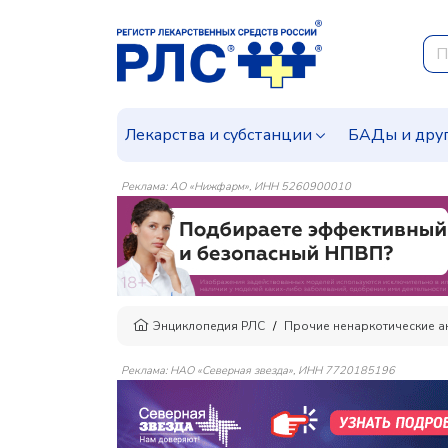
Лекарства и субстанции
БАДы и дру
Реклама: АО «Нижфарм», ИНН 5260900010
Энциклопедия РЛС
Прочие ненаркотические ан
Реклама: НАО «Северная звезда», ИНН 7720185196