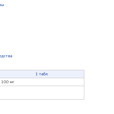
зы
едства
1 табл.
100 мг