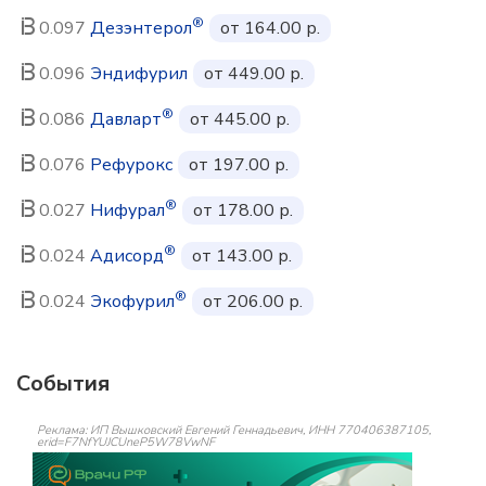
®
0.097
Дезэнтерол
от 164.00 р.
0.096
Эндифурил
от 449.00 р.
®
0.086
Давларт
от 445.00 р.
0.076
Рефурокс
от 197.00 р.
®
0.027
Нифурал
от 178.00 р.
®
0.024
Адисорд
от 143.00 р.
®
0.024
Экофурил
от 206.00 р.
События
Реклама: ИП Вышковский Евгений Геннадьевич, ИНН 770406387105,
erid=F7NfYUJCUneP5W78VwNF