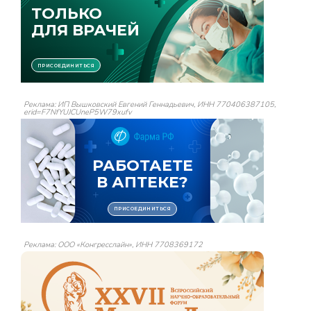
Реклама: ИП Вышковский Евгений Геннадьевич, ИНН 770406387105,
erid=F7NfYUJCUneP5W79xufv
Реклама: ООО «Конгресслайн», ИНН 7708369172