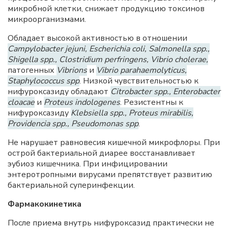
микробной клетки, снижает продукцию токсинов
микроорганизмами.
Обладает высокой активностью в отношении
Campylobacter jejuni, Escherichia coli, Salmonella spp.,
Shigella spp., Clostridium perfringens, Vibrio cholerae,
патогенных
Vibrions
и
Vibrio parahaemolyticus,
Staphylococcus spp
. Низкой чувствительностью к
нифуроксазиду обладают
Citrobacter spp., Enterobacter
cloacae
и
Proteus indologenes
. Резистентны к
нифуроксазиду
Klebsiella spp., Proteus mirabilis,
Providencia spp., Pseudomonas spp
.
He нарушает равновесия кишечной микрофлоры. При
острой бактериальной диарее восстанавливает
эубиоз кишечника. При инфицировании
энтеротропными вирусами препятствует развитию
бактериальной суперинфекции.
Фармакокинетика
После приема внутрь нифуроксазид практически не