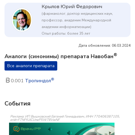
Крылов Юрий Федорович
(фармаколог, доктор медицинских наук,
профессор, академик Международной
академии информатизации)
Опыт работы: более 35 лет
Дата обновления: 06.03.2024
®
Аналоги (синонимы) препарата Навобан
Все аналоги препарата
®
0.001
Тропиндол
События
Реклама: ИП Вышковский Евгений Геннадьевич, ИНН 770406387105,
erid=F7NfYUJCUneP5W78VwNF