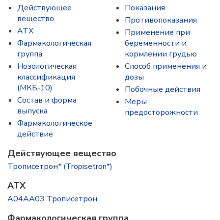
Действующее
Показания
вещество
Противопоказания
ATX
Применение при
Фармакологическая
беременности и
группа
кормлении грудью
Нозологическая
Способ применения и
классификация
дозы
(МКБ-10)
Побочные действия
Состав и форма
Меры
выпускa
предосторожности
Фармакологическое
действие
Действующее вещество
Трописетрон* (Tropisetron*)
ATX
A04AA03 Трописетрон
Фармакологическая группа