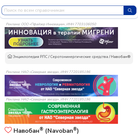
Реклама: ООО «Пфайзер Инновации», ИНН 7703106050
Энциклопедия РЛС
/
Серотонинергические средства
/
Навобан®
Реклама: НАО «Северная звезда», ИНН 7720185196
Реклама: НАО «Северная звезда», ИНН 7720185196
®
®
Навобан
(Navoban
)