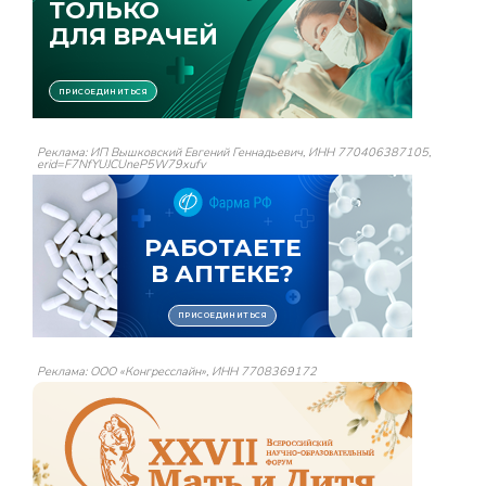
Реклама: ИП Вышковский Евгений Геннадьевич, ИНН 770406387105,
erid=F7NfYUJCUneP5W79xufv
Реклама: ООО «Конгресслайн», ИНН 7708369172