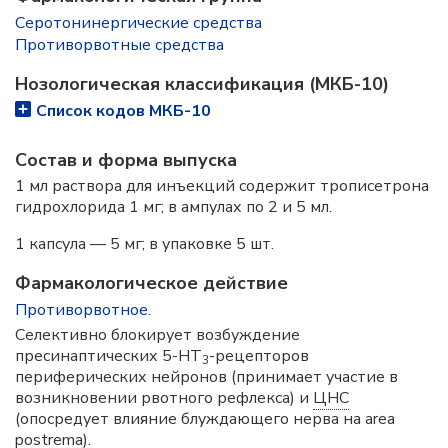
Серотонинергические средства
Противорвотные средства
Нозологическая классификация (МКБ-10)
Список кодов МКБ-10
Состав и форма выпускa
1 мл раствора для инъекций содержит трописетрона
гидрохлорида 1 мг; в ампулах по 2 и 5 мл.
1 капсула — 5 мг; в упаковке 5 шт.
Фармакологическое действие
Противорвотное
.
Селективно блокирует возбуждение
пресинаптических 5-HT
-рецепторов
3
периферических нейронов (принимает участие в
возникновении рвотного рефлекса) и
ЦНС
(опосредует влияние блуждающего нерва на area
postrema).