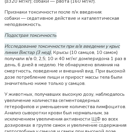
(≥320 мг/кг); собаки — рвота (160 мг/кг).
Признаки токсичности после п/к введения:
собаки — седативное действие и каталептическая
неподвижность.
Подострая токсичность
Исследование токсичности при в/в введении у крыс
линии Вистар (3 нед).
Крысы (10 самцов, 10 самок)
получали в/в 0; 2,5; 10 и 40 мг/кг домперидона 1 раз в
день, 6 дней в неделю. Не обнаружено влияния на
смертность, поведение и внешний вид. При высокой
дозе потребление пищи и прирост массы тела были
значительно ниже только у самцов.
У животных, получавших высокую дозу, наблюдалось
увеличение количества сегментоядерных
гетерофилов и уменьшение количества лимфоцитов.
Анализ сыворотки крови был нормальным, за
исключением увеличения активности
ЩФ
во всех
дозировках в группе самок и увеличение содержания
гаптоглобина у самцов и самок при высокой дозе.