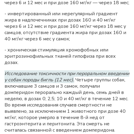
через 6 и 12 мес и при дозе 160 мг/кг — через 18 мес;
- инвертированный или нерегулярный градиент
жира в надпочечниках при дозах 160 и 40 мг/кг
через 6 и 12 мес и при дозе 160 мг/кг через 18 мес у
самцов, отсутствие градиента жира при дозах 160 и
40 мг/кг через 6 мес у самок;
- хроническая стимуляция хромофобных или
эритрозинофильных тканей гипофиза при всех
дозах.
Исследование токсичности при пероральном введении
у собак породы бигль (12 мес).
Четыре группы собак,
включавшие 3 самцов и 3 самок, получали
домперидон перорально каждый день, семь дней в
неделю, в дозах 0; 2,5; 10 и 40 мг/кг в течение 12 мес.
Во время исследования случаев смертности не
выявлено, за исключением 1 животного при дозе 40
мг/кг, которое умерло в течение 8-й нед от
гастроэнтерита и перитонита. Эта смерть не
считалась связанной с введением домперидона.