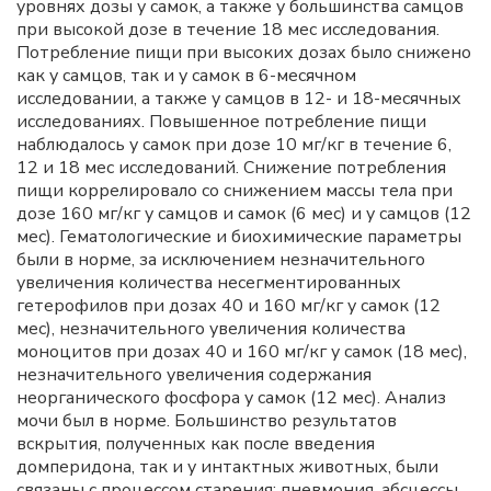
уровнях дозы у самок, а также у большинства самцов
при высокой дозе в течение 18 мес исследования.
Потребление пищи при высоких дозах было снижено
как у самцов, так и у самок в 6-месячном
исследовании, а также у самцов в 12- и 18-месячных
исследованиях. Повышенное потребление пищи
наблюдалось у самок при дозе 10 мг/кг в течение 6,
12 и 18 мес исследований. Снижение потребления
пищи коррелировало со снижением массы тела при
дозе 160 мг/кг у самцов и самок (6 мес) и у самцов (12
мес). Гематологические и биохимические параметры
были в норме, за исключением незначительного
увеличения количества несегментированных
гетерофилов при дозах 40 и 160 мг/кг у самок (12
мес), незначительного увеличения количества
моноцитов при дозах 40 и 160 мг/кг у самок (18 мес),
незначительного увеличения содержания
неорганического фосфора у самок (12 мес). Анализ
мочи был в норме. Большинство результатов
вскрытия, полученных как после введения
домперидона, так и у интактных животных, были
связаны с процессом старения: пневмония, абсцессы