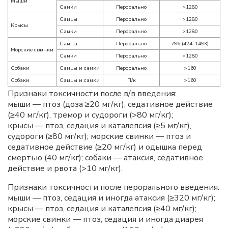
Мыши
Самки
Перорально
>1280
Самцы
Перорально
>1280
Крысы
Самки
Перорально
>1280
Самцы
Перорально
796 (424–1493)
Морские свинки
Самки
Перорально
>1280
Собаки
Самцы и самки
Перорально
>160
Собаки
Самцы и самки
П/к
>160
Признаки токсичности после в/в введения:
мыши — птоз (доза ≥20 мг/кг), седативное действие
(≥40 мг/кг), тремор и судороги (>80 мг/кг);
крысы — птоз, седация и каталепсия (≥5 мг/кг),
судороги (≥80 мг/кг); морские свинки — птоз и
седативное действие (≥20 мг/кг) и одышка перед
смертью (40 мг/кг); собаки — атаксия, седативное
действие и рвота (>10 мг/кг).
Признаки токсичности после перорального введения:
мыши — птоз, седация и иногда атаксия (≥320 мг/кг);
крысы — птоз, седация и каталепсия (≥40 мг/кг);
морские свинки — птоз, седация и иногда диарея