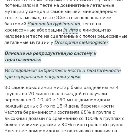
потенциалом в тесте на доминатные летальные
мутации у самцов и самок мышей, микроядерном
тесте на мышах, тесте Эймса с использованием
бактерий
Salmonella typhimurium
, тесте на
хромосомные аберрации
in vitro
в лимфоцитах
человека и тесте на сцепленные с полом рецессивные
летальные мутации у
Drosophila melanogaster
.
Влияние на репродуктивную систему и
тератогенность
Исследования эмбриотоксичности и тератогенности
при пероральном введении у крыс
80 самок крыс линии Вистар были разделены на 4
группы по 20 животных в каждой и получали
перорально 0; 10; 40 и 160 мг/кг домперидона
каждый день с 6-го по 15-й день беременности.
Частота беременности составила 65% в группе с
высокими дозами по сравнению со 100% в группах с
более низкими дозами и 90% в контрольной группе.
Введение домперидона не оказывало влияния на