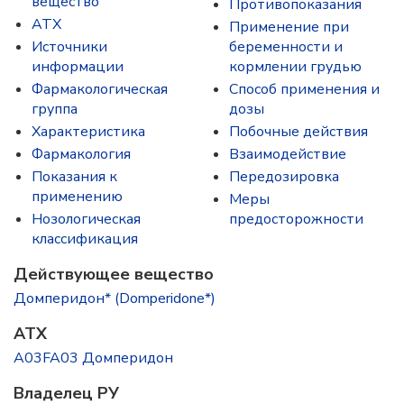
вещество
Противопоказания
ATX
Применение при
Источники
беременности и
информации
кормлении грудью
Фармакологическая
Способ применения и
группа
дозы
Характеристика
Побочные действия
Фармакология
Взаимодействие
Показания к
Передозировка
применению
Меры
Нозологическая
предосторожности
классификация
Действующее вещество
Домперидон* (Domperidone*)
ATX
A03FA03 Домперидон
Владелец РУ