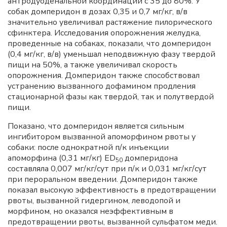
антродуоденальной координации с 35 до 80%. У
собак домперидон в дозах 0,35 и 0,7 мг/кг, в/в
значительно увеличивал растяжение пилорического
сфинктера. Исследования опорожнения желудка,
проведенные на собаках, показали, что домперидон
(0,4 мг/кг, в/в) уменьшал неподвижную фазу твердой
пищи на 50%, а также увеличивал скорость
опорожнения. Домперидон также способствовал
устранению вызванного дофамином продления
стационарной фазы как твердой, так и полутвердой
пищи.
Показано, что домперидон является сильным
ингибитором вызванной апоморфином рвоты у
собаки: после однократной п/к инъекции
апоморфина (0,31 мг/кг) ED
домперидона
50
составляла 0,007 мг/кг/сут при п/к и 0,031 мг/кг/сут
при пероральном введении. Домперидон также
показал высокую эффективность в предотвращении
рвоты, вызванной гидергином, леводопой и
морфином, но оказался неэффективным в
предотвращении рвоты, вызванной сульфатом меди.