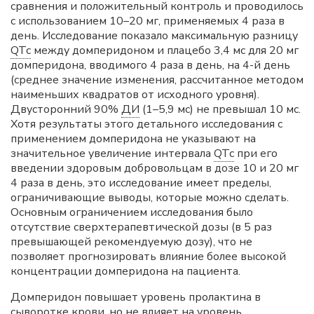
сравнения и положительный контроль и проводилось
с использованием 10–20 мг, применяемых 4 раза в
день. Исследование показало максимальную разницу
QTc
между домперидоном и плацебо 3,4 мс для 20 мг
домперидона, вводимого 4 раза в день, на 4-й день
(среднее значение изменения, рассчитанное методом
наименьших квадратов от исходного уровня).
Двусторонний 90%
ДИ
(1–5,9 мс) не превышал 10 мс.
Хотя результаты этого детального исследования с
применением домперидона не указывают на
значительное увеличение интервала
QTc
при его
введении здоровым добровольцам в дозе 10 и 20 мг
4 раза в день, это исследование имеет пределы,
ограничивающие выводы, которые можно сделать.
Основным ограничением исследования было
отсутствие сверхтерапевтической дозы (в 5 раз
превышающей рекомендуемую дозу), что не
позволяет прогнозировать влияние более высокой
концентрации домперидона на пациента.
Домперидон повышает уровень пролактина в
сыворотке крови, но не влияет на уровень