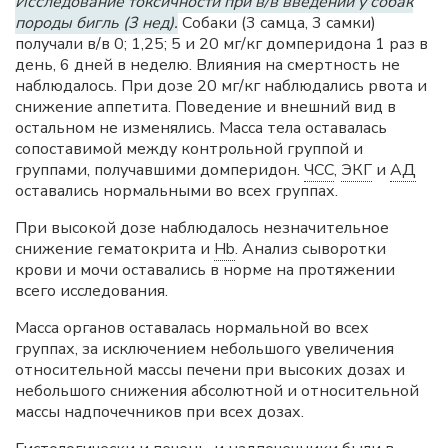
Исследование токсичности при в/в введении у собак
породы бигль (3 нед).
Собаки (3 самца, 3 самки)
получали в/в 0; 1,25; 5 и 20 мг/кг домперидона 1 раз в
день, 6 дней в неделю. Влияния на смертность не
наблюдалось. При дозе 20 мг/кг наблюдались рвота и
снижение аппетита. Поведение и внешний вид в
остальном не изменялись. Масса тела оставалась
сопоставимой между контрольной группой и
группами, получавшими домперидон.
ЧСС
,
ЭКГ
и
АД
оставались нормальными во всех группах.
При высокой дозе наблюдалось незначительное
снижение гематокрита и
Hb
. Анализ сыворотки
крови и мочи оставались в норме на протяжении
всего исследования.
Масса органов оставалась нормальной во всех
группах, за исключением небольшого увеличения
относительной массы печени при высоких дозах и
небольшого снижения абсолютной и относительной
массы надпочечников при всех дозах.