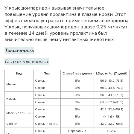
У крыс домперидон вызывал значительное
повышение уровня пролактина в плазме крови. Этот
эффект можно устранить применением апоморфина.
У крыс, получавших домперидон в дозе 0,25 мг/кг/сут
в течение 14 дней, уровень пролактина был
значительно выше, чем у интактных животных.
Токсичность
Острая токсичность
Вид
Пол
Способ введения
LD
, мг/кг (7 дней)
50
Самцы
В/в
56,5 (43,2–73,8)
Мыши
Самки
В/в
56,8 (43,5–74,2)
Самцы
В/в
56,3 (43,1–73,6)
Крысы
Самки
В/в
68,8 (52,6–89,9)
Самцы
В/в
42,9 (32,8–56,1)
Морские свинки
Самки
В/в
44,4 (34–58)
Собаки
Самцы и самки
В/в
42,7 (32,7–55,9)
Самцы
Перорально
>1280