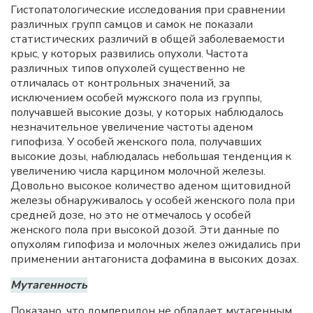
Гистопатологические исследования при сравнении
различных групп самцов и самок не показали
статистических различий в общей заболеваемости
крыс, у которых развились опухоли. Частота
различных типов опухолей существенно не
отличалась от контрольных значений, за
исключением особей мужского пола из группы,
получавшей высокие дозы, у которых наблюдалось
незначительное увеличение частоты аденом
гипофиза. У особей женского пола, получавших
высокие дозы, наблюдалась небольшая тенденция к
увеличению числа карцином молочной железы.
Довольно высокое количество аденом щитовидной
железы обнаруживалось у особей женского пола при
средней дозе, но это не отмечалось у особей
женского пола при высокой дозой. Эти данные по
опухолям гипофиза и молочных желез ожидались при
применении антагониста дофамина в высоких дозах.
Мутагенность
Показано, что домперидон не обладает мутагенным