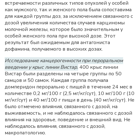
встречаемости различных типов опухолей у особей
как мужского, так и женского пола была сопоставима
для каждой группы доз, за исключением связанного с
дозой увеличения количества случаев карциномы
молочной железы, которое было значительным у
особей женского пола при высокой дозе. Этот
результат был ожидаемым для антагониста
дофамина, получаемого в высоких дозах.
Исследование канцерогенности при пероральном
введении у крыс линии Вистар.
400 крыс линии
Вистар были разделены на четыре группы по 50
самцов и 50 самок. Каждая группа получала
домперидон перорально с пищей в течение 24 мес в
количестве 0,2 мг/100 г (2,5 мг/кг/сут), 10 мг/100 г (10
мг/кг/сут) и 40 мг/100 г пищи в день (40 мг/кг/сут). Не
было отмечено влияния, связанного с дозой, на
выживаемость, и не наблюдалось связанного с дозой
влияния на здоровье, поведение и внешний вид. Не
наблюдалось влияния, связанного с дозой,
макропатологию.