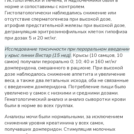
Гистологически и печень, и надпочечники были в
норме и сопоставимы с контролем.
Гистопатологически наблюдались снижение или
отсутствие сперматогенеза при высокой дозе,
атрофия предстательной железы при высокой дозе,
дегрануляция эритрозинофильных клеток гипофиза
при дозах 5 и 20 мг/кг.
Исследование токсичности при пероральном введении
у крыс линии Вистар (15 нед).
Крысы (10 самцов, 10
самок) получали перорально 0; 10; 40 и 160 мг/кг
домперидона, смешанного в рационе. При высокой
дозе наблюдалось снижение аппетита и увеличение
веса, а также два летальных исхода, оба не связанные
с введением домперидона. Потребление пищи было
увеличено у самок с низкими и средними дозами.
Гематологический анализ и анализ сыворотки крови
были в норме во всех группах.
Анализы мочи были нормальными, за исключением
снижения уровня креатинина у всех самок,
получавших домперидон. Стимуляция молочных