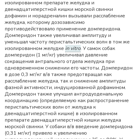
изолированном препарате желудка и
двенадцатиперстной кишки морской свинки
дофамин и норадреналин вызывали расслабление
желудка, которому дозозависимо
противодействовало применение домперидона.
Домперидон также увеличивал амплитуду и
уменьшал частоту перистальтических волн в том же
изолированном желудке
in vitro
. У самок собак
домперидон (1 мг/кг) увеличивал давление
сокращения антрального отдела желудка при
одновременном снижении его частоты. Домперидон
в дозе 0,3 мг/кг в/в также предотвращал как
расслабление желудка, так и снижение амплитуды
фазной активности, индуцированной дофамином.
Домперидон также улучшил антродуоденальную
координацию (определяемую как распространение
перистальтических волн от желудка к
двенадцатиперстной кишке) в изолированном
препарате двенадцатиперстной кишки желудка
морской свинки. У собаки в/в введение домперидона
(0,31 мг/кг) привело к увеличению