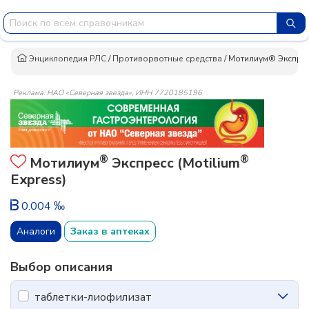
Энциклопедия РЛС
/
Противорвотные средства
/
Мотилиум® Экспре
Реклама: НАО «Северная звезда», ИНН 7720185196
®
®
Мотилиум
Экспресс (Motilium
Express)
0.004 ‰
Аналоги
Заказ в аптеках
Выбор описания
таблетки-лиофилизат