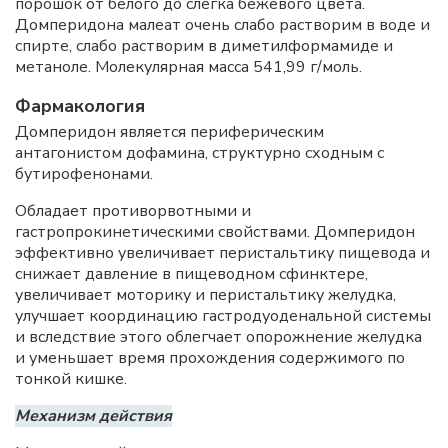
порошок от белого до слегка бежевого цвета.
Домперидона малеат очень слабо растворим в воде и
спирте, слабо растворим в диметилформамиде и
метаноле. Молекулярная масса 541,99 г/моль.
Фармакология
Домперидон является периферическим
антагонистом дофамина, структурно сходным с
бутирофенонами.
Обладает противорвотными и
гастропрокинетическими свойствами. Домперидон
эффективно увеличивает перистальтику пищевода и
снижает давление в пищеводном сфинктере,
увеличивает моторику и перистальтику желудка,
улучшает координацию гастродуоденальной системы
и вследствие этого облегчает опорожнение желудка
и уменьшает время прохождения содержимого по
тонкой кишке.
Механизм действия