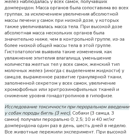
желез наблюдалась у всех самок, получавших
домперидон. Масса органов была сопоставима во всех
группах, за исключением увеличения абсолютной
массы печени у самок при низкой дозе, у которых
также увеличивалась масса тела. При высокой дозе
абсолютная масса нескольких органов была
значительно ниже, чем в контрольной группе, из-за
более низкой общей массы тела в этой группе.
Гистопатология выявила такие изменения, как
увлажнение эпителия влагалища, уменьшение
количества желтых тел у всех самок, женский тип
молочных желез (иногда с выделением жидкости) у
самцов, выраженное развитие гранулярной ткани,
заполненной секретом у всех самок, увеличение
хромофобных или эритрозинофильных тканей и
снижение уровня гонадотропинов в гипофизе.
Исследование токсичности при пероральном введении
у собак породы бигль (3 мес).
Собаки (3 самца, 3
самки) получали перорально 0; 2,5; 10 и 40 мг/кг
домперидона один раз в день, шесть дней в неделю.
Все животные пережили эксперимент. При высокой