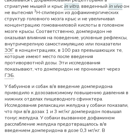
связывался с дофаминовыми рецепторами в
стриатуме мышей и крыс
in vitro
, введенный
in vivo
он
3
не вытеснял
Н-спиперон из дофаминергических
структур головного мозга крыс и не увеличивал
концентрацию гомованиловой кислоты в головном
мозге крысы. Соответственно, домперидон не
оказывал влияния на поведение, условные рефлексы,
внутричерепную самостимуляцию или показатели
ЭЭГ
в концентрациях, в 100 раз превышающих те,
которые имеют место после введения
противорвотной дозы. Эти исследования
показывают, что домперидон не проникает через
ГЭБ
.
У бабуинов и собак в/в введение домперидона
приводило к дозозависимому повышению давления в
нижних отделах пищеводного сфинктера.
Исследования релаксации желудка у собаки показали,
что при в/в дозах 1 и 3 мг/кг домперидон повышал
тонус желудка. У собаки вызванное дофамином
расслабление желудка предотвращалось в/в
введением домперидона в дозе 0,3 мг/кг. В