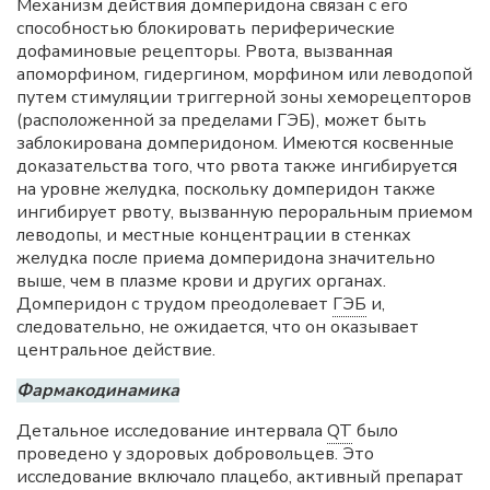
Механизм действия домперидона связан с его
способностью блокировать периферические
дофаминовые рецепторы. Рвота, вызванная
апоморфином, гидергином, морфином или леводопой
путем стимуляции триггерной зоны хеморецепторов
(расположенной за пределами ГЭБ), может быть
заблокирована домперидоном. Имеются косвенные
доказательства того, что рвота также ингибируется
на уровне желудка, поскольку домперидон также
ингибирует рвоту, вызванную пероральным приемом
леводопы, и местные концентрации в стенках
желудка после приема домперидона значительно
выше, чем в плазме крови и других органах.
Домперидон с трудом преодолевает
ГЭБ
и,
следовательно, не ожидается, что он оказывает
центральное действие.
Фармакодинамика
Детальное исследование интервала
QT
было
проведено у здоровых добровольцев. Это
исследование включало плацебо, активный препарат