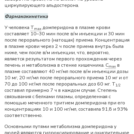
циркулирующего альдостерона.
Фармакокинетика
У человека
T
домперидона в плазме крови
max
составляет 10–30 мин после в/м инъекции и 30 мин
после перорального (натощак) приема. Концентрация
в плазме крови через 2 ч после приема внутрь была
ниже, чем после в/м инъекции, что, вероятно,
является результатом первого прохождения через
печень и метаболизма в стенке кишечника.
C
в
max
плазме составляют 40 нг/мл после в/м инъекции дозы
10 мг, 20 нг/мл после перорального приема 10 мг и от
70 до 100 нг/мл после пероральных доз 60 мг. Т
1/2
составил примерно 7 ч в каждом случае. Степень
связывания с белками плазмы, определенная с
помощью меченного тритием домперидона при его
концентрациях 10 и 100 нг/мл, составила 91,8 и 93%
соответственно.
Основными путями метаболизма домперидона у
людей являются гидроксилирование и окислительное