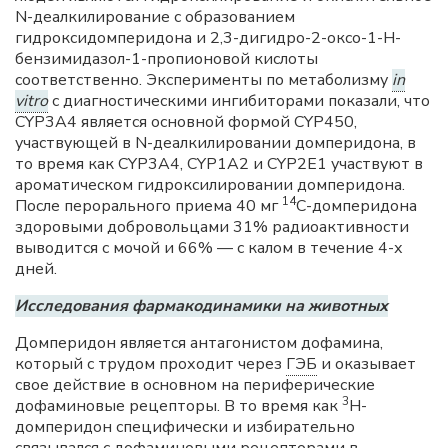
N-деалкилирование с образованием
гидроксидомперидона и 2,3-дигидро-2-оксо-1-Н-
бензимидазол-1-пропионовой кислоты
соответственно. Эксперименты по метаболизму
in
vitro
с диагностическими ингибиторами показали, что
CYP3A4 является основной формой CYP450,
участвующей в N-деалкилировании домперидона, в
то время как CYP3A4, CYP1A2 и CYP2E1 участвуют в
ароматическом гидроксилировании домперидона.
14
После перорального приема 40 мг
С-домперидона
здоровыми добровольцами 31% радиоактивности
выводится с мочой и 66% — с калом в течение 4-х
дней.
Исследования фармакодинамики на животных
Домперидон является антагонистом дофамина,
который с трудом проходит через
ГЭБ
и оказывает
свое действие в основном на периферические
3
дофаминовые рецепторы. В то время как
Н-
домперидон специфически и избирательно