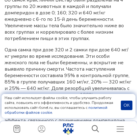
80 самок крыс линии Вистар были разделены на 4
группы по 20 животных в каждой и получали
домперидон в дозе 0; 160; 320 и 640 мг/кг
ежедневно с 6-го по 15-й день беременности.
Увеличение массы тела было значительно ниже во
всех группах и коррелировало с более низким
потреблением пищи в этих группах.
Одна самка при дозе 320 и 2 самки при дозе 640 мг/
кг умерли во время исследования. Эти особи
женского пола не были беременны, и вскрытие не
выявило причину смерти. Частота наступления
беременности составила 95% в контрольной группе,
85% в группе получавших 160 мг/кг, 20% — 320 мг/кг
и 25% — 640 мг/кг. Доля резорбций увеличивалась с
повышением дозы и составляла 100% в группе,
Наш сайт использует файлы cookie, чтобы улучшить работу
получавших высокую дозу. Размер помета и вес
сайта, повысить его эффективность и удобство. Продолжая
ОК
детенышей при родах также были уменьшены в
использовать сайт rlsnet.ru, вы соглашаетесь с
политикой
обработки файлов cookie
.
группах с низкой и средней дозой. Тератогенного
эффекта, связанного с применением домперидона,
не обнаружено. При этих высоких дозах не
наблюдалось и признаков материнской токсичности.