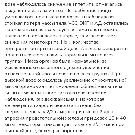
дозе наблюдалось снижение аппетита, отмечались
выделения из глаз и птоз. Потребление пищи
уменьшалось при высоких дозах, и наблюдалась
стойкая потеря массы тела.
ЧСС
,
ЭКГ
и
АД
оставались
нормальными во всех группах. Гематологические
показатели оставались в норме, за исключением
снижения гематокрита,
Hb
и количества
эритроцитов при высокой дозе. Анализы сыворотки
крови и мочи оставались нормальными во всех
группах. Масса органов была нормальной, за
исключением связанного с дозой увеличения
относительной массы печени во всех группах. При
высокой дозе ожидалось увеличение относительной
массы органов за счет снижения общей массы тела.
Были отмечены такие гистопатологические
наблюдения, как десквамация и некоторая
дегенерация зародышевого эпителия без
сперматогенеза у 2/3 самцов при высокой дозе,
атрофия предстательной железы при дозах 10 и 40
мг/кг, некоторая инволюция тимуса у 2/3 самок при
высокой дозе, более расширенная