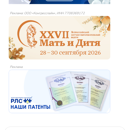
Реклама: ООО «Конгресслайн», ИНН 7708369172
Реклама