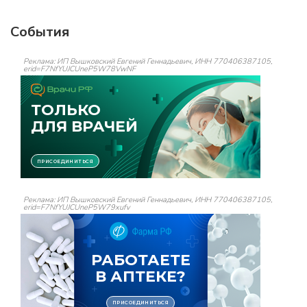
События
Реклама: ИП Вышковский Евгений Геннадьевич, ИНН 770406387105,
erid=F7NfYUJCUneP5W78VwNF
Реклама: ИП Вышковский Евгений Геннадьевич, ИНН 770406387105,
erid=F7NfYUJCUneP5W79xufv