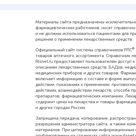
Материалы сайта предназначены исключительно
фармацевтических работников, носят справочн
и не должны использоваться пациентами для пр
решения о применении лекарственных средств.
®
Официальный сайт системы справочников РЛС
товаров аптечного ассортимента. Справочник л
Rlsnet.ru предоставляет пользователям доступ к
описаниям лекарственных средств, БАДов, меди
медицинских приборов и других товаров. Фарма
включает информацию о составе и форме выпус
действии, показаниях к применению, противопок
действиях, взаимодействии лекарств, способе 
препаратов, фармацевтических компаниях. Лек
содержит цены на лекарства и товары фармацев
и других городах России.
Запрещена передача, копирование, распростра
разрешения администратора сайта, а также ком
материалов. При цитировании информационных 
опубликованных на страницах сайта www.rlsnet.r