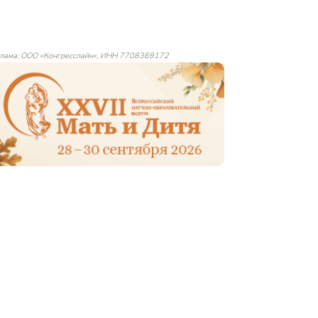
лама: ООО «Конгресслайн», ИНН 7708369172