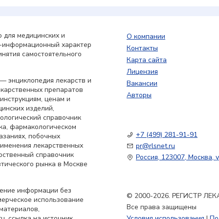
 для медицинских и
О компании
о-информационный характер
Контакты
инятия самостоятельного
Карта сайта
Лицензия
— энциклопедия лекарств и
Вакансии
екарственных препаратов
Авторы
 инструкциям, ценам и
цинских изделий,
кологический справочник
ка, фармакологическом
+7 (499) 281-91-91
азаниях, побочных
применения лекарственных
pr@rlsnet.ru
арственный справочник
Россия, 123007, Москва, у
тического рынка в Москве
нение информации без
© 2000-2026. РЕГИСТР Л
мерческое использование
Все права защищены
материалов,
u, ссылка на источник
Условия использования
|
По