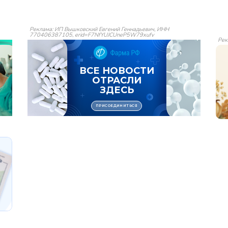
Реклама: ИП Вышковский Евгений Геннадьевич, ИНН
770406387105, erid=F7NfYUJCUneP5W79xufv
Рек