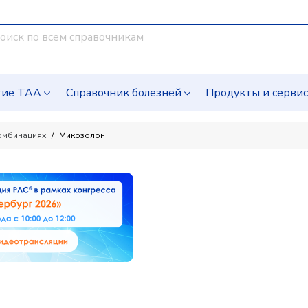
гие ТАА
Справочник болезней
Продукты и серви
омбинациях
Микозолон