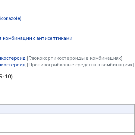
conazole)
 комбинации с антисептиками
икостероид
[Глюкокортикостероиды в комбинациях]
икостероид
[Противогрибковые средства в комбинациях]
Б-10)