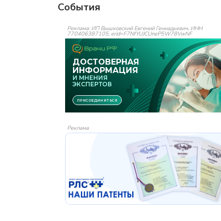
События
Реклама: ИП Вышковский Евгений Геннадьевич, ИНН
770406387105, erid=F7NfYUJCUneP5W78VwNF
Реклама