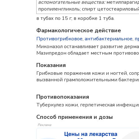
вспомогательные вещества:
метилпарагид
пропиленгликоль; спирт цетостеариловый
в тубах по 15 г; в коробке 1 туба.
Фармакологическое действие
Противогрибковое
,
антибактериальное
,
п
Миконазол останавливает развитие дерма
Мазипредон обладает местным противово
Показания
Грибковые поражения кожи и ногтей, со
вызванной грамположительными бактери
Противопоказания
Туберкулез кожи, герпетическая инфекция,
Способ применения и дозы
Реклама