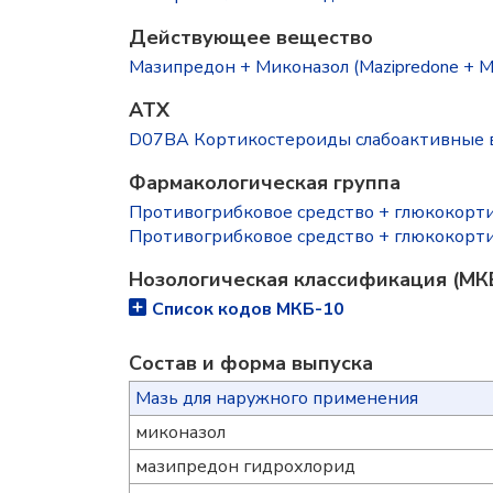
Действующее вещество
Мазипредон + Миконазол (Mazipredone + Mi
ATX
D07BA Кортикостероиды слабоактивные в
Фармакологическая группа
Противогрибковое средство + глюкокорт
Противогрибковое средство + глюкокорт
Нозологическая классификация (МК
Список кодов МКБ-10
Состав и форма выпускa
Мазь для наружного применения
миконазол
мазипредон гидрохлорид