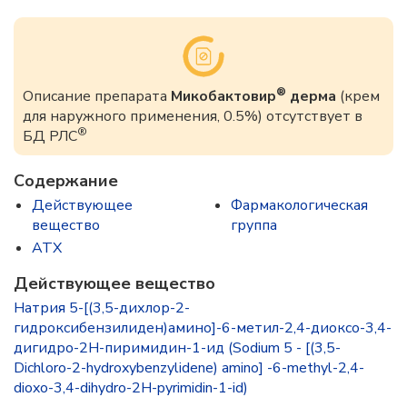
®
Описание препарата
Микобактовир
дерма
(крем
для наружного применения, 0.5%) отсутствует в
®
БД РЛС
Содержание
Действующее
Фармакологическая
вещество
группа
ATX
Действующее вещество
Натрия 5-[(3,5-дихлор-2-
гидроксибензилиден)амино]-6-метил-2,4-диоксо-3,4-
дигидро-2Н-пиримидин-1-ид (Sodium 5 - [(3,5-
Dichloro-2-hydroxybenzylidene) amino] -6-methyl-2,4-
dioxo-3,4-dihydro-2H-pyrimidin-1-id)