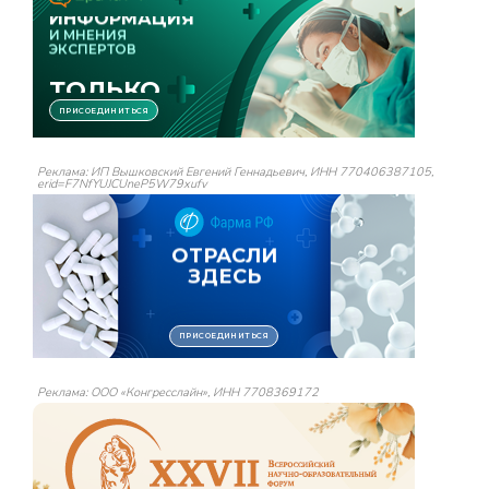
Реклама: ИП Вышковский Евгений Геннадьевич, ИНН 770406387105,
erid=F7NfYUJCUneP5W79xufv
Реклама: ООО «Конгресслайн», ИНН 7708369172