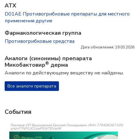
ATX
D01AE Противогрибковые препараты для местного
применения другие
Фармакологическая группа
Противогрибковые средства
Дата обновления: 19.03.2026
Аналоги (синонимы) препарата
®
Микобактовир
дерма
Аналоги по действующему веществу не найдены.
Все аналоги препарата
События
Реклама: ИП Вышковский Евгений Геннадьевич, ИНН 770406387105,
erid=F7NfYUJCUneP5W78VwNF