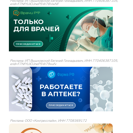
Реклама: ИП Вышковский Евгений Геннадьевич, ИНН 770406387105,
erid=F7NfYUJCUneP5W78VwNF
Реклама: ИП Вышковский Евгений Геннадьевич, ИНН 770406387105,
erid=F7NfYUJCUneP5W79xufv
Реклама: ООО «Конгресслайн», ИНН 7708369172