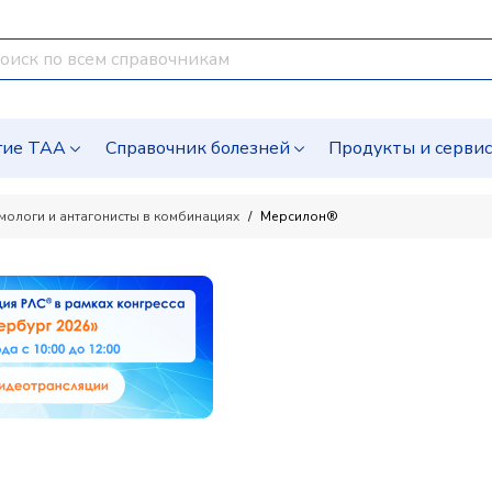
гие ТАА
Справочник болезней
Продукты и серви
омологи и антагонисты в комбинациях
Мерсилон®