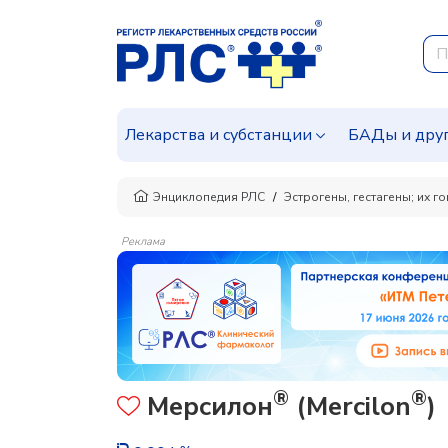
Лекарства и субстанции
БАДы и дру
Энциклопедия РЛС
Эстрогены, гестагены; их г
Реклама
®
®
Мерсилон
(Mercilon
)