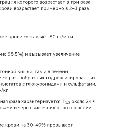
трация которого возрастает в три раза
рови возрастает примерно в 2–3 раза,
зме крови составляет 80 пг/мл и
но 98,5%) и вызывает увеличение
онкой кишки, так и в печени.
нием разнообразных гидроксилированных
онъюгатов с глюкуронидами и сульфатами.
/кг.
ная фаза характеризуется
T
около 24 ч.
1/2
чками и через кишечник в соотношении
зме крови на 30–40% превышает