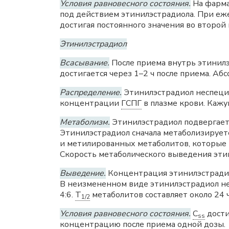
Условия равновесного состояния.
На фарма
под действием этинилэстрадиола. При еж
достигая постоянного значения во второй
Этинилэстрадиол
Всасывание.
После приема внутрь этинилэ
достигается через 1–2 ч после приема. А
Распределение.
Этинилэстрадиол неспециф
концентрации
ГСПГ
в плазме крови. Каж
Метаболизм.
Этинилэстрадиол подвергаетс
Этинилэстрадиол сначала метаболизирует
и метилированных метаболитов, которые п
Скорость метаболического выведения этин
Выведение.
Концентрация этинилэстрадиол
В неизмененном виде этинилэстрадиол не
4:6.
T
метаболитов составляет около 24 ч
1/2
Условия равновесного состояния.
C
дости
ss
концентрацию после приема одной дозы.