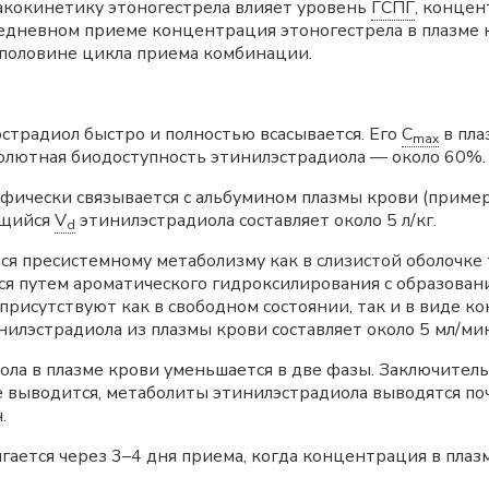
кокинетику этоногестрела влияет уровень
ГСПГ
, концен
едневном приеме концентрация этоногестрела в плазме к
 половине цикла приема комбинации.
страдиол быстро и полностью всасывается. Его
C
в пла
max
бсолютная биодоступность этинилэстрадиола — около 60%.
ически связывается с альбумином плазмы крови (пример
ущийся
V
этинилэстрадиола составляет около 5 л/кг.
d
я пресистемному метаболизму как в слизистой оболочке т
ся путем ароматического гидроксилирования с образова
рисутствуют как в свободном состоянии, так и в виде к
илэстрадиола из плазмы крови составляет около 5 мл/мин
а в плазме крови уменьшается в две фазы. Заключитель
 выводится, метаболиты этинилэстрадиола выводятся по
.
гается через 3–4 дня приема, когда концентрация в пла