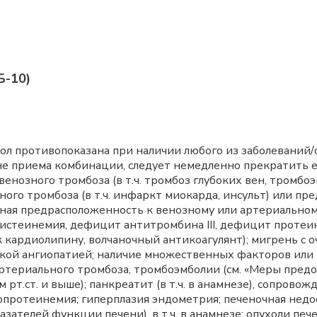
Б-10)
ол противопоказана при наличии любого из заболеваний/
не приема комбинации, следует немедленно прекратить е
енозного тромбоза (в т.ч. тромбоз глубоких вен, тромбоэ
го тромбоза (в т.ч. инфаркт миокарда, инсульт) или пре
нная предрасположенность к венозному или артериальном
истеинемия, дефицит антитромбина III, дефицит протеин
 кардиолипину, волчаночный антикоагулянт); мигрень с 
еской ангиопатией; наличие множественных факторов или
артериального тромбоза, тромбоэмболии (см. «Меры пред
 рт.ст. и выше); панкреатит (в т.ч. в анамнезе), сопро
протеинемия; гиперплазия эндометрия; печеночная недо
зателей функции печени), в т.ч. в анамнезе; опухоли пе