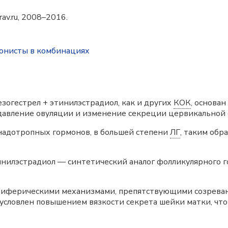
av.ru, 2008–2016.
агонисты в комбинациях
огестрел + этинилэстрадиол, как и других
КОК
, основа
авление овуляции и изменение секреции цервикальной 
онадотропных гормонов, в большей степени
ЛГ
, таким об
илэстрадиол — синтетический аналог фолликулярного го
риферическими механизмами, препятствующими созрева
словлен повышением вязкости секрета шейки матки, чт