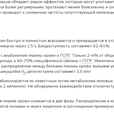
ация обладает рядом эффектов, которые могут учитыват
ся более регулярными, протекают менее болезненно и 
во приводит к снижению частоты сопутствующей железо
ел быстро и полностью всасывается и превращается в эт
римерно через 1,5 ч. Биодоступность составляет 62–81%.
 с альбумином плазмы крови и
ГСПГ
. Только 2–4% от общ
ероида, а 40–70% специфически связано с
ГСПГ
. Увеличе
а распределение между белками плазмы крови, вызывая 
 Кажущийся
V
дезогестрела составляет 1,5 л/кг.
d
болизируется по известным путям метаболизма половых 
ло 2 мл/мин/кг. Не обнаружено взаимодействие этоноге
 плазме крови снижается в две фазы. Распределение в 
дятся почками и через кишечник в соотношении примерно 