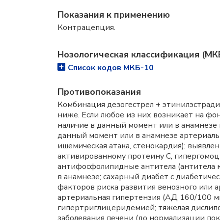
Показания к применению
Контрацепция.
Нозологическая классификация (МК
Список кодов МКБ-10
Противопоказания
Комбинация дезогестрел + этинилэстради
ниже. Если любое из них возникает на фо
наличие в данный момент или в анамнезе в
данный момент или в анамнезе артериально
ишемическая атака, стенокардия); выявле
активированному протеину С, гипергомоц
антифосфолипидные антитела (антитела к
в анамнезе; сахарный диабет с диабетич
факторов риска развития венозного или 
артериальная гипертензия (АД 160/100 мм
гипертриглицеридемией; тяжелая дислипо
заболевания печени (до нормализации пока