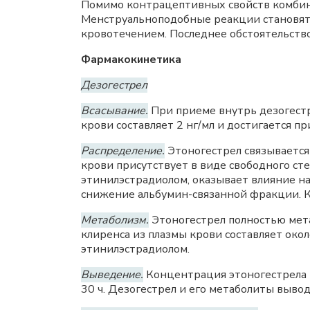
Помимо контрацептивных свойств комбин
Менструальноподобные реакции становят
кровотечением. Последнее обстоятельст
Фармакокинетика
Дезогестрел
Всасывание.
При приеме внутрь дезогестр
крови составляет 2 нг/мл и достигается п
Распределение.
Этоногестрел связывается
крови присутствует в виде свободного ст
этинилэстрадиолом, оказывает влияние н
снижение альбумин-связанной фракции.
Метаболизм.
Этоногестрел полностью мета
клиренса из плазмы крови составляет око
этинилэстрадиолом.
Выведение.
Концентрация этоногестрела в
30 ч. Дезогестрел и его метаболиты выво