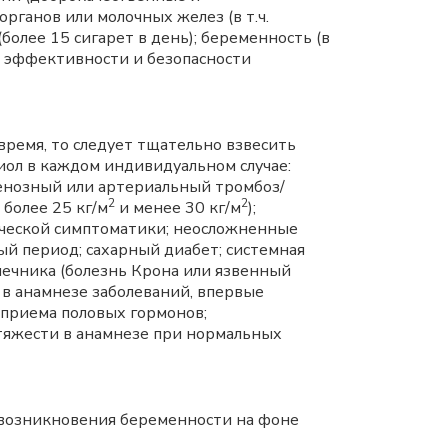
рганов или молочных желез (в т.ч.
более 15 сигарет в день); беременность (в
об эффективности и безопасности
время, то следует тщательно взвесить
ол в каждом индивидуальном случае:
венозный или артериальный тромбоз/
2
2
 более 25 кг/м
и менее 30 кг/м
);
ической симптоматики; неосложненные
й период; сахарный диабет; системная
шечника (болезнь Крона или язвенный
е в анамнезе заболеваний, впервые
приема половых гормонов;
 тяжести в анамнезе при нормальных
 возникновения беременности на фоне