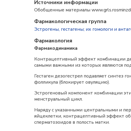
Источники информации
Обобщенные материалы www.grls.rosminzdr
Фармакологическая группа
Эстрогены, гестагены; их гомологи и ант
Фармакология
Фармакодинамика
Контрацептивный эффект комбинации дез
самыми важными из которых являются под
Гестаген дезогестрел подавляет синтез г
фолликула (блокирует овуляцию).
Эстрогеновый компонент комбинации этин
менструальный цикл.
Наряду с указанными центральными и пе
яйцеклетки, контрацептивный эффект обу
сперматозоидов в полость матки.