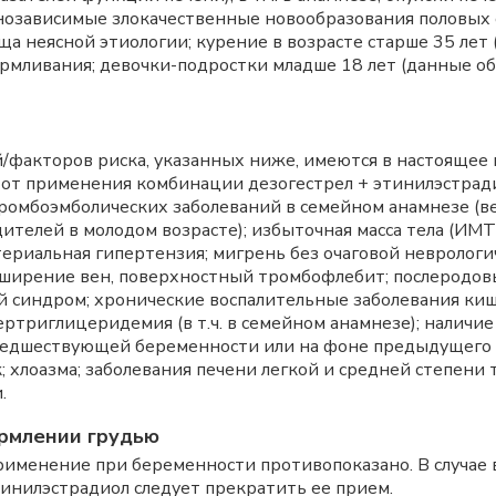
монозависимые злокачественные новообразования половых о
а неясной этиологии; курение в возрасте старше 35 лет (
скармливания; девочки-подростки младше 18 лет (данные 
й/факторов риска, указанных ниже, имеются в настоящее 
от применения комбинации дезогестрел + этинилэстради
 тромбоэмболических заболеваний в семейном анамнезе (
дителей в молодом возрасте); избыточная масса тела (ИМТ
ериальная гипертензия; мигрень без очаговой невролог
сширение вен, поверхностный тромбофлебит; послеродовы
ий синдром; хронические воспалительные заболевания ки
ертриглицеридемия (в т.ч. в семейном анамнезе); наличи
предшествующей беременности или на фоне предыдущего 
 хлоазма; заболевания печени легкой и средней степени
.
рмлении грудью
рименение при беременности противопоказано. В случае
инилэстрадиол следует прекратить ее прием.