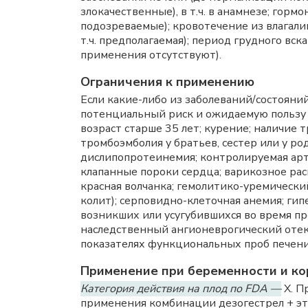
злокачественные), в т.ч. в анамнезе; гор
подозреваемые); кровотечение из влагалищ
т.ч. предполагаемая); период грудного в
применения отсутствуют).
Ограничения к применению
Если какие-либо из заболеваний/состояни
потенциальный риск и ожидаемую пользу 
возраст старше 35 лет; курение; наличие
тромбоэмболия у братьев, сестер или у ро
дислипопротеинемия; контролируемая арт
клапанные пороки сердца; варикозное ра
красная волчанка; гемолитико-уремическ
колит); серповидно-клеточная анемия; гип
возникших или усугубившихся во время 
наследственный ангионеврогический отек;
показателях функциональных проб печени
Применение при беременности и ко
Категория действия на плод по FDA —
X. П
применения комбинации дезогестрел + эт