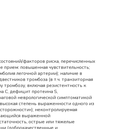
состояний/факторов риска, перечисленных
е прием: повышенная чувствительность;
мболия легочной артерии); наличие в
двестников тромбоза (в т.ч. транзиторная
у тромбозу, включая резистентность к
а С, дефицит протеина S,
очаговой неврологической симптоматикой
 высокая степень выраженности одного из
осторожности»); неконтролируемая
вождающийся выраженной
статочность, острые или тяжелые
чени (доброкачественные и