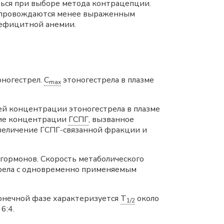
ься при выборе метода контрацепции.
сопровождаются менее выраженным
дефицитной анемии.
оногестрел.
C
этоногестрела в плазме
max
ей концентрации этоногестрела в плазме
ние концентрации
ГСПГ
, вызванное
увеличение ГСПГ-связанной фракции и
гормонов. Скорость метаболического
стрела с одновременно применяемым
конечной фазе характеризуется
T
около
1/2
6:4.