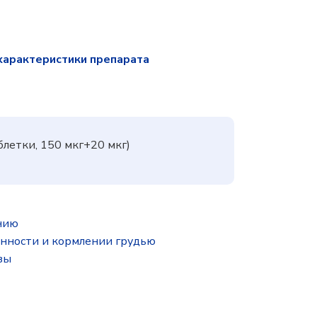
характеристики препарата
блетки, 150 мкг+20 мкг)
нию
нности и кормлении грудью
зы