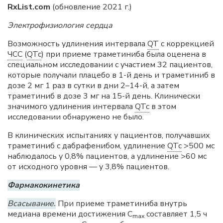
RxList.com
(обновление 2021 г.)
Электрофизиология
сердца
Возможность удлинения интервала
QT
с коррекцией
ЧСС
(
QTc
) при приеме траметиниба была оценена в
специальном исследовании с участием 32 пациентов,
которые получали плацебо в 1-й день и траметиниб в
дозе 2 мг 1 раз в сутки в дни 2–14-й, а затем
траметиниб в дозе 3 мг на 15-й день. Клинически
значимого удлинения интервала
QTc
в этом
исследовании обнаружено не было.
В клинических испытаниях у пациентов, получавших
траметиниб с дабрафенибом, удлинение
QTc
>500 мс
наблюдалось у 0,8% пациентов, а удлинение >60 мс
от исходного уровня — у 3,8% пациентов.
Фармакокинетика
Всасывание.
При приеме траметиниба внутрь
медиана времени достижения С
составляет 1,5 ч
mах