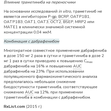
Влияние траметиниба на
переносчики
На основании исследований
in vitro,
траметиниб не
является ингибитором
P-gp
,
BCRP
, OATP1B1,
OATP1B3, OAT1, OAT3, OCT2, BSEP, MRP2 или
MATE1 в клинически значимой системной
концентрации 0,04 мкМ.
Комбинация с дабрафенибом
Многократное совместное применение дабрафениба
в дозе 150 мг 2 раза в сутки и траметиниба в дозе 2
мг 1 раз в сутки приводило к повышению С
mах
дабрафениба на 16% и повышению
AUC
дабрафениба на 23%. При использовании
популяционного фармакокинетического анализа
предполагалось небольшое снижение
биодоступности траметиниба, соответствующее
снижению
AUC
на 12%, при применении
траметиниба в комбинации с дабрафенибом.
RxList.com
(2015 г.)