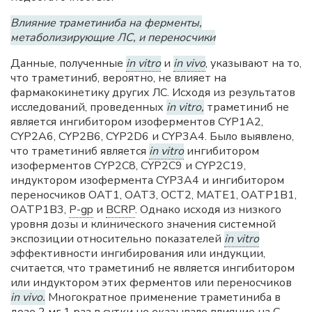
Влияние траметиниба на ферменты,
метаболизирующие ЛС, и переносчики
Данные, полученные
in vitro
и
in vivo
, указывают на то,
что траметиниб, вероятно, не влияет на
фармакокинетику других ЛС. Исходя из результатов
исследований, проведенных
in vitro,
траметиниб не
является ингибитором изоферментов CYP1A2,
CYP2A6, CYP2B6, CYP2D6 и CYP3A4. Было выявлено,
что траметиниб является
in vitro
ингибитором
изоферментов CYP2C8, CYP2C9 и CYP2C19,
индуктором изофермента CYP3A4 и ингибитором
переносчиков ОАТ1, ОАТ3, ОСТ2, МАТЕ1, ОАТР1В1,
ОАТР1В3,
P-gp
и
BCRP
. Однако исходя из низкого
уровня дозы и клинического значения системной
экспозиции относительно показателей
in vitro
эффективности ингибирования или индукции,
считается, что траметиниб не является ингибитором
или индуктором этих ферментов или переносчиков
in vivo.
Многократное применение траметиниба в
дозе 2 мг 1 раз в сутки не оказывало влияние на С