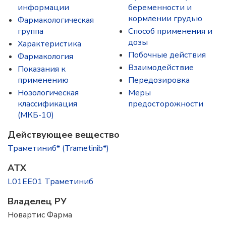
информации
беременности и
кормлении грудью
Фармакологическая
группа
Способ применения и
дозы
Характеристика
Побочные действия
Фармакология
Взаимодействие
Показания к
применению
Передозировка
Нозологическая
Меры
классификация
предосторожности
(МКБ-10)
Действующее вещество
Траметиниб* (Trametinib*)
ATX
L01EE01 Траметиниб
Владелец РУ
Новартис Фарма