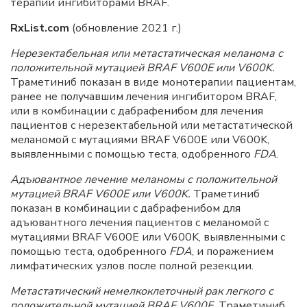
терапии ингибиторами BRAF.
RxList.com
(обновление 2021 г.)
Нерезектабельная
или метастатическая меланома с
положительной мутацией BRAF V600E или V600K.
Траметиниб показан в виде монотерапии пациентам,
ранее не получавшим лечения ингибитором BRAF,
или в комбинации с дабрафенибом для лечения
пациентов с нерезектабельной или метастатической
меланомой с мутациями BRAF V600E или V600K,
выявленными с помощью теста, одобренного
FDA
.
Адъювантное лечение меланомы с положительной
мутацией BRAF V600E или V600K.
Траметиниб
показан в комбинации с дабрафенибом для
адъювантного лечения пациентов с меланомой с
мутациями BRAF V600E или V600K, выявленными с
помощью теста, одобренного
FDA
, и поражением
лимфатических узлов после полной резекции.
Метастатический немелкоклеточный
рак легкого с
положительной мутацией BRAF V600E.
Траметиниб