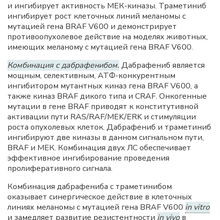
и ингибирует активность МЕК-киназы. Траметиниб
ингибирует рост клеточных линий меланомы с
мутацией гена BRAF V600 и демонстрирует
противоопухолевое действие на моделях животных,
имеющих меланому с мутацией гена BRAF V600.
Комбинация с дабрафенибом.
Дабрафениб является
мощным, селективным, АТФ-конкурентным
ингибитором мутантных киназ гена BRAF V600, а
также киназ BRAF дикого типа и CRAF. Онкогенные
мутации в гене BRAF приводят к конститутивной
активации пути RAS/RAF/MEK/ERK и стимуляции
роста опухолевых клеток. Дабрафениб и траметиниб
ингибируют две киназы в данном сигнальном пути,
BRAF и МЕК. Комбинация двух ЛС обеспечивает
эффективное ингибирование проведения
пролиферативного сигнала.
Комбинация дабрафениба с траметинибом
оказывает синергическое действие в клеточных
линиях меланомы с мутацией гена BRAF V600
in vitro
и замедляет развитие резистентности
in vivo
в