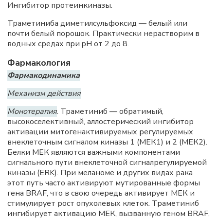
Ингибитор протеинкиназы.
Траметиниба диметилсульфоксид — белый или
почти белый порошок. Практически нерастворим в
водных средах при pH от 2 до 8.
Фармакология
Фармакодинамика
Механизм действия
Монотерапия
. Траметиниб — обратимый,
высокоселективный, аллостерический ингибитор
активации митогенактивируемых регулируемых
внеклеточным сигналом киназы 1 (МЕК1) и 2 (МЕК2).
Белки МЕК являются важными компонентами
сигнального пути внеклеточной сигналрегулируемой
киназы (ERK). При меланоме и других видах рака
этот путь часто активируют мутированные формы
гена BRAF, что в свою очередь активирует МЕК и
стимулирует рост опухолевых клеток. Траметиниб
ингибирует активацию МЕК, вызванную геном BRAF,