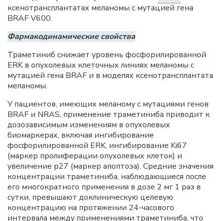
ксенотрансплантатах меланомы с мутацией гена
BRAF V600.
Фармакодинамические свойства
Траметиниб снижает уровень фосфорилированной
ERK в опухолевых клеточных линиях меланомы с
мутацией гена BRAF и в моделях ксенотрансплантата
меланомы.
У пациентов, имеющих меланому с мутациями генов
BRAF и NRAS, применение траметиниба приводит к
дозозависимым изменениям в опухолевых
биомаркерах, включая ингибирование
фосфорилированной ERK, ингибирование Ki67
(маркер пролиферации опухолевых клеток) и
увеличение р27 (маркер апоптоза). Средние значения
концентрации траметиниба, наблюдающиеся после
его многократного применения в дозе 2 мг 1 раз в
сутки, превышают доклиническую целевую
концентрацию на протяжении 24-часового
интервала между применениями траметиниба, что