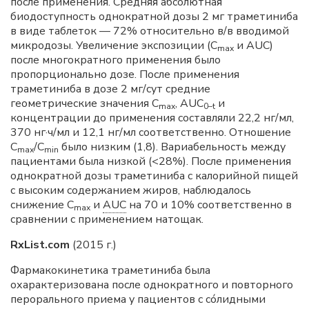
после применения. Средняя абсолютная
биодоступность однократной дозы 2 мг траметиниба
в виде таблеток — 72% относительно в/в вводимой
микродозы. Увеличение экспозиции (С
и AUC)
mах
после многократного применения было
пропорционально дозе. После применения
траметиниба в дозе 2 мг/сут средние
геометрические значения С
, AUC
и
mах
0–t
концентрации до применения составляли 22,2 нг/мл,
370 нг·ч/мл и 12,1 нг/мл соответственно. Отношение
С
/С
было низким (1,8). Вариабельность между
mах
min
пациентами была низкой (<28%). После применения
однократной дозы траметиниба с калорийной пищей
с высоким содержанием жиров, наблюдалось
снижение С
и
AUC
на 70 и 10% соответственно в
mах
сравнении с применением натощак.
RxList.com
(2015 г.)
Фармакокинетика траметиниба была
охарактеризована после однократного и повторного
перорального приема у пациентов с сóлидными