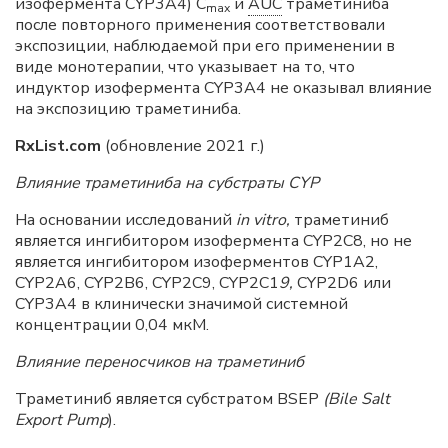
изофермента CYP3A4) С
и
AUC
траметиниба
mах
после повторного применения соответствовали
экспозиции, наблюдаемой при его применении в
виде монотерапии, что указывает на то, что
индуктор изофермента CYP3A4 не оказывал влияние
на экспозицию траметиниба.
RxList.com
(обновление 2021 г.)
Влияние траметиниба на субстраты CYP
На основании исследований
in vitro,
траметиниб
является ингибитором изофермента CYP2C8, но не
является ингибитором изоферментов CYP1A2,
CYP2A6, CYP2B6, CYP2C9, CYP2C1
9,
CYP2D6 или
CYP3A4 в клинически значимой системной
концентрации 0,04 мкМ.
Влияние переносчиков на траметиниб
Траметиниб является субстратом BSEP
(Bile Salt
Export Pump
).