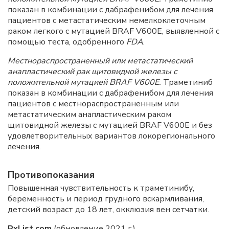
показан в комбинации с дабрафенибом для лечения
пациентов с метастатическим немелкоклеточным
раком легкого с мутацией BRAF V600E, выявленной с
помощью теста, одобренного
FDA
.
Местнораспространенный или метастатический
анапластический рак щитовидной железы с
положительной мутацией BRAF V600E.
Траметиниб
показан в комбинации с дабрафенибом для лечения
пациентов с местнораспространенным или
метастатическим анапластическим раком
щитовидной железы с мутацией BRAF V600E и без
удовлетворительных вариантов локорегионального
лечения.
Противопоказания
Повышенная чувствительность к траметинибу,
беременность и период грудного вскармливания,
детский возраст до 18 лет, окклюзия вен сетчатки.
RxList.com
(обновление 2021 г.)