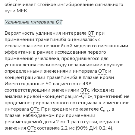
обеспечивает стойкое ингибирование сигнального
пути МЕК.
Удлинение интервала QТ
Вероятность удлинения интервала
QT
при
применении траметиниба оценивалась с
использованием нелинейной модели со смешанными
эффектами в рамках исследования первого
применения у человека, проводившегося для
установления связи между независимыми вручную
определенными значениями интервала
QTc
и
концентрациями траметиниба в плазме крови.
Имеются данные 50 пациентов с 498
соответствующими значениями
QTc
. Исходя из
анализа кривой «концентрация–QTc», траметиниб не
продемонстрировал явного потенциала к изменению
интервала
QTc
. При среднем показателе С
в
mах
плазме, наблюдаемом при применении
рекомендуемой дозы 2 мг 1 раз в сутки, медиана
значения
QTc
составила 2,2 мс (90% ДИ: 0,2; 4).