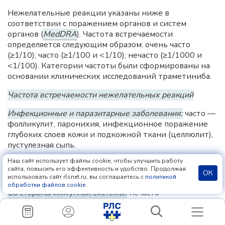
Нежелательные реакции указаны ниже в
соответствии с поражением органов и систем
органов (
MedDRA
). Частота встречаемости
определяется следующим образом: очень часто
(≥1/10); часто (≥1/100 и <1/10); нечасто (≥1/1000 и
<1/100). Категории частоты были сформированы на
основании клинических исследований траметиниба.
Частота встречаемости нежелательных реакций
Инфекционные и паразитарные заболевания:
часто —
фолликулит, паронихия, инфекционное поражение
глубоких слоев кожи и подкожной ткани (целлюлит),
пустулезная сыпь.
Наш сайт использует файлы cookie, чтобы улучшить работу
Со стороны крови и лимфатической системы:
часто —
сайта, повысить его эффективность и удобство. Продолжая
ОК
анемия.
использовать сайт rlsnet.ru, вы соглашаетесь с
политикой
обработки файлов cookie
.
Со стороны иммунной системы:
нечасто —
повышенная чувствительность.
Могут присутствовать такие симптомы, как