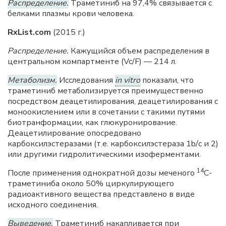
Распределение.
Траметиниб на 97,4% связывается с
белками плазмы крови человека.
RxList.com
(2015 г.)
Распределение.
Кажущийся объем распределения в
центральном компартменте (Vc/F) — 214 л.
Метаболизм.
Исследования
in vitro
показали, что
траметиниб метаболизируется преимущественно
посредством деацетилирования, деацетилирования с
моноокислением или в сочетании с такими путями
биотранформации, как глюкуронирование.
Деацетилирование опосредовано
карбоксилэстеразами (т.е. карбоксилэстераза 1b/с и 2)
или другими гидролитическими изоферментами.
14
После применения однократной дозы меченого
С-
траметиниба около 50% циркулирующего
радиоактивного вещества представлено в виде
исходного соединения.
Выведение.
Траметиниб накапливается при