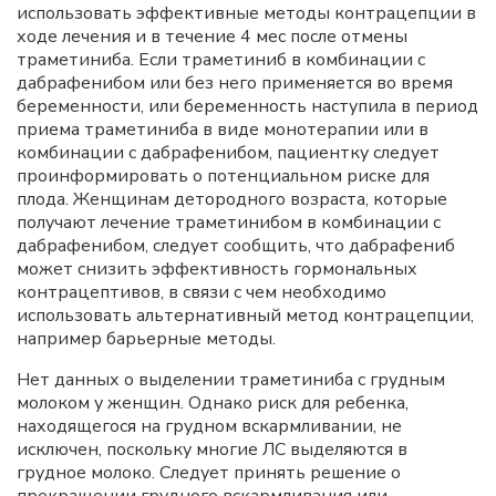
использовать эффективные методы контрацепции в
ходе лечения и в течение 4 мес после отмены
траметиниба. Если траметиниб в комбинации с
дабрафенибом или без него применяется во время
беременности, или беременность наступила в период
приема траметиниба в виде монотерапии или в
комбинации с дабрафенибом, пациентку следует
проинформировать о потенциальном риске для
плода. Женщинам детородного возраста, которые
получают лечение траметинибом в комбинации с
дабрафенибом, следует сообщить, что дабрафениб
может снизить эффективность гормональных
контрацептивов, в связи с чем необходимо
использовать альтернативный метод контрацепции,
например барьерные методы.
Нет данных о выделении траметиниба с грудным
молоком у женщин. Однако риск для ребенка,
находящегося на грудном вскармливании, не
исключен, поскольку многие ЛС выделяются в
грудное молоко. Следует принять решение о
прекращении грудного вскармливания или