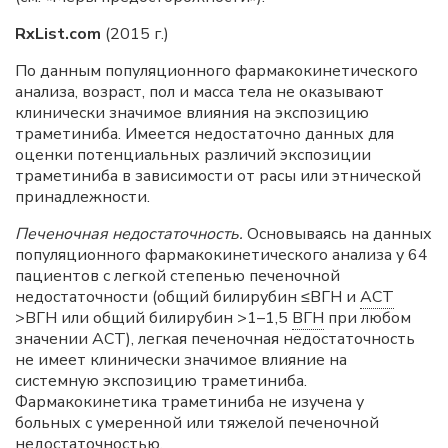
RxList.com
(2015 г.)
По данным популяционного фармакокинетического
анализа, возраст, пол и масса тела не оказывают
клинически значимое влияния на экспозицию
траметиниба. Имеется недостаточно данных для
оценки потенциальных различий экспозиции
траметиниба в зависимости от расы или этнической
принадлежности.
Печеночная недостаточность.
Основываясь на данных
популяционного фармакокинетического анализа у 64
пациентов с легкой степенью печеночной
недостаточности (общий билирубин ≤ВГН и
АСТ
>ВГН или общий билирубин >1–1,5
ВГН
при любом
значении АСТ), легкая печеночная недостаточность
не имеет клинически значимое влияние на
системную экспозицию траметиниба.
Фармакокинетика траметиниба не изучена у
больных с умеренной или тяжелой печеночной
недостаточностью.