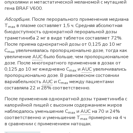
опухолями и метастатической меланомой с мутацией
гена BRAF V600.
Абсорбция.
После перорального применения медиана
T
в плазме составляет 1,5 ч. Средняя абсолютная
mах
биодоступность однократной пероральной дозы
траметиниба 2 мг в виде таблеток составляет 72%.
После приема однократной дозы от 0,125 до 10 мг
С
увеличивалась пропорционально дозе, тогда как
mах
увеличение
AUC
было больше, чем пропорциональное
дозе. После многократного применения в дозах от
0,125 до 10 мг ежедневно С
и
AUC
увеличивались
mах
пропорционально дозе. В равновесном состоянии
вариабельность
AUC
и С
между пациентами
mах
составляла 22 и 28% соответственно.
После применения однократной дозы траметиниба с
калорийной пищей с высоким содержанием жиров
наблюдалось уменьшение С
и
AUC
на 70 и 24%
mах
соответственно и уменьшение T
примерно на 4 ч
mах
в сравнении с применением натощак.