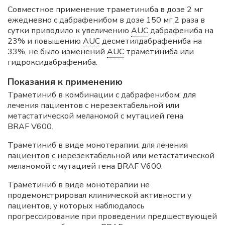
Совместное применение траметиниба в дозе 2 мг
ежедневно с дабрафенибом в дозе 150 мг 2 раза в
сутки приводило к увеличению
AUC
дабрафениба на
23% и повышению
AUC
десметилдабрафениба на
33%, не было изменений
AUC
траметиниба или
гидроксидабрафениба.
Показания к применению
Траметиниб в комбинации с дабрафенибом: для
лечения пациентов с нерезектабельной или
метастатической меланомой с мутацией гена
BRAF V600.
Траметиниб в виде монотерапии: для лечения
пациентов с нерезектабельной или метастатической
меланомой с мутацией гена BRAF V600.
Траметиниб в виде монотерапии не
продемонстрировал клинической активности у
пациентов, у которых наблюдалось
прогрессирование при проведении предшествующей