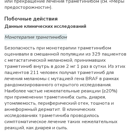
или прекращение лечения траметинибом (см. «Меры
предосторожности»).
Побочные действия
Данные клинических исследований
Монотерапия траметинибом
Безопасность при монотерапии траметинибом
оценивали в смешанной популяции из 329 пациентов
с метастатической меланомой, принимавших
траметиниб внутрь в дозе 2 мг 1 раз в сутки. Из этих
пациентов 211 человек получал траметиниб для
лечения меланомы с мутацией гена BRAF в рамках
рандомизированного открытого исследования.
Наиболее частые нежелательные реакции (≥20%)
при применении траметиниба: сыпь, диарея,
утомляемость, периферический отек, тошнота и
акнеформный дерматит. В клинических
исследованиях траметиниба проводилось
симптоматическое лечение таких нежелательных
реакций, как диарея и сыпь.