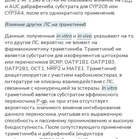
mах
и
AUC
дабрафениба, субстрата для CYP2C8 или
CYP3A4, после его однократного применения.
Влияние других ЛС на траметиниб
Данные, полученные
in vitro
и
in vivo
, указывают на то,
что другие ЛС, вероятно, не влияют на
фармакокинетику траметиниба. Траметиниб не
является субстратом для изоферментов цитохрома
или переносчиков
BCRP
, ОАТР1В1, ОАТР1В3,
ОАТР2В1, ОСТ1, MRP2 и МАТЕ1. Траметиниб
деацетилируется с участием карбоксилэстераз, в
литературе не описаны взаимодействия с ЛС,
связанные с конкуренцией за эстеразы.
In vitro
траметиниб является субстратом эффлюксного
переносчика
P-gp
, но при этом отсутствует
вероятность значимого влияния ингибирования
данного переносчика, учитывая его выраженную
способность к пассивному проникновению и высокую
биодоступность. После сопутствующего применения
траметиниба и дабрафениба (индуктора