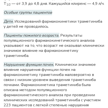
T
— от 3,9 до 4,8 дня. Кажущийся клиренс — 4,9 л/ч.
1/2
Особые группы пациентов
Дети.
Исследований фармакокинетики траметиниба
у детей не проводилось.
Пациенты пожилого возраста.
Результаты
популяционного фармакокинетического анализа
указывают на то, что возраст не оказывал клинически
значимое влияние на фармакокинетику
траметиниба.
Нарушение функции почек.
Клинически значимое
влияние нарушения функции почек на
фармакокинетику траметиниба маловероятно в
связи с низким уровнем выведения траметиниба
почками. Фармакокинетика траметиниба была
описана методом популяционного
фармакокинетического анализа при проведении
клинических исследований траметиниба с участием
223 пациентов с легкой степенью нарушения