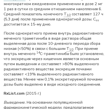
многократном ежедневном применении в дозе 2 мг
1 раз в сутки со средним отношением накопления 6.
Средний показатель конечного
T
составляет 127 ч
1/2
(5,3 дня) после применения однократной дозы. С
ss
достигается к 15-му дню.
После однократного приема внутрь радиоактивного
меченого траметиниба в виде раствора общая
выделенная доза после 10-дневного периода сбора
низкая (<50%) в связи с большим
T
. При приеме
1/2
14
внутрь меченого
С-траметиниба было установлено,
что экскреция через кишечник является основным
путем выведения и составляет >80% выделенного
радиоактивного вещества: экскреция почками
составляет <19% выделенного радиоактивного
вещества. Менее чем 0,1% экскретируемой почками
дозы было выделено в виде исходного соединения.
RxList.com
(2015 г.)
Выведение.
На основании популяционной
фармакокинетической модели, предполагаемое