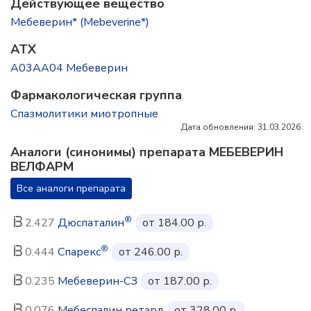
Действующее вещество
Мебеверин* (Mebeverine*)
ATX
A03AA04 Мебеверин
Фармакологическая группа
Спазмолитики миотропные
Дата обновления: 31.03.2026
Аналоги (синонимы) препарата МЕБЕВЕРИН
ВЕЛФАРМ
Все аналоги препарата
®
2.427
Дюспаталин
от 184.00 р.
®
0.444
Спарекс
от 246.00 р.
0.235
Мебеверин-СЗ
от 187.00 р.
0.076
Мебеспалин ретард
от 328.00 р.