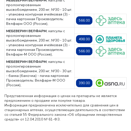
МЕБЕВЕРИН ВЕЛФАРМ
, капсулы с
пролонгированным
высвобождением, 200 мг, №30 - 10 шт.
- упаковка контурная ячейковая (3) -
пачка картонная
Производитель:
566.00
Велфарм ООО (Россия),
МЕБЕВЕРИН ВЕЛФАРМ
, капсулы с
пролонгированным
498.00
высвобождением, 200 мг, №30 - 10 шт.
- упаковка контурная ячейковая (3) -
пачка картонная
Производитель:
566.00
Велфарм-М ООО (Россия),
МЕБЕВЕРИН ВЕЛФАРМ
, капсулы с
пролонгированным
высвобождением, 200 мг, №30 - 30 шт.
- банка (баночка) - пачка картонная
Производитель: Велфарм-М ООО
390.00
(Россия),
Представленная информация о ценах на препараты не является
предложением о продаже или покупке товара.
Информация предназначена исключительно для сравнения цен в
стационарных аптеках, осуществляющих деятельность в соответствии
со статьей 55 Федерального закона «Об обращении лекарственных
средств» от 12.04.2010 № 61-ФЗ.