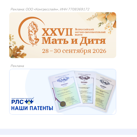
Реклама: ООО «Конгресслайн», ИНН 7708369172
Реклама