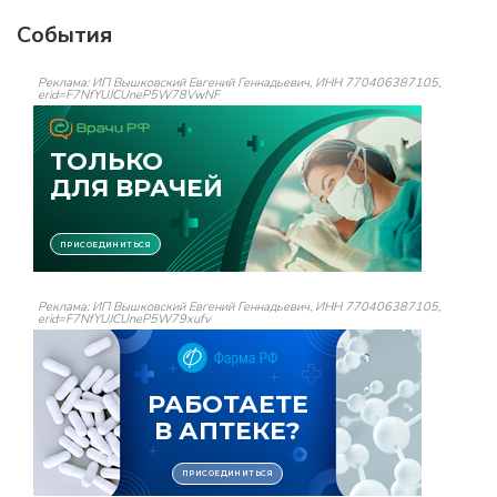
События
Реклама: ИП Вышковский Евгений Геннадьевич, ИНН 770406387105,
erid=F7NfYUJCUneP5W78VwNF
Реклама: ИП Вышковский Евгений Геннадьевич, ИНН 770406387105,
erid=F7NfYUJCUneP5W79xufv