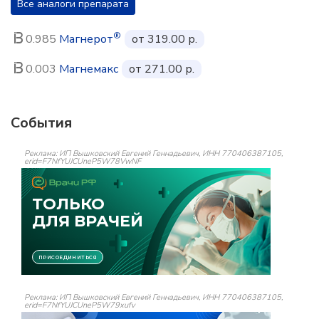
Все аналоги препарата
®
0.985
Магнерот
от 319.00 р.
0.003
Магнемакс
от 271.00 р.
События
Реклама: ИП Вышковский Евгений Геннадьевич, ИНН 770406387105,
erid=F7NfYUJCUneP5W78VwNF
Реклама: ИП Вышковский Евгений Геннадьевич, ИНН 770406387105,
erid=F7NfYUJCUneP5W79xufv