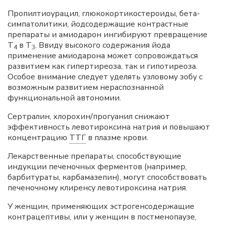
Пропилтиоурацил, глюкокортикостероиды, бета-
симпатолитики, йодсодержащие контрастные
препараты и амиодарон ингибируют превращение
Т
в Т
. Ввиду высокого содержания йода
4
3
применение амиодарона может сопровождаться
развитием как гипертиреоза, так и гипотиреоза.
Особое внимание следует уделять узловому зобу с
возможным развитием нераспознанной
функциональной автономии.
Сертралин, хлорохин/прогуанил снижают
эффективность левотироксина натрия и повышают
концентрацию
ТТГ
в плазме крови.
Лекарственные препараты, способствующие
индукции печеночных ферментов (например,
барбитураты, карбамазепин), могут способствовать
печеночному клиренсу левотироксина натрия.
У женщин, применяющих эстрогенсодержащие
контрацептивы, или у женщин в постменопаузе,