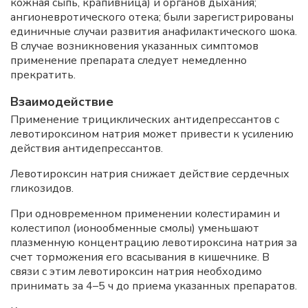
кожная сыпь, крапивница) и органов дыхания;
ангионевротического отека; были зарегистрированы
единичные случаи развития анафилактического шока.
В случае возникновения указанных симптомов
применение препарата следует немедленно
прекратить.
Взаимодействие
Применение трициклических антидепрессантов с
левотироксином натрия может привести к усилению
действия антидепрессантов.
Левотироксин натрия снижает действие сердечных
гликозидов.
При одновременном применении колестирамин и
колестипол (ионообменные смолы) уменьшают
плазменную концентрацию левотироксина натрия за
счет торможения его всасывания в кишечнике. В
связи с этим левотироксин натрия необходимо
принимать за 4–5 ч до приема указанных препаратов.