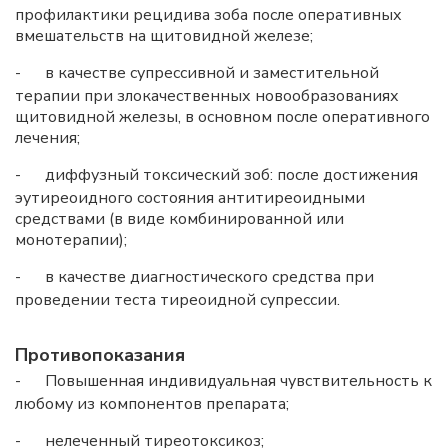
профилактики рецидива зоба после оперативных
вмешательств на щитовидной железе;
-
в качестве супрессивной и заместительной
терапии при злокачественных новообразованиях
щитовидной железы, в основном после оперативного
лечения;
-
диффузный токсический зоб: после достижения
эутиреоидного состояния антитиреоидными
средствами (в виде комбинированной или
монотерапии);
-
в качестве диагностического средства при
проведении теста тиреоидной супрессии.
Противопоказания
-
Повышенная индивидуальная чувствительность к
любому из компонентов препарата;
-
нелеченный тиреотоксикоз;