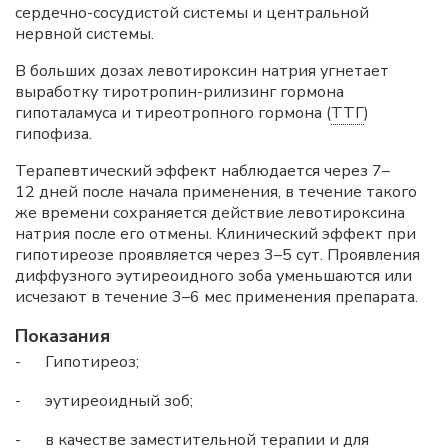
сердечно-сосудистой системы и центральной
нервной системы.
В больших дозах левотироксин натрия угнетает
выработку тиротропин-рилизинг гормона
гипоталамуса и тиреотропного гормона (
ТТГ
)
гипофиза.
Терапевтический эффект наблюдается через 7–
12 дней после начала применения, в течение такого
же времени сохраняется действие левотироксина
натрия после его отмены. Клинический эффект при
гипотиреозе проявляется через 3–5 сут. Проявления
диффузного эутиреоидного зоба уменьшаются или
исчезают в течение 3–6 мес применения препарата.
Показания
-
Гипотиреоз;
-
эутиреоидный зоб;
-
в качестве заместительной терапии и для