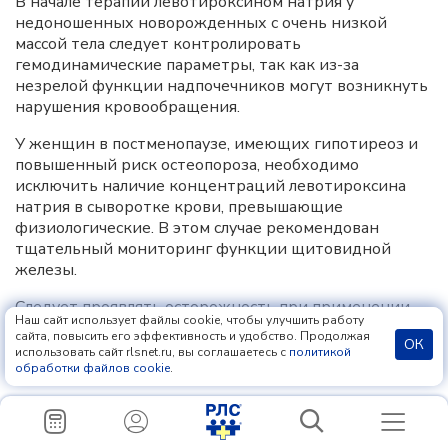
В начале терапии левотироксином натрия у
недоношенных новорожденных с очень низкой
массой тела следует контролировать
гемодинамические параметры, так как из-за
незрелой функции надпочечников могут возникнуть
нарушения кровообращения.
У женщин в постменопаузе, имеющих гипотиреоз и
повышенный риск остеопороза, необходимо
исключить наличие концентраций левотироксина
натрия в сыворотке крови, превышающие
физиологические. В этом случае рекомендован
тщательный мониторинг функции щитовидной
железы.
Следует проявлять осторожность при применении
Наш сайт использует файлы cookie, чтобы улучшить работу
левотироксина натрия пациентам с эпилепсией в
сайта, повысить его эффективность и удобство. Продолжая
ОК
анамнезе, поскольку это увеличивает риск
использовать сайт rlsnet.ru, вы соглашаетесь с
политикой
эпилептических припадков.
обработки файлов cookie
.
Применение левотироксина натрия не
рекомендуется при наличии метаболических