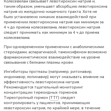
Колесевелам связывает левотироксин натрия и,
таким образом, уменьшает абсорбцию левотироксина
натрия из желудочно-кишечного тракта. Хотя не
было установлено никаких взаимодействий при
применении левотироксина натрия как минимум за
4 ч до приема колесевелама, левотироксин натрия
следует принимать как минимум за 4 ч до приема
колесевелама.
При одновременном применении с анаболическими
стероидами, аспарагиназой, тамоксифеном возможно
фармакокинетическое взаимодействие на уровне
связывания с белками плазмы крови.
Ингибиторы протеазы (например, ритонавир,
индинавир, лопинавир) могут оказывать влияние на
эффективность левотироксина натрия.
Рекомендуется тщательный мониторинг
концентрации тиреоидных гормонов.
Тиреотропный гормон (
ТТГ
) следует
контролировать у пациентов, принимающих
левотироксин натрия, по крайней мере, в течение