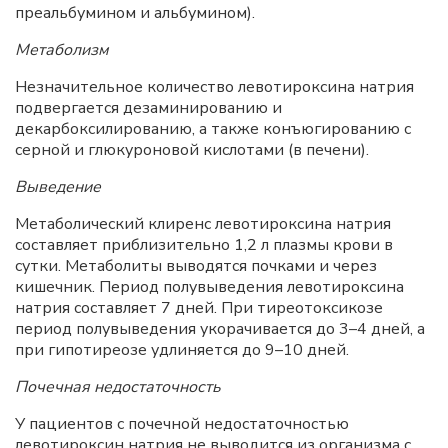
преальбумином и альбумином).
Метаболизм
Незначительное количество левотироксина натрия
подвергается дезаминированию и
декарбоксилированию, а также конъюгированию с
серной и глюкуроновой кислотами (в печени).
Выведение
Метаболический клиренс левотироксина натрия
составляет приблизительно 1,2 л плазмы крови в
сутки. Метаболиты выводятся почками и через
кишечник. Период полувыведения левотироксина
натрия составляет 7 дней. При тиреотоксикозе
период полувыведения укорачивается до 3–4 дней, а
при гипотиреозе удлиняется до 9–10 дней.
Почечная недостаточность
У пациентов с почечной недостаточностью
левотироксин натрия не выводится из организма с