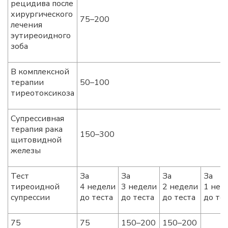
рецидива после
хирургического
75–200
лечения
эутиреоидного
зоба
В комплексной
терапии
50–100
тиреотоксикоза
Супрессивная
терапия рака
150–300
щитовидной
железы
Тест
За
За
За
За
тиреоидной
4 недели
3 недели
2 недели
1 нед
супрессии
до теста
до теста
до теста
до те
75
75
150–200
150–200