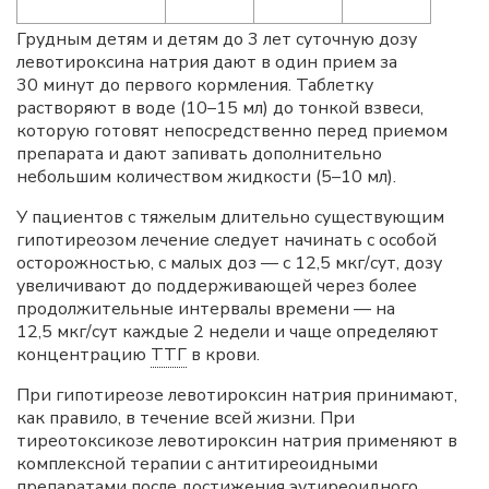
Грудным детям и детям до 3 лет суточную дозу
левотироксина натрия дают в один прием за
30 минут до первого кормления. Таблетку
растворяют в воде (10–15 мл) до тонкой взвеси,
которую готовят непосредственно перед приемом
препарата и дают запивать дополнительно
небольшим количеством жидкости (5–10 мл).
У пациентов с тяжелым длительно существующим
гипотиреозом лечение следует начинать с особой
осторожностью, с малых доз — с 12,5 мкг/сут, дозу
увеличивают до поддерживающей через более
продолжительные интервалы времени — на
12,5 мкг/сут каждые 2 недели и чаще определяют
концентрацию
ТТГ
в крови.
При гипотиреозе левотироксин натрия принимают,
как правило, в течение всей жизни. При
тиреотоксикозе левотироксин натрия применяют в
комплексной терапии с антитиреоидными
препаратами после достижения эутиреоидного