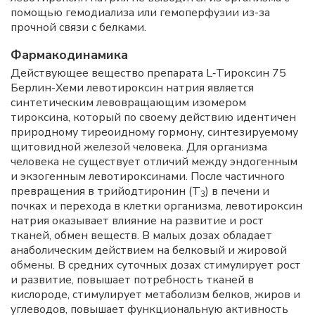
помощью гемодиализа или гемоперфузии из-за
прочной связи с белками.
Фармакодинамика
Действующее вещество препарата L‑Тироксин 75
Берлин-Хеми левотироксин натрия является
синтетическим левовращающим изомером
тироксина, который по своему действию идентичен
природному тиреоидному гормону, синтезируемому
щитовидной железой человека. Для организма
человека не существует отличий между эндогенным
и экзогенным левотироксинами. После частичного
превращения в трийодтиронин (Т
) в печени и
3
почках и перехода в клетки организма, левотироксин
натрия оказывает влияние на развитие и рост
тканей, обмен веществ. В малых дозах обладает
анаболическим действием на белковый и жировой
обмены. В средних суточных дозах стимулирует рост
и развитие, повышает потребность тканей в
кислороде, стимулирует метаболизм белков, жиров и
углеводов, повышает функциональную активность