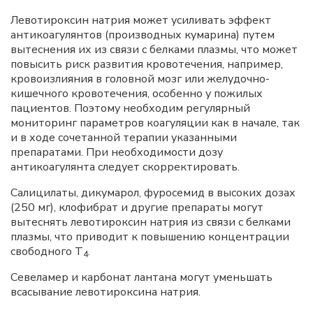
Левотироксин натрия может усиливать эффект
антикоагулянтов (производных кумарина) путем
вытеснения их из связи с белками плазмы, что может
повысить риск развития кровотечения, например,
кровоизлияния в головной мозг или желудочно-
кишечного кровотечения, особенно у пожилых
пациентов. Поэтому необходим регулярный
мониторинг параметров коагуляции как в начале, так
и в ходе сочетанной терапии указанными
препаратами. При необходимости дозу
антикоагулянта следует скорректировать.
Салицилаты, дикумарол, фуросемид в высоких дозах
(250 мг), клофибрат и другие препараты могут
вытеснять левотироксин натрия из связи с белками
плазмы, что приводит к повышению концентрации
свободного Т
.
4
Севеламер и карбонат лантана могут уменьшать
всасывание левотироксина натрия.