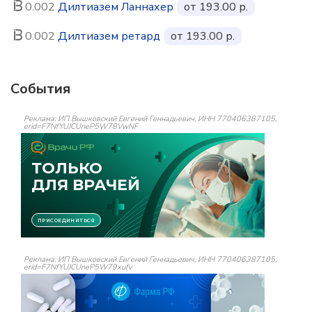
0.002
Дилтиазем Ланнахер
от 193.00 р.
0.002
Дилтиазем ретард
от 193.00 р.
События
Реклама: ИП Вышковский Евгений Геннадьевич, ИНН 770406387105,
erid=F7NfYUJCUneP5W78VwNF
Реклама: ИП Вышковский Евгений Геннадьевич, ИНН 770406387105,
erid=F7NfYUJCUneP5W79xufv