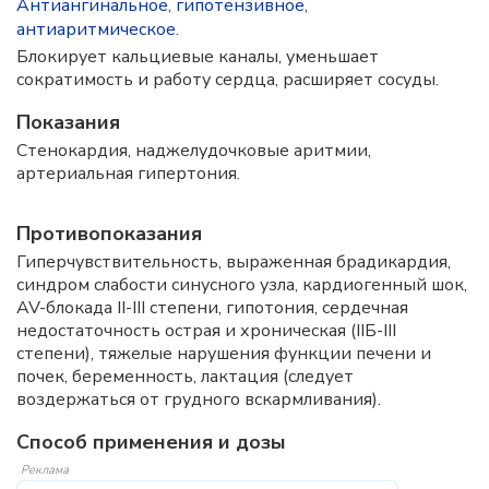
Антиангинальное
,
гипотензивное
,
антиаритмическое
.
Блокирует кальциевые каналы, уменьшает
сократимость и работу сердца, расширяет сосуды.
Показания
Стенокардия, наджелудочковые аритмии,
артериальная гипертония.
Противопоказания
Гиперчувствительность, выраженная брадикардия,
синдром слабости синусного узла, кардиогенный шок,
AV-блокада II-III степени, гипотония, сердечная
недостаточность острая и хроническая (IIБ-III
степени), тяжелые нарушения функции печени и
почек, беременность, лактация (следует
воздержаться от грудного вскармливания).
Способ применения и дозы
Реклама