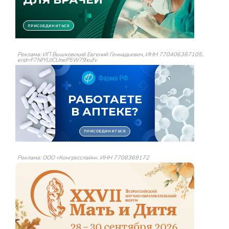
Реклама: ИП Вышковский Евгений Геннадьевич, ИНН 770406387105,
erid=F7NfYUJCUneP5W79xufv
Реклама: ООО «Конгресслайн», ИНН 7708369172