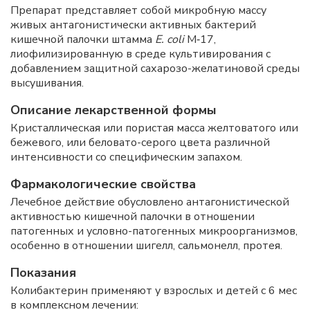
Препарат представляет собой микробную массу
живых антагонистически активных бактерий
кишечной палочки штамма
E. coli
М‑17,
лиофилизированную в среде культивирования с
добавлением защитной сахарозо-желатиновой среды
высушивания.
Описание лекарственной формы
Кристаллическая или пористая масса желтоватого или
бежевого, или беловато-серого цвета различной
интенсивности со специфическим запахом.
Фармакологические свойства
Лечебное действие обусловлено антагонистической
активностью кишечной палочки в отношении
патогенных и условно-патогенных микроорганизмов,
особенно в отношении шигелл, сальмонелл, протея.
Показания
Колибактерин применяют у взрослых и детей с 6 мес
в комплексном лечении: