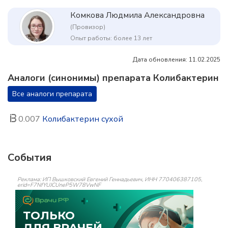
Комкова Людмила Александровна
(Провизор)
Опыт работы: более 13 лет
Дата обновления: 11.02.2025
Аналоги (синонимы) препарата Колибактерин
Все аналоги препарата
0.007
Колибактерин сухой
События
Реклама: ИП Вышковский Евгений Геннадьевич, ИНН 770406387105,
erid=F7NfYUJCUneP5W78VwNF