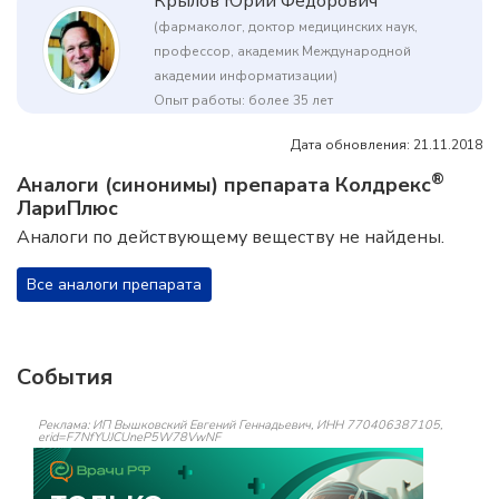
Крылов Юрий Федорович
(фармаколог, доктор медицинских наук,
профессор, академик Международной
академии информатизации)
Опыт работы: более 35 лет
Дата обновления: 21.11.2018
®
Аналоги (синонимы) препарата Колдрекс
ЛариПлюс
Аналоги по действующему веществу не найдены.
Все аналоги препарата
События
Реклама: ИП Вышковский Евгений Геннадьевич, ИНН 770406387105,
erid=F7NfYUJCUneP5W78VwNF