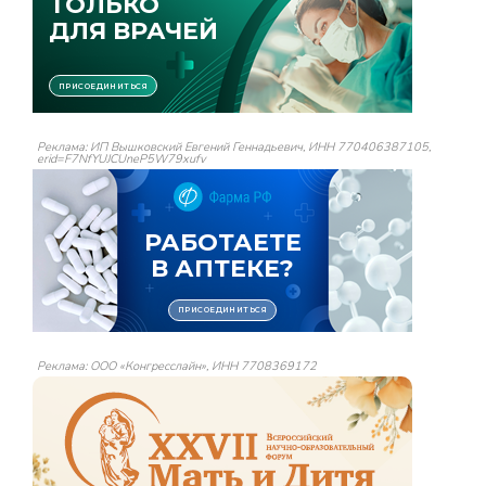
Реклама: ИП Вышковский Евгений Геннадьевич, ИНН 770406387105,
erid=F7NfYUJCUneP5W79xufv
Реклама: ООО «Конгресслайн», ИНН 7708369172