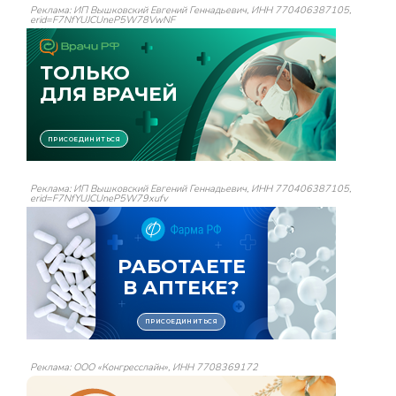
Реклама: ИП Вышковский Евгений Геннадьевич, ИНН 770406387105,
erid=F7NfYUJCUneP5W78VwNF
Реклама: ИП Вышковский Евгений Геннадьевич, ИНН 770406387105,
erid=F7NfYUJCUneP5W79xufv
Реклама: ООО «Конгресслайн», ИНН 7708369172