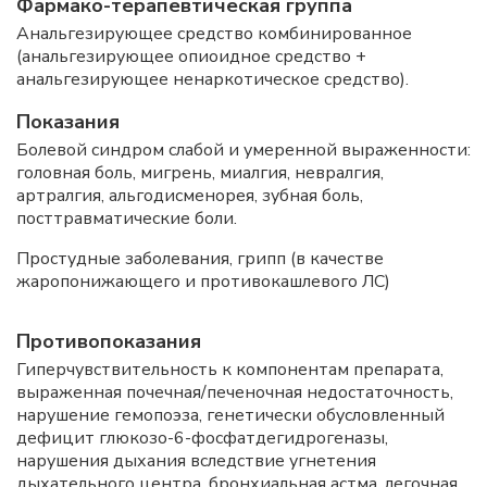
Фармако-терапевтическая группа
Анальгезирующее средство комбинированное
(анальгезирующее опиоидное средство +
анальгезирующее ненаркотическое средство).
Показания
Болевой синдром слабой и умеренной выраженности:
головная боль, мигрень, миалгия, невралгия,
артралгия, альгодисменорея, зубная боль,
посттравматические боли.
Простудные заболевания, грипп (в качестве
жаропонижающего и противокашлевого ЛС)
Противопоказания
Гиперчувствительность к компонентам препарата,
выраженная почечная/печеночная недостаточность,
нарушение гемопоэза, генетически обусловленный
дефицит глюкозо-6-фосфатдегидрогеназы,
нарушения дыхания вследствие угнетения
дыхательного центра, бронхиальная астма, легочная