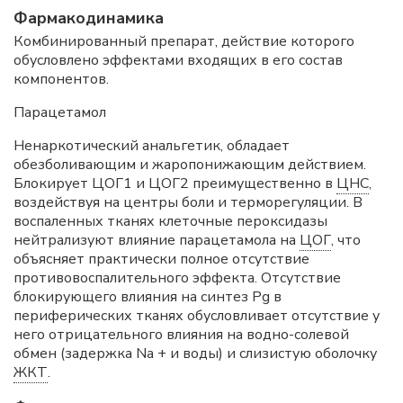
Фармакодинамика
Комбинированный препарат, действие которого
обусловлено эффектами входящих в его состав
компонентов.
Парацетамол
Ненаркотический анальгетик, обладает
обезболивающим и жаропонижающим действием.
Блокирует ЦОГ1 и ЦОГ2 преимущественно в
ЦНС
,
воздействуя на центры боли и терморегуляции. В
воспаленных тканях клеточные пероксидазы
нейтрализуют влияние парацетамола на
ЦОГ
, что
объясняет практически полное отсутствие
противовоспалительного эффекта. Отсутствие
блокирующего влияния на синтез Pg в
периферических тканях обусловливает отсутствие у
него отрицательного влияния на водно-солевой
обмен (задержка Na + и воды) и слизистую оболочку
ЖКТ
.