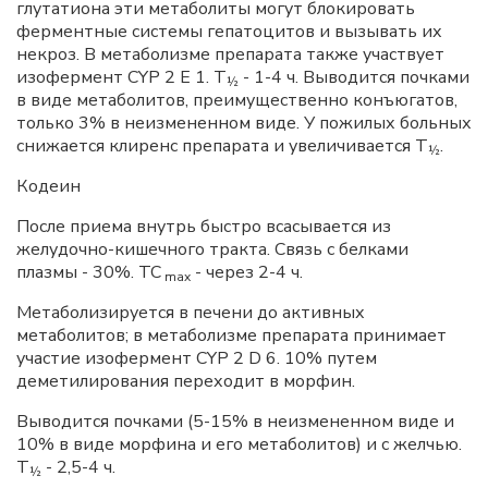
глутатиона эти метаболиты могут блокировать
ферментные системы гепатоцитов и вызывать их
некроз. В метаболизме препарата также участвует
изофермент CYP 2 E 1. Т
- 1-4 ч. Выводится почками
½
в виде метаболитов, преимущественно конъюгатов,
только 3% в неизмененном виде. У пожилых больных
снижается клиренс препарата и увеличивается Т
.
½
Кодеин
После приема внутрь быстро всасывается из
желудочно-кишечного тракта. Связь с белками
плазмы - 30%. ТС
- через 2-4 ч.
max
Метаболизируется в печени до активных
метаболитов; в метаболизме препарата принимает
участие изофермент CYP 2 D 6. 10% путем
деметилирования переходит в морфин.
Выводится почками (5-15% в неизмененном виде и
10% в виде морфина и его метаболитов) и с желчью.
Т
- 2,5-4 ч.
½