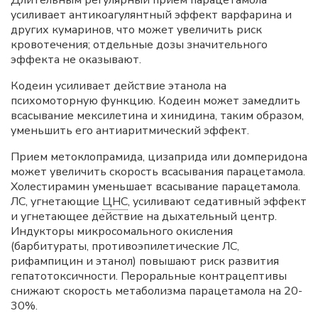
Длительным регулярный приём парацетамола
усиливает антикоагулянтный эффект варфарина и
других кумаринов, что может увеличить риск
кровотечения; отдельные дозы значительного
эффекта не оказывают.
Кодеин усиливает действие этанола на
психомоторную функцию. Кодеин может замедлить
всасывание мексилетина и хинидина, таким образом,
уменьшить его антиаритмический эффект.
Прием метоклопрамида, цизаприда или домперидона
может увеличить скорость всасывания парацетамола.
Холестирамин уменьшает всасывание парацетамола.
ЛС, угнетающие
ЦНС
, усиливают седативный эффект
и угнетающее действие на дыхательный центр.
Индукторы микросомального окисления
(барбитураты, противоэпилетические ЛС,
рифампицин и этанол) повышают риск развития
гепатотоксичности. Пероральные контрацептивы
снижают скорость метаболизма парацетамола на 20-
30%.