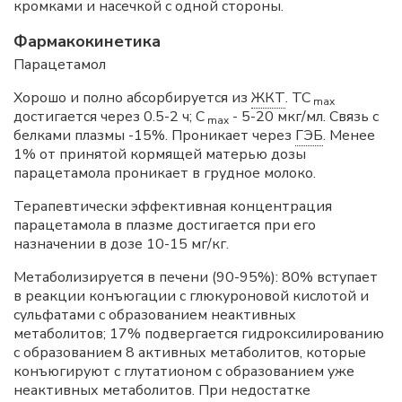
кромками и насечкой с одной стороны.
Фармакокинетика
Парацетамол
Хорошо и полно абсорбируется из
ЖКТ
. ТС
max
достигается через 0.5-2 ч; С
- 5-20 мкг/мл. Связь с
max
белками плазмы -15%. Проникает через
ГЭБ
. Менее
1% от принятой кормящей матерью дозы
парацетамола проникает в грудное молоко.
Терапевтически эффективная концентрация
парацетамола в плазме достигается при его
назначении в дозе 10-15 мг/кг.
Метаболизируется в печени (90-95%): 80% вступает
в реакции конъюгации с глюкуроновой кислотой и
сульфатами с образованием неактивных
метаболитов; 17% подвергается гидроксилированию
с образованием 8 активных метаболитов, которые
конъюгируют с глутатионом с образованием уже
неактивных метаболитов. При недостатке