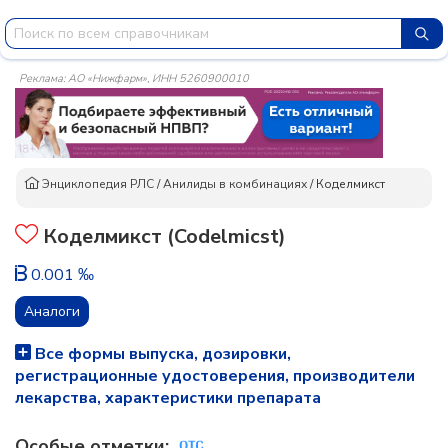
Реклама: АО «Нижфарм», ИНН 5260900010
Энциклопедия РЛС
/
Анилиды в комбинациях
/
Коделмикст
Коделмикст (Codelmicst)
0.001 ‰
Аналоги
Все формы выпуска, дозировки,
регистрационные удостоверения, производители
лекарства, характеристики препарата
Особые отметки: