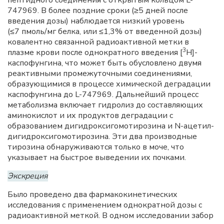
747969. В более поздние сроки (≥5 дней после
введения дозы) наблюдается низкий уровень
(≤7 пмоль/мг белка, или ≤1,3% от введенной дозы)
ковалентно связанной радиоактивной метки в
3
плазме крови после однократного введения [
H]-
каспофунгина, что может быть обусловлено двумя
реактивными промежуточными соединениями,
образующимися в процессе химической деградации
каспофунгина до L-747969. Дальнейший процесс
метаболизма включает гидролиз до составляющих
аминокислот и их продуктов деградации с
образованием дигидроксигомотирозина и N-ацетил-
дигидроксигомотирозина. Эти два производные
тирозина обнаруживаются только в моче, что
указывает на быстрое выведении их почками.
Экскреция
Было проведено два фармакокинетических
исследования с применением однократной дозы с
радиоактивной меткой. В одном исследовании забор