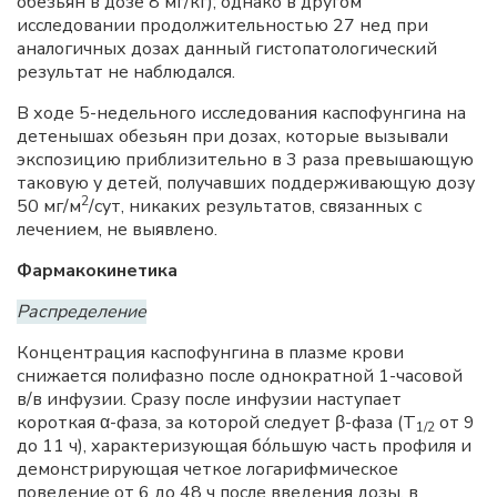
обезьян в дозе 8 мг/кг); однако в другом
исследовании продолжительностью 27 нед при
аналогичных дозах данный гистопатологический
результат не наблюдался.
В ходе 5-недельного исследования каспофунгина на
детенышах обезьян при дозах, которые вызывали
экспозицию приблизительно в 3 раза превышающую
таковую у детей, получавших поддерживающую дозу
2
50 мг/м
/сут, никаких результатов, связанных с
лечением, не выявлено.
Фармакокинетика
Распределение
Концентрация каспофунгина в плазме крови
снижается полифазно после однократной 1-часовой
в/в инфузии. Сразу после инфузии наступает
короткая α-фаза, за которой следует β-фаза (T
от 9
1/2
до 11 ч), характеризующая бóльшую часть профиля и
демонстрирующая четкое логарифмическое
поведение от 6 до 48 ч после введения дозы, в