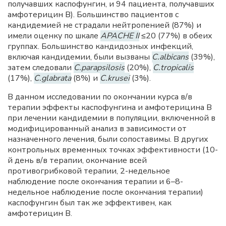
получавших каспофунгин, и 94 пациента, получавших
амфотерицин В). Большинство пациентов с
кандидемией не страдали нейтропенией (87%) и
имели оценку по шкале
APACHE II
≤20 (77%) в обеих
группах. Большинство кандидозных инфекций,
включая кандидемии, были вызваны
C.albicans
(39%),
затем следовали
C.parapsilosis
(20%),
C.tropicalis
(17%),
C.glabrata
(8%) и
C.krusei
(3%).
В данном исследовании по окончании курса в/в
терапии эффекты каспофунгина и амфотерицина B
при лечении кандидемии в популяции, включенной в
модифицированный анализ в зависимости от
назначенного лечения, были сопоставимы. В других
контрольных временных точках эффективности (10-
й день в/в терапии, окончание всей
противогрибковой терапии, 2-недельное
наблюдение после окончания терапии и 6–8-
недельное наблюдение после окончания терапии)
каспофунгин был так же эффективен, как
амфотерицин B.