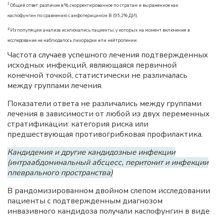
3
Общий ответ: различие в %, скорректированное по стратам и выраженное как
каспофунгин по сравнению с амфотерицином B (95,2% ДИ).
4
Из популяции анализа исключались пациенты, у которых на момент включения в
исследование не наблюдалось лихорадки или нейтропении.
Частота случаев успешного лечения подтвержденных
исходных инфекций, являющаяся первичной
конечной точкой, статистически не различалась
между группами лечения.
Показатели ответа не различались между группами
лечения в зависимости от любой из двух переменных
стратификации: категория риска или
предшествующая противогрибковая профилактика.
Кандидемия и другие кандидозные инфекции
(интраабдоминальный абсцесс, перитонит и инфекции
плеврального пространства)
В рандомизированном двойном слепом исследовании
пациенты с подтвержденным диагнозом
инвазивного кандидоза получали каспофунгин в виде