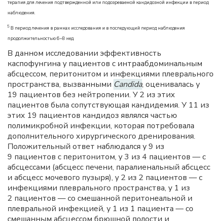
терапия для лечения подтвержденной или подозреваемой кандидозной инфекции в период
наблюдения.
5
В период лечения в рамках исследования и в последующий период наблюдения
продолжительностью 6–8 нед.
В данном исследовании эффективность
каспофунгина у пациентов с интраабдоминальным
абсцессом, перитонитом и инфекциями плеврального
пространства, вызванными
Candida
, оценивалась у
19 пациентов без нейтропении. У 2 из этих
пациентов была сопутствующая кандидемия. У 11 из
этих 19 пациентов кандидоз являлся частью
полимикробной инфекции, которая потребовала
дополнительного хирургического дренирования.
Положительный ответ наблюдался у 9 из
9 пациентов с перитонитом, у 3 из 4 пациентов — с
абсцессами (абсцесс печени, паралиенальный абсцесс
и абсцесс мочевого пузыря), у 2 из 2 пациентов — с
инфекциями плеврального пространства, у 1 из
2 пациентов — со смешанной перитонеальной и
плевральной инфекцией, у 1 из 1 пациента — со
смешанным абсцессом брюшной полости и