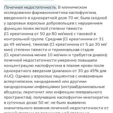
Почечная недостаточность.
В клиническом
исследовании фармакокинетика каспофунгина,
введенного в однократной дозе 70 мг, была сходной
у здоровых взрослых добровольцев с нарушением
функции почек легкой степени тяжести
(Cl креатинина от 50 до 80 мл/мин) с таковой в
контрольной группе. Средняя (Cl креатинина от 31
до 49 мл/мин), тяжелая (Cl креатинина от 5 до 30 мл/
мин) степени тяжести и терминальная стадия
(Cl креатинина менее 10 мл/мин и требуется диализ)
почечной недостаточности умеренно повышали
концентрацию каспофунгина в плазме крови после
однократного введения (диапазон от 30 до 49% для
AUC). Однако у взрослых пациентов с инвазивным
аспергиллезом, кандидемией или другими
кандидозными инфекциями (интраабдоминальные
абсцессы, перитонит или инфекции плеврального
пространства), получавших каспофунгин многократно
в суточных дозах 50 мг, не было выявлено
значительного влияния почечной недостаточности от