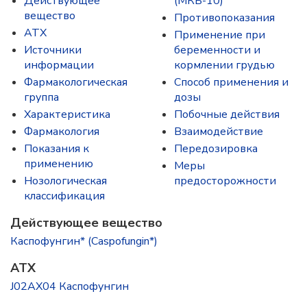
Действующее
(МКБ-10)
вещество
Противопоказания
ATX
Применение при
Источники
беременности и
информации
кормлении грудью
Фармакологическая
Способ применения и
группа
дозы
Характеристика
Побочные действия
Фармакология
Взаимодействие
Показания к
Передозировка
применению
Меры
Нозологическая
предосторожности
классификация
Действующее вещество
Каспофунгин* (Caspofungin*)
ATX
J02AX04 Каспофунгин