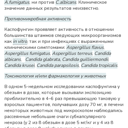
A.fumigatus
, ни против
C.albicans
. Клиническое
значение данных результатов неизвестно.
Противомикробная активность
Каспофунгин проявляет активность в отношении
большинства штаммов следующих микроорганизмов
как
in vitro
, так и при инфекциях с выраженными
клиническими симптомами:
Aspergillus flavus
,
Aspergillus fumigatus
,
Aspergillus terreus
,
Candida
albicans
,
Candida glabrata, Candida guilliermondii
,
Candida krusei
,
Candida parapsilosis
,
Candida tropicalis
.
Токсикология и/или фармакология у животных
В одном 5-недельном исследовании каспофунгина у
обезьян в дозах, которые вызывали экспозицию
приблизительно в 4–6 раз превышающую таковую у
взрослых пациентов, получавших дозу 70 мг, в печени
некоторых животных под микроскопом наблюдались
рассеянные небольшие очаги субкапсулярного
некроза (у 2 из 8 обезьян в дозе 5 мг/кг и у 4 из 8