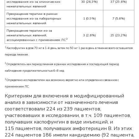
исследования из-за клинических
30 (26,3%)
37 (29,6%)
нежелательных явлений
Прекращение терапии в рамках
исследования из-за лабораторных
1 (0,9%)
7 (5,6%)
нежелательных явлений
Прекращение терапии из-за
нежелательных явлений,
3 (2,6%)
29 (23,2%)
3
ассоциированных с применением ЛС
1
Каспофунгин в дозе 70 мг в 1-й день, затем по 50 мг 1 раз в день в течение всего оставшегося
периода лечения.
2
Определялось как период лечения в рамках исследования и последующий период
наблюдения продолжительностью 6–8 нед.
3
Определено исследователем как возможно, вероятно или определенно связанное с
применением ЛС.
Критериям для включения в модифицированный
анализ в зависимости от назначенного лечения
соответствовали 224 из 239 пациентов,
участвовавших в исследовании, в т.ч. 109 пациентов,
получавших каспофунгин в виде инъекций, и
115 пациентов, получавших амфотерицин B. Из этих
224 пациентов 186 имели кандидемию (92 пациента,