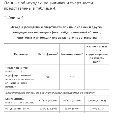
Данные об исходах, рецидивах и смертности
представлены в таблице 4.
Таблица 4
Исходы, рецидивы и смертность при кандидемии и других
кандидозных инфекциях (интраабдоминальный абсцесс,
перитонит и инфекции плеврального пространства)
2
Различие
в %
после
1
Параметр
Каспофунгин
Амфотерицин B
корректировки
по стратам
3
(ДИ)
Число пациентов,
включенных в
модифицированный
109
115
−
анализ в зависимости
от назначенного
лечения
Благоприятные исходы по окончании курса исследуемой в/в терапии
Все пациенты,
81/109 (74,3%)
78/115 (67,8%)
7,5 (−5,4; 20,3)
включенные в анализ
Кандидемия, в т.ч.
67/92 (72,8%)
63/94 (67%)
7 (−7; 21,1)