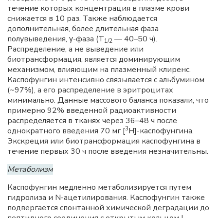
течение которых концентрация в плазме крови
снижается в 10 раз. Также наблюдается
дополнительная, более длительная фаза
полувыведения, γ-фаза (T
— 40–50 ч).
1/2
Распределение, а не выведение или
биотрансформация, является доминирующим
механизмом, влияющим на плазменный клиренс.
Каспофунгин интенсивно связывается с альбумином
(~97%), а его распределение в эритроцитах
минимально. Данные массового баланса показали, что
примерно 92% введенной радиоактивности
распределяется в тканях через 36–48 ч после
3
однократного введения 70 мг [
H]-каспофунгина.
Экскреция или биотрансформация каспофунгина в
течение первых 30 ч после введения незначительны.
Метаболизм
Каспофунгин медленно метаболизируется путем
гидролиза и N-ацетилирования. Каспофунгин также
подвергается спонтанной химической деградации до
пептидного соединения с открытым кольцом L-