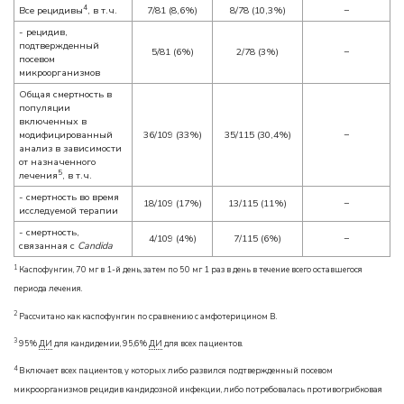
4
Все рецидивы
, в т.ч.
7/81 (8,6%)
8/78 (10,3%)
−
- рецидив,
подтвержденный
5/81 (6%)
2/78 (3%)
−
посевом
микроорганизмов
Общая смертность в
популяции
включенных в
модифицированный
36/109 (33%)
35/115 (30,4%)
−
анализ в зависимости
от назначенного
5
лечения
, в т.ч.
- смертность во время
18/109 (17%)
13/115 (11%)
−
исследуемой терапии
- смертность,
4/109 (4%)
7/115 (6%)
−
связанная с
Candida
1
Каспофунгин, 70 мг в 1-й день, затем по 50 мг 1 раз в день в течение всего оставшегося
периода лечения.
2
Рассчитано как каспофунгин по сравнению с амфотерицином В.
3
95%
ДИ
для кандидемии, 95,6%
ДИ
для всех пациентов.
4
Включает всех пациентов, у которых либо развился подтвержденный посевом
микроорганизмов рецидив кандидозной инфекции, либо потребовалась противогрибковая