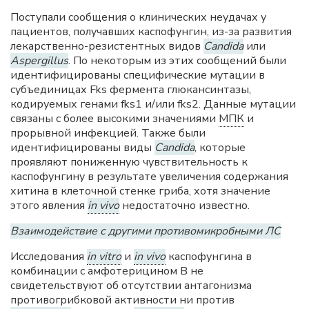
Поступали сообщения о клинических неудачах у
пациентов, получавших каспофунгин, из-за развития
лекарственно-резистентных видов
Candida
или
Aspergillus
. По некоторым из этих сообщений были
идентифицированы специфические мутации в
субъединицах Fks фермента глюкансинтазы,
кодируемых генами fks1 и/или fks2. Данные мутации
связаны с более высокими значениями
МПК
и
прорывной инфекцией. Также были
идентифицированы виды
Candida
, которые
проявляют пониженную чувствительность к
каспофунгину в результате увеличения содержания
хитина в клеточной стенке гриба, хотя значение
этого явления
in vivo
недостаточно известно.
Взаимодействие с другими противомикробными ЛС
Исследования
in vitro
и
in vivo
каспофунгина в
комбинации с амфотерицином B не
свидетельствуют об отсутствии антагонизма
противогрибковой активности ни против