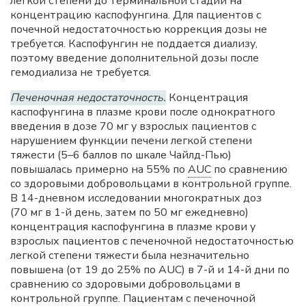
легкой степени до терминальной стадии на
концентрацию каспофунгина. Для пациентов с
почечной недостаточностью коррекция дозы не
требуется. Каспофунгин не поддается диализу,
поэтому введение дополнительной дозы после
гемодиализа не требуется.
Печеночная недостаточность.
Концентрация
каспофунгина в плазме крови после однократного
введения в дозе 70 мг у взрослых пациентов с
нарушением функции печени легкой степени
тяжести (5–6 баллов по шкале Чайлд-Пью)
повышалась примерно на 55% по
AUC
по сравнению
со здоровыми добровольцами в контрольной группе.
В 14-дневном исследовании многократных доз
(70 мг в 1-й день, затем по 50 мг ежедневно)
концентрация каспофунгина в плазме крови у
взрослых пациентов с печеночной недостаточностью
легкой степени тяжести была незначительно
повышена (от 19 до 25% по AUC) в 7-й и 14-й дни по
сравнению со здоровыми добровольцами в
контрольной группе. Пациентам с печеночной