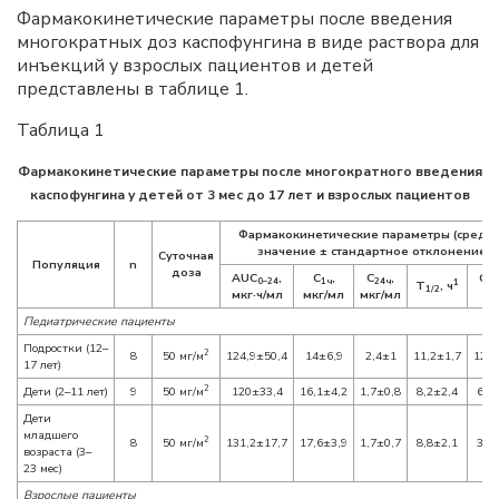
Фармакокинетические параметры после введения
многократных доз каспофунгина в виде раствора для
инъекций у взрослых пациентов и детей
представлены в таблице 1.
Таблица 1
Фармакокинетические параметры после многократного введения
каспофунгина у детей от 3 мес до 17 лет и взрослых пациентов
Фармакокинетические параметры (средн
значение ± стандартное отклонение)
Суточная
Популяция
n
доза
AUC
,
C
,
C
,
Cl,
0–24
1ч
24ч
1
T
, ч
1/2
мкг·ч/мл
мкг/мл
мкг/мл
м
Педиатрические пациенты
Подростки (12–
2
8
50 мг/м
124,9±50,4
14±6,9
2,4±1
11,2±1,7
12,6
17 лет)
2
Дети (2–11 лет)
9
50 мг/м
120±33,4
16,1±4,2
1,7±0,8
8,2±2,4
6,4
Дети
младшего
2
8
50 мг/м
131,2±17,7
17,6±3,9
1,7±0,7
8,8±2,1
3,2
возраста (3–
23 мес)
Взрослые пациенты