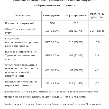
Положительный ответ у пациентов с персистирующей
фебрильной нейтропенией
Различие,
1
2
Показатель
Каспофунгин
Амфотерицин B
3
(ДИ)
, %
4
Количество пациентов
556
539
−
Общий положительный
190 (33,9%)
181 (33,7%)
0,2 (−5,6; 6)
ответ
Отсутствие
подтвержденного прорыва
527 (94,8%)
515 (95,5%)
−0,8
грибковой инфекции
Выживаемость в течение
7 дней после окончания
515 (92,6%)
481 (82,9%)
3,4
лечения
Отсутствие прекращения
приема из-за токсичности
499 (89,7%)
461 (85,5%)
4,2
или недостаточной
эффективности
Разрешение лихорадки в
229 (41,2%)
223 (41,4%)
−0,2
период нейтропении
1
Каспофунгин, 70 мг в 1-й день, затем по 50 мг 1 раз в день в течение всего оставшегося
периода лечения (суточная доза была увеличена до 70 мг для 73 пациентов).
2
Амфотерицин B, 3 мг/кг/сут (суточная доза была увеличена до 5 мг/кг для 74 пациентов).