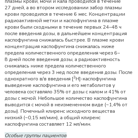
плазмы крови, мочи и кала проводился в течение
27 дней, а во втором исследовании забор плазмы
крови проводился в течение 6 мес. Концентрации
радиоактивной метки и каспофунгина в плазме
крови были сходными в течение первых 24–48 ч
после введения дозы, в дальнейшем концентрация
каспофунгина снижалась быстрее. В плазме крови
концентрация каспофунгина снижалась ниже
предела количественного определения через 6–
8 дней после введения дозы, а радиоактивность
снижалась ниже предела количественного
определения через 3 нед после введения дозы. После
3
однократного в/в введения [
H]-каспофунгина
выведение каспофунгина и его метаболитов у
человека составляло 35% от дозы с калом и 41% от
дозы с мочой. Небольшое количество каспофунгина
выводится с мочой в неизмененном виде (~1,4% от
дозы). Почечный клиренс исходного вещества
низкий (~0,15 мл/мин), а общий клиренс
каспофунгина составляет 12 мл/мин.
Особые группы пациентов