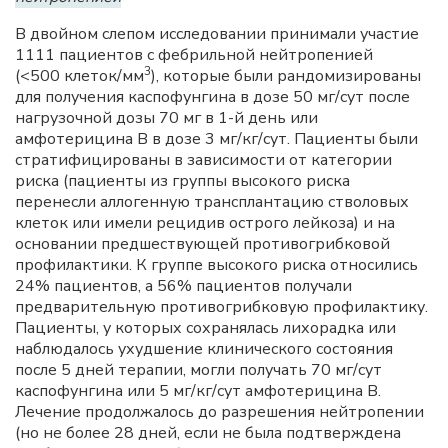
В двойном слепом исследовании принимали участие
1111 пациентов с фебрильной нейтропенией
3
(<500 клеток/мм
), которые были рандомизированы
для получения каспофунгина в дозе 50 мг/сут после
нагрузочной дозы 70 мг в 1-й день или
амфотерицина B в дозе 3 мг/кг/сут. Пациенты были
стратифицированы в зависимости от категории
риска (пациенты из группы высокого риска
перенесли аллогенную трансплантацию стволовых
клеток или имели рецидив острого лейкоза) и на
основании предшествующей противогрибковой
профилактики. К группе высокого риска относились
24% пациентов, а 56% пациентов получали
предварительную противогрибковую профилактику.
Пациенты, у которых сохранялась лихорадка или
наблюдалось ухудшение клинического состояния
после 5 дней терапии, могли получать 70 мг/сут
каспофунгина или 5 мг/кг/сут амфотерицина B.
Лечение продолжалось до разрешения нейтропении
(но не более 28 дней, если не была подтверждена