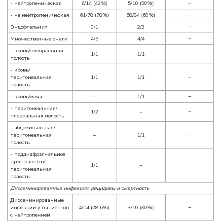
- нейтропеническая
6/14 (43%)
5/10 (50%)
−
- не нейтропеническая
61/78 (78%)
58/84 (69%)
−
Эндофтальмит
0/1
2/3
−
Множественные очаги
4/5
4/4
−
- кровь/плевральная
1/1
1/1
−
полость
- кровь/
перитонеальная
1/1
1/1
−
полость
- кровь/моча
–
1/1
−
- перитонеальная/
1/2
–
−
плевральная полость
- абдоминальная/
перитонеальная
–
1/1
−
полость
- поддиафрагмальное
пространство/
1/1
–
−
перитонеальная
полость
Диссеминированные инфекции, рецидивы и смертность
Диссеминированные
инфекции у пациентов
4/14 (28,6%)
3/10 (30%)
−
с нейтропенией