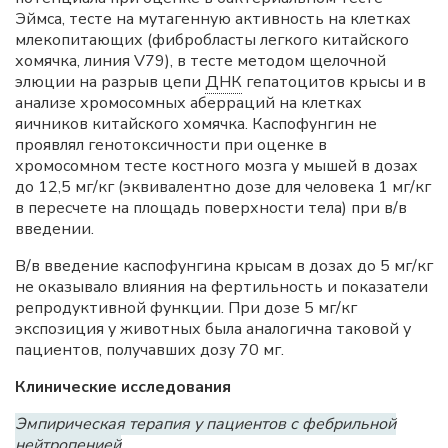
Эймса, тесте на мутагенную активность на клетках
млекопитающих (фибробласты легкого китайского
хомячка, линия V79), в тесте методом щелочной
элюции на разрыв цепи
ДНК
гепатоцитов крысы и в
анализе хромосомных аберраций на клетках
яичников китайского хомячка. Каспофунгин не
проявлял генотоксичности при оценке в
хромосомном тесте костного мозга у мышей в дозах
до 12,5 мг/кг (эквивалентно дозе для человека 1 мг/кг
в пересчете на площадь поверхности тела) при в/в
введении.
В/в введение каспофунгина крысам в дозах до 5 мг/кг
не оказывало влияния на фертильность и показатели
репродуктивной функции. При дозе 5 мг/кг
экспозиция у животных была аналогична таковой у
пациентов, получавших дозу 70 мг.
Клинические исследования
Эмпирическая терапия у пациентов с фебрильной
нейтропенией