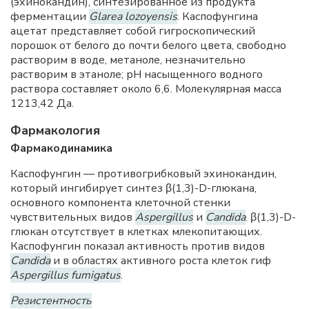
(эхинокандин), синтезированное из продукта
ферментации
Glarea lozoyensis
. Каспофунгина
ацетат представляет собой гигроскопический
порошок от белого до почти белого цвета, свободно
растворим в воде, метаноле, незначительно
растворим в этаноле; рН насыщенного водного
раствора составляет около 6,6. Молекулярная масса
1213,42 Да.
Фармакология
Фармакодинамика
Каспофунгин — противогрибковый эхинокандин,
который ингибирует синтез β(1,3)-D-глюкана,
основного компонента клеточной стенки
чувствительных видов
Aspergillus
и
Candida
. β(1,3)-D-
глюкан отсутствует в клетках млекопитающих.
Каспофунгин показал активность против видов
Candida
и в областях активного роста клеток гиф
Aspergillus fumigatus
.
Резистентность