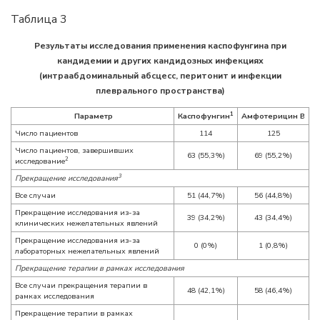
Таблица 3
Результаты исследования применения каспофунгина при
кандидемии и других кандидозных инфекциях
(интраабдоминальный абсцесс, перитонит и инфекции
плеврального пространства)
1
Параметр
Каспофунгин
Амфотерицин B
Число пациентов
114
125
Число пациентов, завершивших
63 (55,3%)
69 (55,2%)
2
исследование
3
Прекращение исследования
Все случаи
51 (44,7%)
56 (44,8%)
Прекращение исследования из-за
39 (34,2%)
43 (34,4%)
клинических нежелательных явлений
Прекращение исследования из-за
0 (0%)
1 (0,8%)
лабораторных нежелательных явлений
Прекращение терапии в рамках исследования
Все случаи прекращения терапии в
48 (42,1%)
58 (46,4%)
рамках исследования
Прекращение терапии в рамках