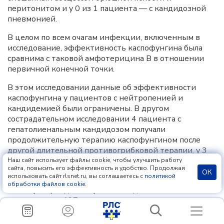
перитонитом и у 0 из 1 пациента — с кандидозной
пневмонией.
В целом по всем очагам инфекции, включенным в
исследование, эффективность каспофунгина была
сравнима с таковой амфотерицина B в отношении
первичной конечной точки.
В этом исследовании данные об эффективности
каспофунгина у пациентов с нейтропенией и
кандидемией были ограничены. В другом
сострадательном исследовании 4 пациента с
гепатолиенальным кандидозом получали
продолжительную терапию каспофунгином после
другой длительной противогрибковой терапии, у 3
из этих пациентов наблюдался положительный
Наш сайт использует файлы cookie, чтобы улучшить работу
сайта, повысить его эффективность и удобство. Продолжая
ответ.
ОК
использовать сайт rlsnet.ru, вы соглашаетесь с
политикой
обработки файлов cookie
.
Во втором рандомизированном двойном слепом
исследовании 197 пациентов с подтвержденным
инвазивным кандидозом получали каспофунгин в
дозе 50 мг/сут (после нагрузочной дозы 70 мг в 1-