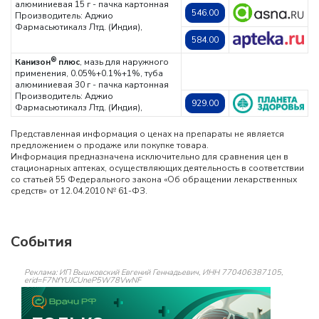
алюминиевая 15 г - пачка картонная
546.00
Производитель: Аджио
Фармасьютикалз Лтд. (Индия),
584.00
®
Канизон
плюс
, мазь для наружного
применения, 0.05%+0.1%+1%, туба
алюминиевая 30 г - пачка картонная
Производитель: Аджио
929.00
Фармасьютикалз Лтд. (Индия),
Представленная информация о ценах на препараты не является
предложением о продаже или покупке товара.
Информация предназначена исключительно для сравнения цен в
стационарных аптеках, осуществляющих деятельность в соответствии
со статьей 55 Федерального закона «Об обращении лекарственных
средств» от 12.04.2010 № 61-ФЗ.
События
Реклама: ИП Вышковский Евгений Геннадьевич, ИНН 770406387105,
erid=F7NfYUJCUneP5W78VwNF