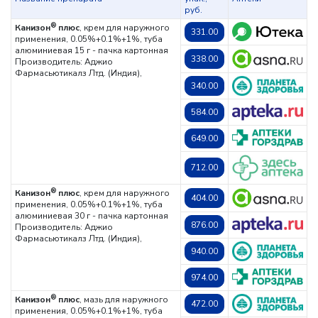
руб.
®
Канизон
плюс
, крем для наружного
331.00
применения, 0.05%+0.1%+1%, туба
алюминиевая 15 г - пачка картонная
338.00
Производитель: Аджио
Фармасьютикалз Лтд. (Индия),
340.00
584.00
649.00
712.00
®
Канизон
плюс
, крем для наружного
404.00
применения, 0.05%+0.1%+1%, туба
алюминиевая 30 г - пачка картонная
876.00
Производитель: Аджио
Фармасьютикалз Лтд. (Индия),
940.00
974.00
®
Канизон
плюс
, мазь для наружного
472.00
применения, 0.05%+0.1%+1%, туба