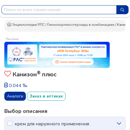
Энциклопедия РЛС
/
Глюкокортикостероиды в комбинациях
/
Канизо
Реклама
®
Канизон
плюс
0.044 ‰
Аналоги
Заказ в аптеках
Выбор описания
крем для наружного применения