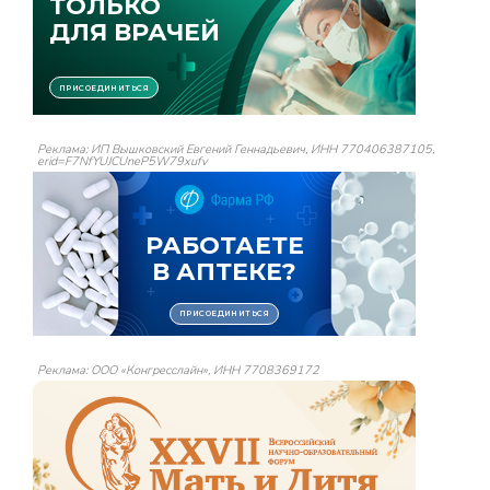
Реклама: ИП Вышковский Евгений Геннадьевич, ИНН 770406387105,
erid=F7NfYUJCUneP5W79xufv
Реклама: ООО «Конгресслайн», ИНН 7708369172