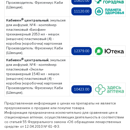
10810.00
Производитель: Фрезениус Каби
(Швеция),
11120.00
®
Кабивен
центральный
, эмульсия
для инфузий, №4 - контейнер
пластиковый «Биофин»
трехкамерный 2053 мл - мешок
(мешочек) пластиковый (4) -
коробка (коробочка) картонная
Производитель: Фрезениус Каби
12379.00
(Швеция),
®
Кабивен
центральный
, эмульсия
для инфузий, №4 - контейнер
пластиковый «Эксель»
трехкамерный 1540 мл - мешок
(мешочек) пластиковый (4) -
коробка (коробочка) картонная
Производитель: Фрезениус Каби
10423.00
(Швеция),
Представленная информация о ценах на препараты не является
предложением о продаже или покупке товара.
Информация предназначена исключительно для сравнения цен в
стационарных аптеках, осуществляющих деятельность в соответствии
со статьей 55 Федерального закона «Об обращении лекарственных
средств» от 12.04.2010 № 61-ФЗ.