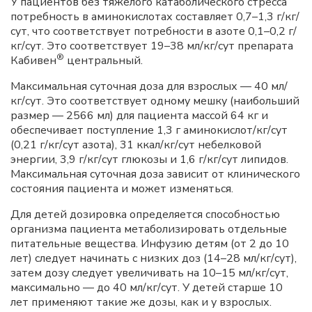
У пациентов без тяжелого катаболического стресса
потребность в аминокислотах составляет 0,7–1,3 г/кг/
сут, что соответствует потребности в азоте 0,1–0,2 г/
кг/сут. Это соответствует 19–38 мл/кг/сут препарата
®
Кабивен
центральный.
Максимальная суточная доза для взрослых — 40 мл/
кг/сут. Это соответствует одному мешку (наибольший
размер — 2566 мл) для пациента массой 64 кг и
обеспечивает поступление 1,3 г аминокислот/кг/сут
(0,21 г/кг/сут азота), 31 ккал/кг/сут небелковой
энергии, 3,9 г/кг/сут глюкозы и 1,6 г/кг/сут липидов.
Максимальная суточная доза зависит от клинического
состояния пациента и может изменяться.
Для детей дозировка определяется способностью
организма пациента метаболизировать отдельные
питательные вещества. Инфузию детям (от 2 до 10
лет) следует начинать с низких доз (14–28 мл/кг/сут),
затем дозу следует увеличивать на 10–15 мл/кг/сут,
максимально — до 40 мл/кг/сут. У детей старше 10
лет применяют такие же дозы, как и у взрослых.