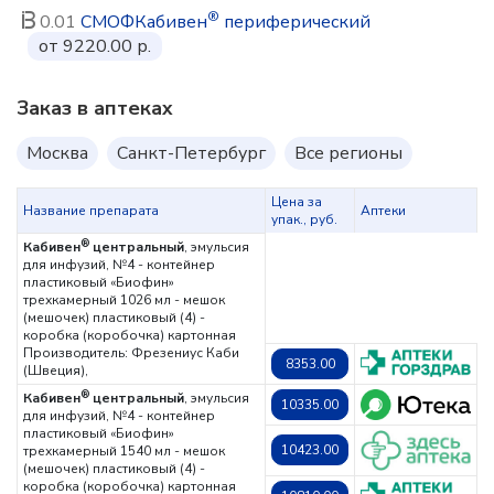
®
0.01
СМОФКабивен
периферический
от 9220.00 р.
Заказ в аптеках
Москва
Санкт-Петербург
Все регионы
Цена за
Название препарата
Аптеки
упак., руб.
®
Кабивен
центральный
, эмульсия
для инфузий, №4 - контейнер
пластиковый «Биофин»
трехкамерный 1026 мл - мешок
(мешочек) пластиковый (4) -
коробка (коробочка) картонная
Производитель: Фрезениус Каби
8353.00
(Швеция),
®
Кабивен
центральный
, эмульсия
10335.00
для инфузий, №4 - контейнер
пластиковый «Биофин»
10423.00
трехкамерный 1540 мл - мешок
(мешочек) пластиковый (4) -
коробка (коробочка) картонная