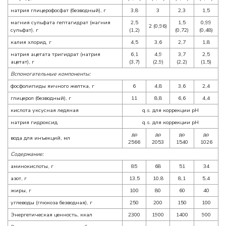
натрия глицерофосфат (безводный), г
3,8
3
2,3
1,5
магния сульфата гептагидрат (магния
2,5
1,5
0,99
2 (0,96)
сульфат), г
(1,2)
(0,72)
(0,48)
калия хлорид, г
4,5
3,6
2,7
1,8
натрия ацетата тригидрат (натрия
6,1
4,9
3,7
2,5
ацетат), г
(3,7)
(2,9)
(2,2)
(1,5)
Вспомогательные компоненты:
фосфолипиды яичного желтка, г
6
4,8
3,6
2,4
глицерол (безводный), г
11
8,8
6,6
4,4
кислота уксусная ледяная
q.s. для коррекции pH
натрия гидроксид
q.s. для коррекции pH
до
до
до
до
вода для инъекций, мл
2566
2053
1540
1026
Содержание:
аминокислоты, г
85
68
51
34
азот, г
13,5
10,8
8,1
5,4
жиры, г
100
80
60
40
углеводы (глюкоза безводная), г
250
200
150
100
Энергетическая ценность, ккал
2300
1900
1400
900