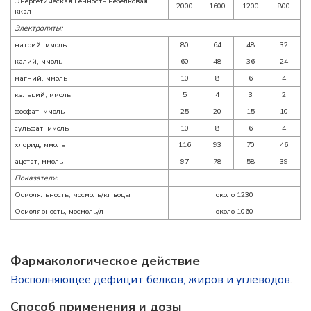
Энергетическая ценность небелковая,
2000
1600
1200
800
ккал
Электролиты:
натрий, ммоль
80
64
48
32
калий, ммоль
60
48
36
24
магний, ммоль
10
8
6
4
кальций, ммоль
5
4
3
2
фосфат, ммоль
25
20
15
10
сульфат, ммоль
10
8
6
4
хлорид, ммоль
116
93
70
46
ацетат, ммоль
97
78
58
39
Показатели:
Осмоляльность, мосмоль/кг воды
около 1230
Осмолярность, мосмоль/л
около 1060
Фармакологическое действие
Восполняющее дефицит белков, жиров и углеводов
.
Способ применения и дозы