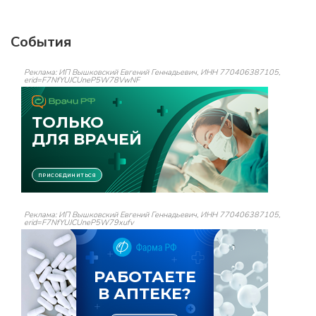
События
Реклама: ИП Вышковский Евгений Геннадьевич, ИНН 770406387105,
erid=F7NfYUJCUneP5W78VwNF
Реклама: ИП Вышковский Евгений Геннадьевич, ИНН 770406387105,
erid=F7NfYUJCUneP5W79xufv