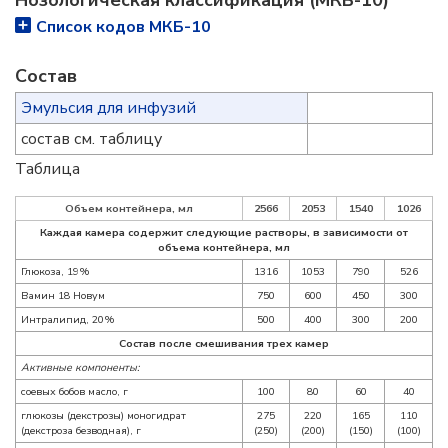
Нозологическая классификация (МКБ-10)
Список кодов МКБ-10
Состав
Эмульсия для инфузий
состав см. таблицу
Таблица
Объем контейнера, мл
2566
2053
1540
1026
Каждая камера содержит следующие растворы, в зависимости от
объема контейнера, мл
Глюкоза, 19%
1316
1053
790
526
Вамин 18 Новум
750
600
450
300
Интралипид, 20%
500
400
300
200
Состав после смешивания трех камер
Активные компоненты:
соевых бобов масло, г
100
80
60
40
глюкозы (декстрозы) моногидрат
275
220
165
110
(декстроза безводная), г
(250)
(200)
(150)
(100)