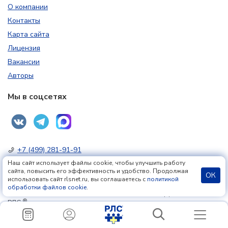
О компании
Контакты
Карта сайта
Лицензия
Вакансии
Авторы
Мы в соцсетях
+7 (499) 281-91-91
pr@rlsnet.ru
Наш сайт использует файлы cookie, чтобы улучшить работу
сайта, повысить его эффективность и удобство. Продолжая
Россия, 123007, Москва, ул. 5-я Магистральная, д. 12
ОК
использовать сайт rlsnet.ru, вы соглашаетесь с
политикой
обработки файлов cookie
.
®
© 2000-2026. РЕГИСТР ЛЕКАРСТВЕННЫХ СРЕДСТВ РОССИИ
®
РЛС
Все права защищены
Условия использования
|
Политика конфиденциальности
|