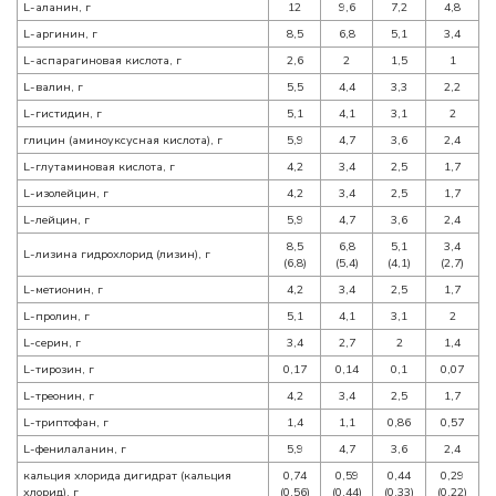
L-аланин, г
12
9,6
7,2
4,8
L-аргинин, г
8,5
6,8
5,1
3,4
L-аспарагиновая кислота, г
2,6
2
1,5
1
L-валин, г
5,5
4,4
3,3
2,2
L-гистидин, г
5,1
4,1
3,1
2
глицин (аминоуксусная кислота), г
5,9
4,7
3,6
2,4
L-глутаминовая кислота, г
4,2
3,4
2,5
1,7
L-изолейцин, г
4,2
3,4
2,5
1,7
L-лейцин, г
5,9
4,7
3,6
2,4
8,5
6,8
5,1
3,4
L-лизина гидрохлорид (лизин), г
(6,8)
(5,4)
(4,1)
(2,7)
L-метионин, г
4,2
3,4
2,5
1,7
L-пролин, г
5,1
4,1
3,1
2
L-серин, г
3,4
2,7
2
1,4
L-тирозин, г
0,17
0,14
0,1
0,07
L-треонин, г
4,2
3,4
2,5
1,7
L-триптофан, г
1,4
1,1
0,86
0,57
L-фенилаланин, г
5,9
4,7
3,6
2,4
кальция хлорида дигидрат (кальция
0,74
0,59
0,44
0,29
хлорид), г
(0,56)
(0,44)
(0,33)
(0,22)