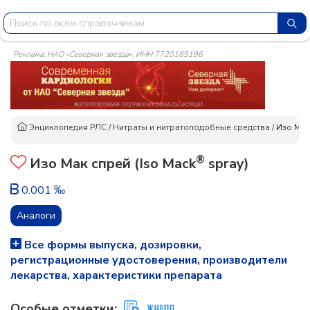
Реклама: НАО «Северная звезда», ИНН 7720185196
Энциклопедия РЛС
/
Нитраты и нитратоподобные средства
/
Изо Мак
®
Изо Мак спрей (Iso Mack
spray)
0.001 ‰
Аналоги
Все формы выпуска, дозировки,
регистрационные удостоверения, производители
лекарства, характеристики препарата
Особые отметки: