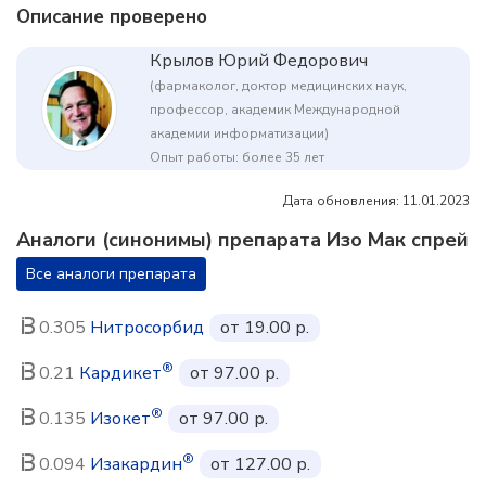
Описание проверено
Крылов Юрий Федорович
(фармаколог, доктор медицинских наук,
профессор, академик Международной
академии информатизации)
Опыт работы: более 35 лет
Дата обновления: 11.01.2023
Аналоги (синонимы) препарата Изо Мак спрей
Все аналоги препарата
0.305
Нитросорбид
от 19.00 р.
®
0.21
Кардикет
от 97.00 р.
®
0.135
Изокет
от 97.00 р.
®
0.094
Изакардин
от 127.00 р.