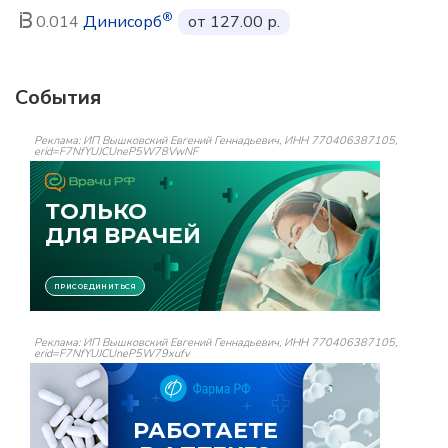
®
0.014
Динисорб
от 127.00 р.
События
Реклама: ИП Вышковский Евгений Геннадьевич, ИНН 770406387105,
erid=F7NfYUJCUneP5W78VwNF
Реклама: ИП Вышковский Евгений Геннадьевич, ИНН 770406387105,
erid=F7NfYUJCUneP5W79xufv