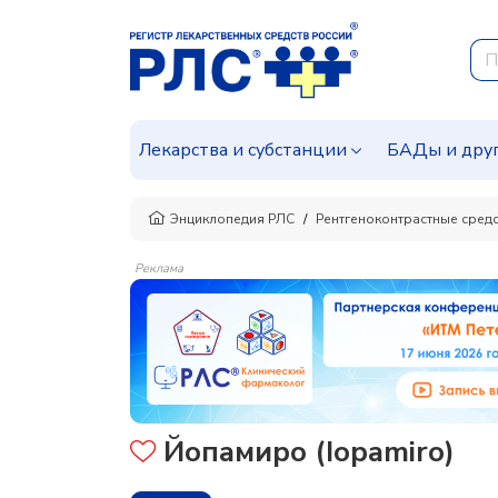
Лекарства и субстанции
БАДы и дру
Энциклопедия РЛС
Рентгеноконтрастные сред
Реклама
Йопамиро (Iopamiro)