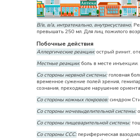
В/в, в/а, интратекально, внутрисуставно.
Ре
превышать 250 мл. Для лиц пожилого воз
Побочные действия
Аллергические реакции:
острый ринит, оте
Местные реакции:
боль в месте инъекции.
Со стороны нервной системы:
головная бол
временное сужение полей зрения, гемипар
сознания, преходящее нарушение ориентац
Со стороны кожных покровов:
синдром Сти
Со стороны мочевыделительной системы:
о
Со стороны пищеварительной системы:
тош
Со стороны ССС:
периферическая вазодила