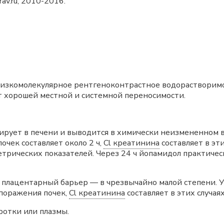
v.ru, 2010-2016.
зкомолекулярное рентгеноконтрастное водорастворимое
т хорошей местной и системной переносимости.
лирует в печени и выводится в химически неизмененном 
чек составляет около 2 ч,
Cl креатинина
составляет в эти
метрических показателей. Через 24 ч йопамидол практиче
з плацентарный барьер — в чрезвычайно малой степени.
 поражения почек,
Cl креатинина
составляет в этих случаях
ротки или плазмы.