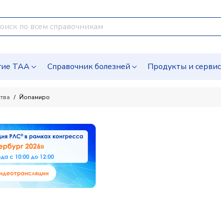
гие ТАА
Справочник болезней
Продукты и серви
ства
Йопамиро