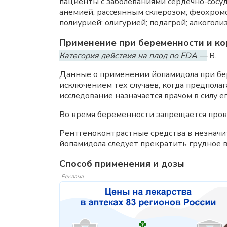
пациенты с заболеваниями сердечно-сосуд
анемией; рассеянным склерозом; феохром
полиурией; олигурией; подагрой; алкоголи
Применение при беременности и ко
Категория действия на плод по FDA —
B.
Данные о применении йопамидола при бер
исключением тех случаев, когда предпола
исследование назначается врачом в силу е
Во время беременности запрещается про
Рентгеноконтрастные средства в незначи
йопамидола следует прекратить грудное в
Способ применения и дозы
Реклама