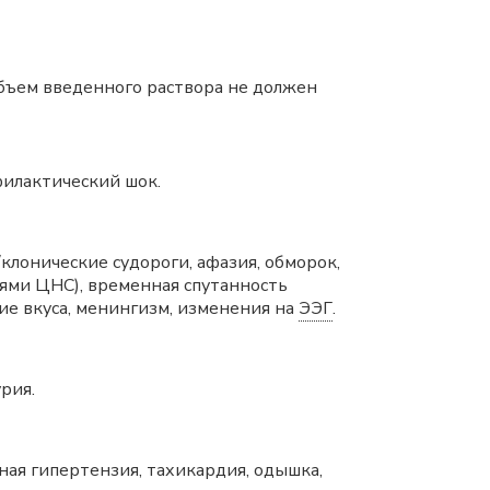
бъем введенного раствора не должен
филактический шок.
клонические судороги, афазия, обморок,
иями ЦНС), временная спутанность
ие вкуса, менингизм, изменения на
ЭЭГ
.
рия.
ая гипертензия, тахикардия, одышка,