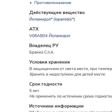
Противопоказания
Действующее вещество
Йопамидол* (Iopamidol*)
ATX
V08AB04 Йопамидол
Владелец РУ
Бракко С.п.А.
Условия хранения
В защищенном от света месте, при темпер
Хранить в недоступном для детей месте.
Срок годности
5 лет.
Не применять по истечении срока годности,
Источники информации