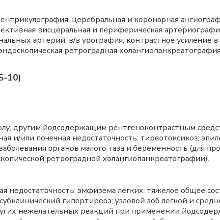
ентрикулография; церебральная и коронарная ангиограф
лективная висцеральная и периферическая артериографи
альных артерий; в/в урография; контрастное усиление 
 эндоскопическая ретроградная холангиопанкреатография
Б-10)
олу, другим йодсодержащим рентгеноконтрастным средст
ая и/или почечная недостаточность; тиреотоксикоз; эпи
заболевания органов малого таза и беременность (для пр
скопической ретроградной холангиопанкреатографии).
тая недостаточность; эмфизема легких; тяжелое общее со
убклинический гипертиреоз; узловой зоб легкой и средн
других нежелательных реакций при применении йодсоде