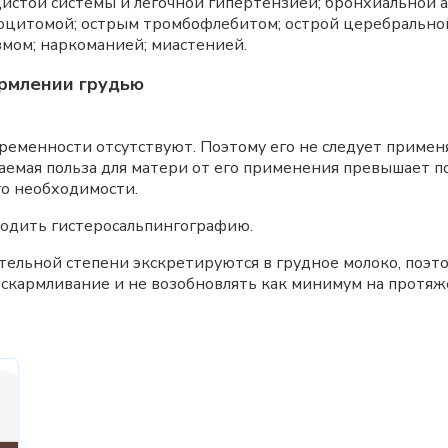
истой системы и легочной гипертензией; бронхиальной а
оцитомой; острым тромбофлебитом; острой церебральной 
змом; наркоманией; миастенией.
рмлении грудью
еменности отсутствуют. Поэтому его не следует примен
гаемая польза для матери от его применения превышает п
го необходимости.
водить гистеросальпингографию.
тельной степени экскретируются в грудное молоко, поэт
скармливание и не возобновлять как минимум на протяже