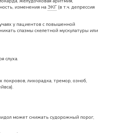
иокарда, желудочковая аритмия,
ность, изменения на
ЭКГ
(в т.ч. депрессия
лучаях у пациентов с повышенной
никать спазмы скелетной мускулатуры или
я слуха.
покровов, лихорадка, тремор, озноб,
йвса).
мидол может снижать судорожный порог,