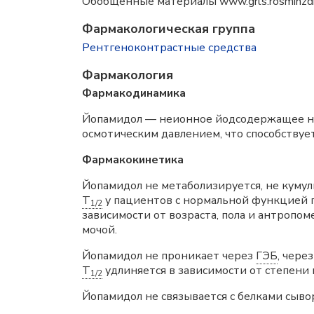
Обобщенные материалы www.grls.rosminzdra
Фармакологическая группа
Рентгеноконтрастные средства
Фармакология
Фармакодинамика
Йопамидол — неионное йодсодержащее ни
осмотическим давлением, что способствуе
Фармакокинетика
Йопамидол не метаболизируется, не куму
T
у пациентов с нормальной функцией по
1/2
зависимости от возраста, пола и антропо
мочой.
Йопамидол не проникает через
ГЭБ
, чере
T
удлиняется в зависимости от степени
1/2
Йопамидол не связывается с белками сыво