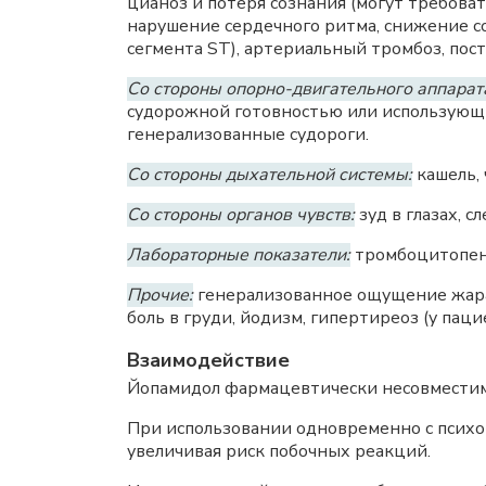
цианоз и потеря сознания (могут требова
нарушение сердечного ритма, снижение с
сегмента ST), артериальный тромбоз, по
Со стороны опорно-двигательного аппарат
судорожной готовностью или использующи
генерализованные судороги.
Со стороны дыхательной системы:
кашель, 
Со стороны органов чувств:
зуд в глазах, 
Лабораторные показатели:
тромбоцитопени
Прочие:
генерализованное ощущение жара,
боль в груди, йодизм, гипертиреоз (у пац
Взаимодействие
Йопамидол фармацевтически несовместим
При использовании одновременно с психо
увеличивая риск побочных реакций.