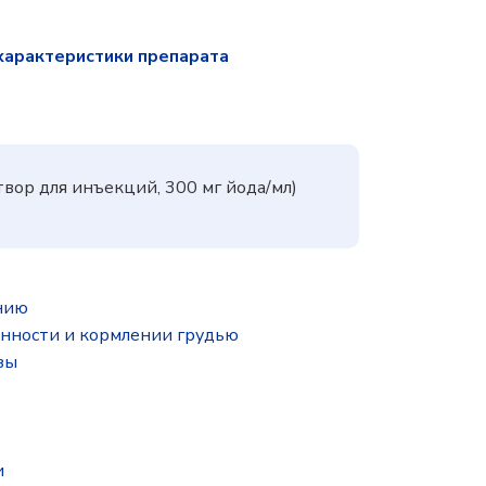
характеристики препарата
твор для инъекций, 300 мг йода/мл)
нию
нности и кормлении грудью
зы
и