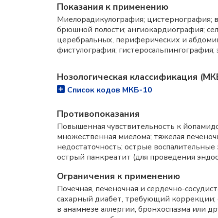
Показания к применению
Миелорадикулография; цистернография; в
брюшной полости; ангиокардиография; се
церебральных, периферических и абдомин
фистулография; гистеросальпингография;
Нозологическая классификация (МК
Список кодов МКБ-10
Противопоказания
Повышенная чувствительность к йопамид
множественная миелома; тяжелая печеночн
недостаточность; острые воспалительные 
острый панкреатит (для проведения эндо
Ограничения к применению
Почечная, печеночная и сердечно-сосудис
сахарный диабет, требующий коррекции; с
в анамнезе аллергии, бронхоспазма или 