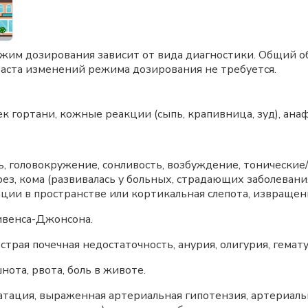
жим дозирования зависит от вида диагностики. Общий о
раста изменений режима дозирования не требуется.
к гортани, кожные реакции (сыпь, крапивница, зуд), ана
ь, головокружение, сонливость, возбуждение, тонические/
ез, кома (развивалась у больных, страдающих заболеван
ии в пространстве или кортикальная слепота, извращен
венса-Джонсона.
страя почечная недостаточность, анурия, олигурия, гемату
нота, рвота, боль в животе.
тация, выраженная артериальная гипотензия, артериальн