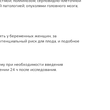
стмой; поллинозом; серповидно-клеточной
патологией; опухолями головного мозга;
ять у беременных женщин, за
отенциальный риск для плода, и подобное
ому при необходимости введения
нии 24 ч после исследования.