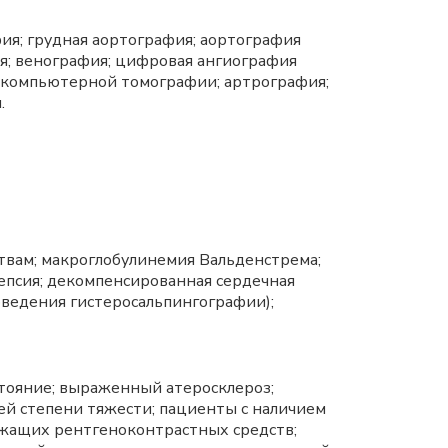
ия; грудная аортография; аортография
я; венография; цифровая ангиография
в компьютерной томографии; артрография;
.
вам; макроглобулинемия Вальденстрема;
лепсия; декомпенсированная сердечная
оведения гистеросальпингографии);
стояние; выраженный атеросклероз;
ей степени тяжести; пациенты с наличием
ржащих рентгеноконтрастных средств;