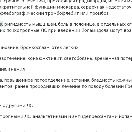
ть срочного лечения), преходящая брадикардия, ишемия м
ократительной функции миокарда, сердечная недостаточ
стфлебографический тромбофлебит или тромбоз.
а:
ригидность мышц шеи, боль в пояснице, в отдельных с
х психотропные ЛС при введении йопамидола могут воз
чихание, бронхоспазм, отек легких.
слезотечение, конъюнктивит, светобоязнь, временная потер
я, анемия.
 повышенное потоотделение, астения, бледность кожных 
иентов, ранее проходивших лечение по поводу болезни Гре
 с другими ЛС.
тропными ЛС, анальгетиками и антидепрессантами йопа