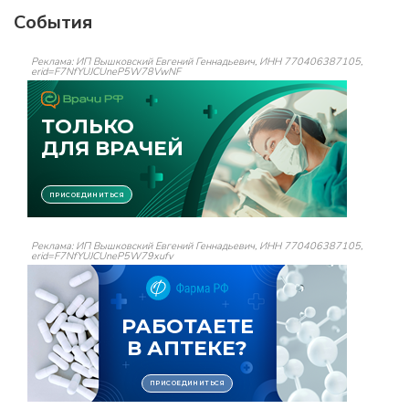
События
Реклама: ИП Вышковский Евгений Геннадьевич, ИНН 770406387105,
erid=F7NfYUJCUneP5W78VwNF
Реклама: ИП Вышковский Евгений Геннадьевич, ИНН 770406387105,
erid=F7NfYUJCUneP5W79xufv