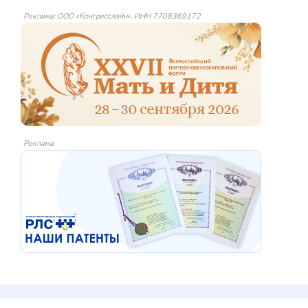
Реклама: ООО «Конгресслайн», ИНН 7708369172
Реклама