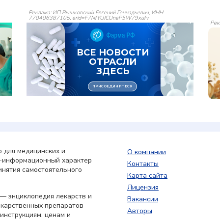
Реклама: ИП Вышковский Евгений Геннадьевич, ИНН
770406387105, erid=F7NfYUJCUneP5W79xufv
Рек
 для медицинских и
О компании
о-информационный характер
Контакты
инятия самостоятельного
Карта сайта
Лицензия
— энциклопедия лекарств и
Вакансии
екарственных препаратов
Авторы
 инструкциям, ценам и