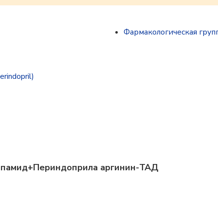
Фармакологическая груп
indopril)
дапамид+Периндоприла аргинин-ТАД