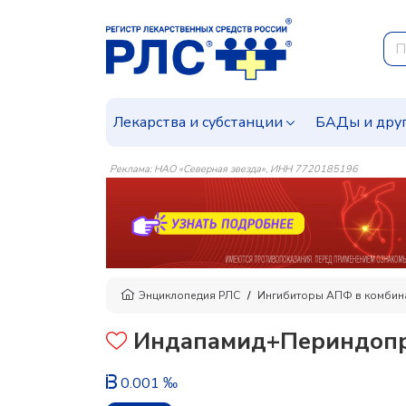
Лекарства и субстанции
БАДы и дру
Реклама: НАО «Северная звезда», ИНН 7720185196
Энциклопедия РЛС
Ингибиторы АПФ в комбин
Индапамид+Периндопр
0.001 ‰