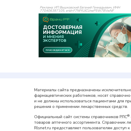
Реклама: ИП Вышковский Евгений Геннадьевич, ИНН
770406387105, erid=F7NfYUJCUneP5W78VwNF
Материалы сайта предназначены исключительно
фармацевтических работников, носят справочн
и не должны использоваться пациентами для пр
решения о применении лекарственных средств.
®
Официальный сайт системы справочников РЛС
товаров аптечного ассортимента. Справочник л
Rlsnet.ru предоставляет пользователям доступ к