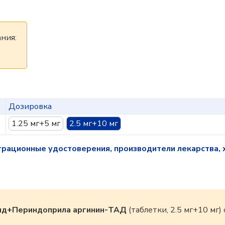
ния:
Дозировка
1.25 мг+5 мг
2.5 мг+10 мг
трационные удостоверения, производители лекарства, 
ид+Периндоприла аргинин-ТАД
(таблетки, 2.5 мг+10 мг)