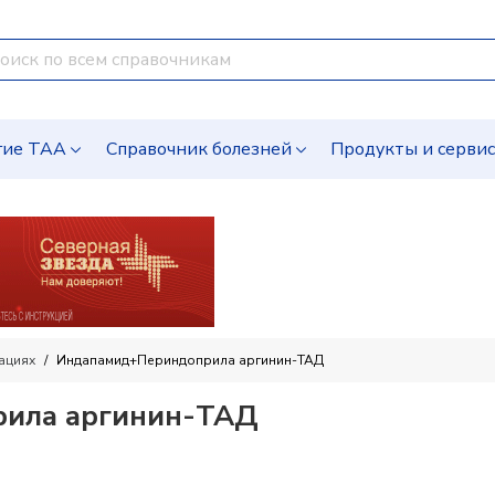
гие ТАА
Справочник болезней
Продукты и серви
ациях
Индапамид+Периндоприла аргинин-ТАД
ила аргинин-ТАД