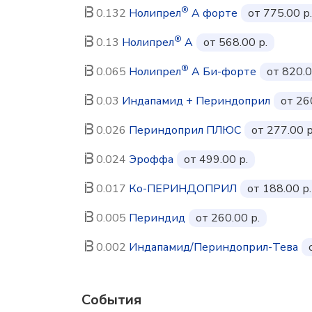
®
0.132
Нолипрел
А форте
от 775.00 р.
®
0.13
Нолипрел
А
от 568.00 р.
®
0.065
Нолипрел
А Би-форте
от 820.0
0.03
Индапамид + Периндоприл
от 26
0.026
Периндоприл ПЛЮС
от 277.00 р
0.024
Эроффа
от 499.00 р.
0.017
Ко-ПЕРИНДОПРИЛ
от 188.00 р.
0.005
Периндид
от 260.00 р.
0.002
Индапамид/Периндоприл-Тева
События