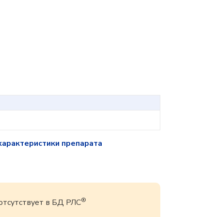
характеристики препарата
®
 отсутствует в БД РЛС