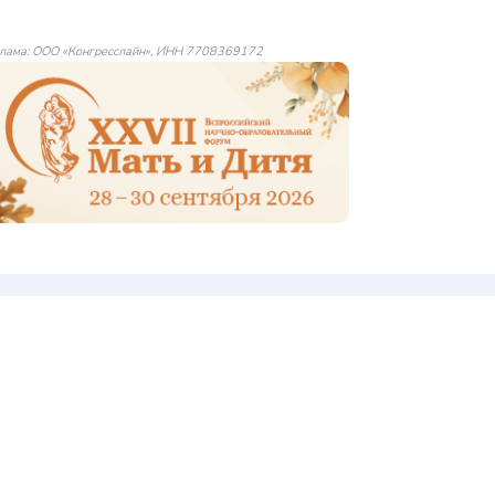
лама: ООО «Конгресслайн», ИНН 7708369172