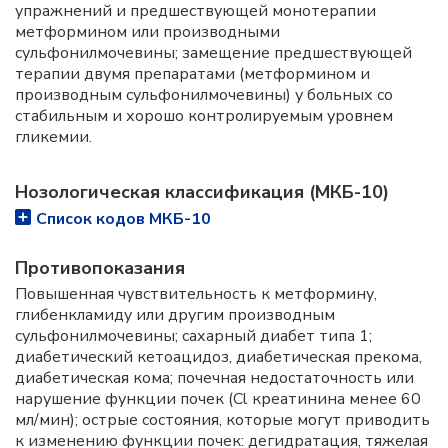
упражнений и предшествующей монотерапии
метформином или производными
сульфонилмочевины; замещение предшествующей
терапии двумя препаратами (метформином и
производным сульфонилмочевины) у больных со
стабильным и хорошо контролируемым уровнем
гликемии.
Нозологическая классификация (МКБ-10)
Список кодов МКБ-10
Противопоказания
Повышенная чувствительность к метформину,
глибенкламиду или другим производным
сульфонилмочевины; сахарный диабет типа 1;
диабетический кетоацидоз, диабетическая прекома,
диабетическая кома; почечная недостаточность или
нарушение функции почек (Cl креатинина менее 60
мл/мин); острые состояния, которые могут приводить
к изменению функции почек: дегидратация, тяжелая