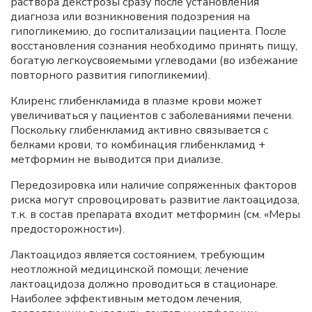
раствора декстрозы сразу после установления
диагноза или возникновения подозрения на
гипогликемию, до госпитализации пациента. После
восстановления сознания необходимо принять пищу,
богатую легкоусвояемыми углеводами (во избежание
повторного развития гипогликемии).
Клиренс глибенкламида в плазме крови может
увеличиваться у пациентов с заболеваниями печени.
Поскольку глибенкламид активно связывается с
белками крови, то комбинация глибенкламид +
метформин не выводится при диализе.
Передозировка или наличие сопряженных факторов
риска могут спровоцировать развитие лактоацидоза,
т.к. в состав препарата входит метформин (см. «Меры
предосторожности»).
Лактоацидоз является состоянием, требующим
неотложной медицинской помощи; лечение
лактоацидоза должно проводиться в стационаре.
Наиболее эффективным методом лечения,