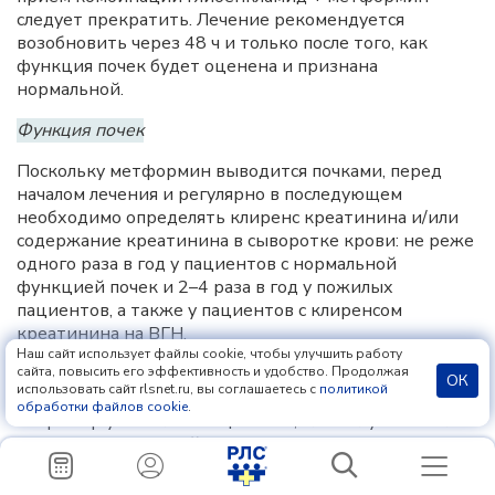
следует прекратить. Лечение рекомендуется
возобновить через 48 ч и только после того, как
функция почек будет оценена и признана
нормальной.
Функция почек
Поскольку метформин выводится почками, перед
началом лечения и регулярно в последующем
необходимо определять клиренс креатинина и/или
содержание креатинина в сыворотке крови: не реже
одного раза в год у пациентов с нормальной
функцией почек и 2–4 раза в год у пожилых
пациентов, а также у пациентов с клиренсом
креатинина на
ВГН
.
Наш сайт использует файлы cookie, чтобы улучшить работу
Рекомендуется соблюдать особую осторожность в
сайта, повысить его эффективность и удобство. Продолжая
ОК
использовать сайт rlsnet.ru, вы соглашаетесь с
политикой
случаях, когда функция почек может быть нарушена,
обработки файлов cookie
.
например у пожилых пациентов, или в случае начала
антигипертензивной терапии, приема диуретиков
или
НПВС
.