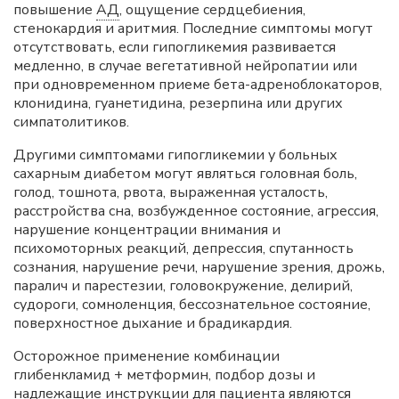
повышение
АД
, ощущение сердцебиения,
стенокардия и аритмия. Последние симптомы могут
отсутствовать, если гипогликемия развивается
медленно, в случае вегетативной нейропатии или
при одновременном приеме бета-адреноблокаторов,
клонидина, гуанетидина, резерпина или других
симпатолитиков.
Другими симптомами гипогликемии у больных
сахарным диабетом могут являться головная боль,
голод, тошнота, рвота, выраженная усталость,
расстройства сна, возбужденное состояние, агрессия,
нарушение концентрации внимания и
психомоторных реакций, депрессия, спутанность
сознания, нарушение речи, нарушение зрения, дрожь,
паралич и парестезии, головокружение, делирий,
судороги, сомноленция, бессознательное состояние,
поверхностное дыхание и брадикардия.
Осторожное применение комбинации
глибенкламид + метформин, подбор дозы и
надлежащие инструкции для пациента являются