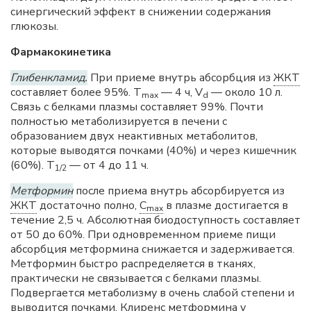
синергический эффект в снижении содержания
глюкозы.
Фармакокинетика
Глибенкламид.
При приеме внутрь абсорбция из
ЖКТ
составляет более 95%. T
— 4 ч, V
— около 10 л.
max
d
Связь с белками плазмы составляет 99%. Почти
полностью метаболизируется в печени с
образованием двух неактивных метаболитов,
которые выводятся почками (40%) и через кишечник
(60%). T
— от 4 до 11 ч.
1/2
Метформин
после приема внутрь абсорбируется из
ЖКТ
достаточно полно,
C
в плазме достигается в
max
течение 2,5 ч. Абсолютная биодоступность составляет
от 50 до 60%. При одновременном приеме пищи
абсорбция метформина снижается и задерживается.
Метформин быстро распределяется в тканях,
практически не связывается с белками плазмы.
Подвергается метаболизму в очень слабой степени и
выводится почками. Клиренс метформина у