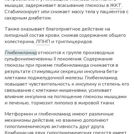
мышцах; задерживает всасывание глюкозы в
ЖКТ
.
Стабилизирует или снижает массу тела у пациентов с
сахарным диабетом.
Также оказывает благоприятное действие на
липидный состав крови, снижая содержание общего
холестерина,
ЛПНП
и триглицеридов.
Глибенкламид
относится к группе производных
сульфонилмочевины II поколения. Содержание
глюкозы при приеме глибенкламида снижается в
результате стимуляции секреции инсулина бета-
клетками поджелудочной железы. Глибенкламид
повышает чувствительность к инсулину и степень его
связывания с клетками-мишениями, усиливает
влияние инсулина на поглощение глюкозы мышцами
и печенью, тормозит липолиз в жировой ткани.
Метформин и глибенкламид имеют различные
механизмы действия, но взаимно дополняют
гипогликемическую активность друг друга.
Комбинация двух гипогликемических средств имеет