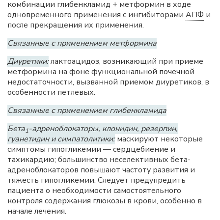
комбинации глибенкламид + метформин в ходе
одновременного применения с ингибиторами
АПФ
и
после прекращения их применения.
Связанные с применением метформина
Диуретики:
лактоацидоз, возникающий при приеме
метформина на фоне функциональной почечной
недостаточности, вызванной приемом диуретиков, в
особенности петлевых.
Связанные с применением глибенкламида
Бета
-адреноблокаторы, клонидин, резерпин,
1
гуанетидин и симпатолитики:
маскируют некоторые
симптомы гипогликемии — сердцебиение и
тахикардию; большинство неселективных бета-
адреноблокаторов повышают частоту развития и
тяжесть гипогликемии. Следует предупредить
пациента о необходимости самостоятельного
контроля содержания глюкозы в крови, особенно в
начале лечения.