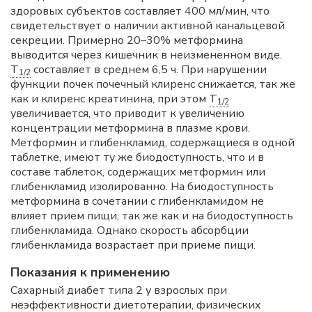
здоровых субъектов составляет 400 мл/мин, что
свидетельствует о наличии активной канальцевой
секреции. Примерно 20–30% метформина
выводится через кишечник в неизмененном виде.
T
составляет в среднем 6,5 ч. При нарушении
1/2
функции почек почечный клиренс снижается, так же
как и клиренс креатинина, при этом
T
1/2
увеличивается, что приводит к увеличению
концентрации метформина в плазме крови.
Метформин и глибенкламид, содержащиеся в одной
таблетке, имеют ту же биодоступность, что и в
составе таблеток, содержащих метформин или
глибенкламид изолированно. На биодоступность
метформина в сочетании с глибенкламидом не
влияет прием пищи, так же как и на биодоступность
глибенкламида. Однако скорость абсорбции
глибенкламида возрастает при приеме пищи.
Показания к применению
Сахарный диабет типа 2 у взрослых при
неэффективности диетотерапии, физических