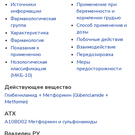
Источники
Применение при
информации
беременности и
кормлении грудью
Фармакологическая
группа
Способ применения и
дозы
Характеристика
Побочные действия
Фармакология
Взаимодействие
Показания к
применению
Передозировка
Нозологическая
Меры
классификация
предосторожности
(МКБ-10)
Действующее вещество
Глибенкламид + Метформин (Glibenclamide +
Metformin)
ATX
A10BD02 Метформин и сульфонамиды
Владелец РУ