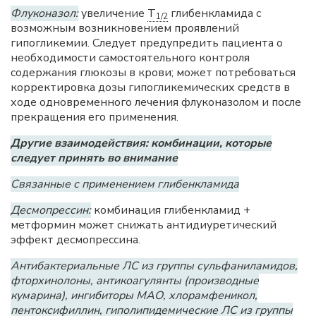
Флуконазол:
увеличение
T
глибенкламида с
1/2
возможным возникновением проявлений
гипогликемии. Следует предупредить пациента о
необходимости самостоятельного контроля
содержания глюкозы в крови; может потребоваться
корректировка дозы гипогликемических средств в
ходе одновременного лечения флуконазолом и после
прекращения его применения.
Другие взаимодействия: комбинации, которые
следует принять во внимание
Связанные с применением глибенкламида
Десмопрессин:
комбинация глибенкламид +
метформин может снижать антидиуретический
эффект десмопрессина.
Антибактериальные ЛС из группы сульфаниламидов,
фторхинолоны, антикоагулянты (производные
кумарина), ингибиторы
МАО
, хлорамфеникол,
пентоксифиллин, гиполипидемические ЛC из группы