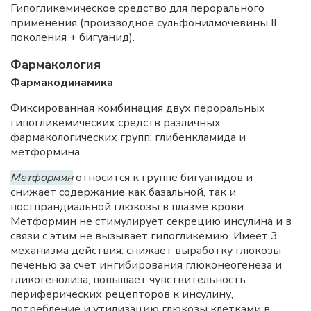
Гипогликемическое средство для перорального
применения (производное сульфонилмочевины II
поколения + бигуанид).
Фармакология
Фармакодинамика
Фиксированная комбинация двух пероральных
гипогликемических средств различных
фармакологических групп: глибенкламида и
метформина.
Метформин
относится к группе бигуанидов и
снижает содержание как базальной, так и
постпрандиальной глюкозы в плазме крови.
Метформин не стимулирует секрецию инсулина и в
связи с этим не вызывает гипогликемию. Имеет 3
механизма действия: снижает выработку глюкозы
печенью за счет ингибирования глюконеогенеза и
гликогенолиза; повышает чувствительность
периферических рецепторов к инсулину,
потребление и утилизацию глюкозы клетками в