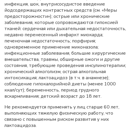
инфекция, шок, внутрисосудистое введение
йодсодержащих контрастных средств (см. «Меры
предосторожности»); острые или хронические
заболевания, которые сопровождаются гипоксией
тканей: сердечная или дыхательная недостаточность,
недавно перенесенный инфаркт миокарда;
печеночная недостаточность; порфирия;
одновременное применение миконазола;
инфекционные заболевания, большие хирургические
вмешательства, травмы, обширные ожоги и другие
состояния, требующие проведения инсулинотерапии;
хронический алкоголизм, острая алкогольная
интоксикация; лактоацидоз (в т.ч. в анамнезе);
соблюдение гипокалорийной диеты (менее 1000
ккал/сут); беременность, период грудного
вскармливания; детский возраст до 18 лет.
Не рекомендуется применять у лиц старше 60 лет,
выполняющих тяжелую физическую работу, что
связано с повышенным риском развития у них
лактоацидоза.