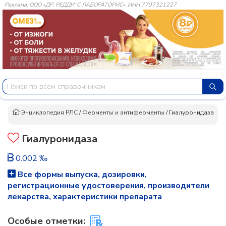
Реклама: ООО «ДР. РЕДДИ`С ЛАБОРАТОРИС», ИНН 7707321227
Энциклопедия РЛС
/
Ферменты и антиферменты
/
Гиалуронидаза
Гиалуронидаза
0.002 ‰
Все формы выпуска, дозировки,
регистрационные удостоверения, производители
лекарства, характеристики препарата
Особые отметки: