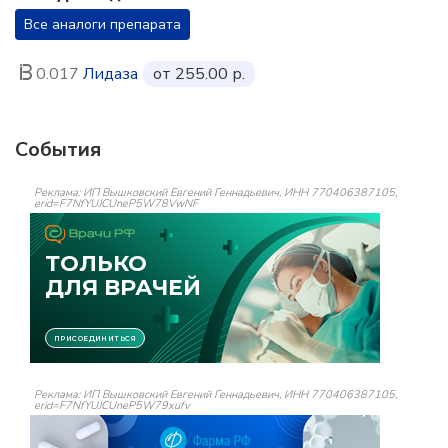
Все аналоги препарата
0.017
Лидаза
от 255.00 р.
События
Реклама: ИП Вышковский Евгений Геннадьевич, ИНН 770406387105,
erid=F7NfYUJCUneP5W78VwNF
Реклама: ИП Вышковский Евгений Геннадьевич, ИНН 770406387105,
erid=F7NfYUJCUneP5W79xufv