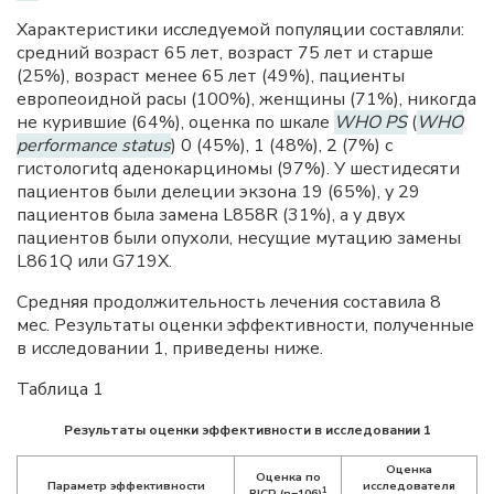
Характеристики исследуемой популяции составляли:
средний возраст 65 лет, возраст 75 лет и старше
(25%), возраст менее 65 лет (49%), пациенты
европеоидной расы (100%), женщины (71%), никогда
не курившие (64%), оценка по шкале
WHO PS
(
WHO
performance status
) 0 (45%), 1 (48%), 2 (7%) c
гистологиtq аденокарциномы (97%). У шестидесяти
пациентов были делеции экзона 19 (65%), у 29
пациентов была замена L858R (31%), а у двух
пациентов были опухоли, несущие мутацию замены
L861Q или G719X.
Средняя продолжительность лечения составила 8
мес. Результаты оценки эффективности, полученные
в исследовании 1, приведены ниже.
Таблица 1
Результаты оценки эффективности в исследовании 1
Оценка
Оценка по
Параметр эффективности
исследователя
1
BICR (n=106)