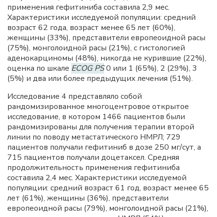
применения гефитиниба составила 2,9 мес.
Характеристики исследуемой популяции: средний
возраст 62 года, возраст менее 65 лет (60%),
женщины (33%), представители европеоидной расы
(75%), монголоидной расы (21%), с гистологией
аденокарциномы (48%), никогда не курившие (22%),
оценка по шкале
ECOG PS
0 или 1 (65%), 2 (29%), 3
(5%) и два или более предыдущих лечения (51%).
Исследование 4 представляло собой
рандомизированное многоцентровое открытое
исследование, в котором 1466 пациентов были
рандомизированы для получения терапии второй
линии по поводу метастатического НМРЛ; 729
пациентов получали гефитиниб в дозе 250 мг/сут, а
715 пациентов получали доцетаксел. Средняя
продолжительность применения гефитиниба
составила 2,4 мес. Характеристики исследуемой
популяции: средний возраст 61 год, возраст менее 65
лет (61%), женщины (36%), представители
европеоидной расы (79%), монголоидной расы (21%),