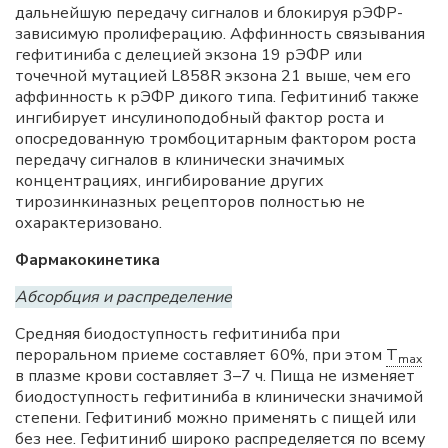
дальнейшую передачу сигналов и блокируя рЭФР-
зависимую пролиферацию. Аффинность связывания
гефитиниба с делецией экзона 19 рЭФР или
точечной мутацией L858R экзона 21 выше, чем его
аффинность к рЭФР дикого типа. Гефитиниб также
ингибирует инсулиноподобный фактор роста и
опосредованную тромбоцитарным фактором роста
передачу сигналов в клинически значимых
концентрациях, ингибирование других
тирозинкиназных рецепторов полностью не
охарактеризовано.
Фармакокинетика
Абсорбция и распределение
Средняя биодоступность гефитиниба при
пероральном приеме составляет 60%, при этом
T
max
в плазме крови составляет 3–7 ч. Пища не изменяет
биодоступность гефитиниба в клинически значимой
степени. Гефитиниб можно применять с пищей или
без нее. Гефитиниб широко распределяется по всему