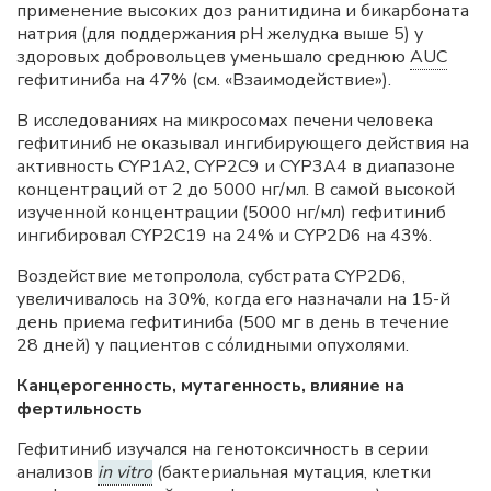
применение высоких доз ранитидина и бикарбоната
натрия (для поддержания pH желудка выше 5) у
здоровых добровольцев уменьшало среднюю
AUC
гефитиниба на 47% (см. «Взаимодействие»).
В исследованиях на микросомах печени человека
гефитиниб не оказывал ингибирующего действия на
активность CYP1A2, CYP2C9 и CYP3A4 в диапазоне
концентраций от 2 до 5000 нг/мл. В самой высокой
изученной концентрации (5000 нг/мл) гефитиниб
ингибировал CYP2C19 на 24% и CYP2D6 на 43%.
Воздействие метопролола, субстрата CYP2D6,
увеличивалось на 30%, когда его назначали на 15-й
день приема гефитиниба (500 мг в день в течение
28 дней) у пациентов с сóлидными опухолями.
Канцерогенность, мутагенность, влияние на
фертильность
Гефитиниб изучался на генотоксичность в серии
анализов
in vitro
(бактериальная мутация, клетки