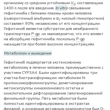
организму со средним устойчивым
V
, составлющим
d
1400 л после в/в введения.
In vitro
связывание
гефитиниба с белками плазмы крови человека
(сывороточный альбумин и α
-кислый гликопротеин)
1
составляет 90%, независимо от его концентрации.
Гефитиниб является субстратом для мембранного
транспортера
P-gp
, но маловероятно, что это влияет
на абсорбцию гефитиниба, поскольку
P-gp
насыщается при более высоких концентрациях.
Метаболизм и выведение
Гефитиниб подвергается экстенсивному
метаболизму в печени человека, преимущественно с
участием CYP3A4. Были идентифицированы три
участка биотрансформации: метаболизм N-
пропоксиморфолиногруппы, деметилирование
метоксигруппы хиназолинового остатка и
окислительное дефторирование галогенированной
фенильной группы. Пять метаболитов были
полностью идентифицированы в экстрактах
фекалий, и основным активным компонентом был O-