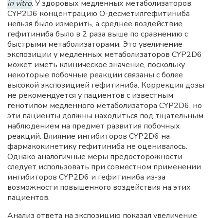
in vitro
. У здоровых медленных метаболизаторов
CYP2D6 концентрацию О-десметилгефитиниба
нельзя было измерить, а среднее воздействие
гефитиниба было в 2 раза выше по сравнению с
быстрыми метаболизаторами. Это увеличение
экспозиции у медленных метаболизаторов CYP2D6
может иметь клиническое значение, поскольку
некоторые побочные реакции связаны с более
высокой экспозицией гефитиниба. Коррекция дозы
не рекомендуется у пациентов с известным
генотипом медленного метаболизатора CYP2D6, но
эти пациенты должны находиться под тщательным
наблюдением на предмет развития побочных
реакций. Влияние ингибиторов CYP2D6 на
фармакокинетику гефитиниба не оценивалось.
Однако аналогичные меры предосторожности
следует использовать при совместном применении
ингибиторов CYP2D6 и гефитиниба из-за
возможности повышенного воздействия на этих
пациентов.
Анализ ответа на экспозицию показал увеличение