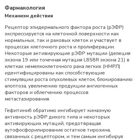
Фармакология
Механизм действия
Рецептор эпидермального фактора роста (рЭФР)
экспрессируется на клеточной поверхности как
нормальных, так и раковых клеток и участвует в
процессах клеточного роста и пролиферации.
Некоторые активирующие рЭФР мутации (делеция
экзона 19 или точечная мутация L858R экзона 21) в
клетках немелкоклеточного рака легких (НМРЛ)
идентифицированы как способствующие
стимуляции роста опухолевых клеток, блокированию
апоптоза, увеличению продукции ангиогенных
факторов и облегчению процессов
метастазирования.
Гефитиниб обратимо ингибирует киназную
активность рЭФР дикого типа и некоторых
активирующих мутаций, предотвращая
аутофосфорилирование остатков тирозина,
связанных с рецептором, и тем самым ингибируя