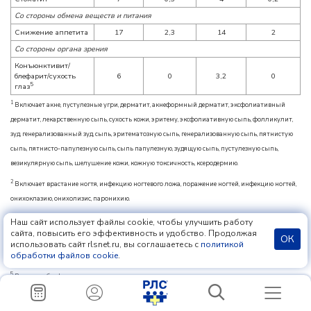
Со стороны обмена веществ и питания
Снижение аппетита
17
2,3
14
2
Со стороны органа зрения
Конъюнктивит/
блефарит/сухость
6
0
3,2
0
5
глаз
1
Включает акне, пустулезные угри, дерматит, акнеформный дерматит, эксфолиативный
дерматит, лекарственную сыпь, сухость кожи, эритему, эксфолиативную сыпь, фолликулит,
зуд, генерализованный зуд, сыпь, эритематозную сыпь, генерализованную сыпь, пятнистую
сыпь, пятнисто-папулезную сыпь, сыпь папулезную, зудящую сыпь, пустулезную сыпь,
везикулярную сыпь, шелушение кожи, кожную токсичность, ксеродермию.
2
Включает врастание ногтя, инфекцию ногтевого ложа, поражение ногтей, инфекцию ногтей,
онихоклазию, онихолизис, паронихию.
3
Включает диарею, мягкий стул, частые испражнения.
Наш сайт использует файлы cookie, чтобы улучшить работу
сайта, повысить его эффективность и удобство. Продолжая
ОК
4
Включает афтозный стоматит, хейлит, глоссодинию, язвы во рту, воспаление слизистой
использовать сайт rlsnet.ru, вы соглашаетесь с
политикой
обработки файлов cookie
.
оболочки, образование пузырей на слизистой оболочке рта, стоматит, изъязвление языка.
5
Включает блефарит, гиперемию конъюнктивы, конъюнктивит, сухость глаз, раздражение
глаз, зуд глаз, отек глаз, раздражение век, отек век, зуд век.