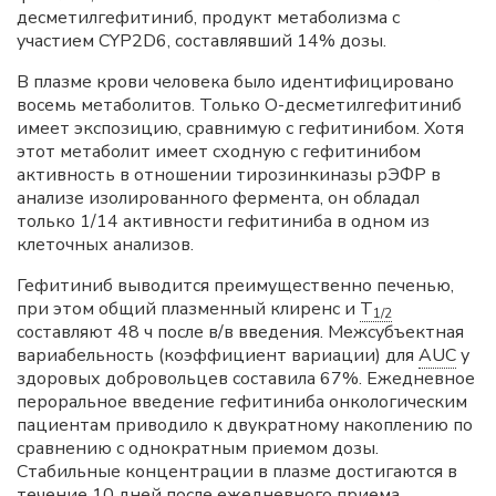
десметилгефитиниб, продукт метаболизма с
участием CYP2D6, составлявший 14% дозы.
В плазме крови человека было идентифицировано
восемь метаболитов. Только O-десметилгефитиниб
имеет экспозицию, сравнимую с гефитинибом. Хотя
этот метаболит имеет сходную с гефитинибом
активность в отношении тирозинкиназы рЭФР в
анализе изолированного фермента, он обладал
только 1/14 активности гефитиниба в одном из
клеточных анализов.
Гефитиниб выводится преимущественно печенью,
при этом общий плазменный клиренс и
T
1/2
составляют 48 ч после в/в введения. Межсубъектная
вариабельность (коэффициент вариации) для
AUC
у
здоровых добровольцев составила 67%. Ежедневное
пероральное введение гефитиниба онкологическим
пациентам приводило к двукратному накоплению по
сравнению с однократным приемом дозы.
Стабильные концентрации в плазме достигаются в
течение 10 дней после ежедневного приема.