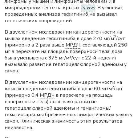
лимфомы у мышей и лимфоциты человека) и в
микроядерном тесте на крысах
in vivo
. В условиях
проведенных анализов гефитиниб не вызывал
генетических повреждений.
В двухлетнем исследовании канцерогенности на
2
мышах введение гефитиниба в дозе 270 мг/м
/сут
(примерно в 2 раза выше
МРДЧ
, составляющей 250
мг в пересчете на площадь поверхноси тела; доза
2
была уменьшена с 375 мг/м
/сут с 22-й недели)
вызывало развитие гепатоцеллюлярной аденомы у
самок.
В двухлетнем исследовании канцерогенности на
2
крысах введение гефитиниба в дозе 60 мг/м
/сут
(примерно 0,4
МРДЧ
в пересчете на площадь
поверхности тела) вызывало развитие
гепатоцеллюлярной аденомы и гемангиомы/
гемагиосаркомы брыжеечных лимфатических узлов у
самок. Клиническая значимость этих результатов
неизвестна.