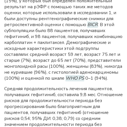
(15%), у которых был определен положительный
результат на рЭФР с помощью таких же методов
оценки, которые использовали в исследовании 1, и
были доступны рентгенографические снимки для
ретроспективной оценки с помощью
BICR
. В этой
субпопуляции было 88 пациентов, получавших
гефитиниб, и 98 пациентов, получавших комбинацию
карбоплатин + паклитаксел. Демографические и
исходные характеристики этой подгруппы
составляли: средний возраст 59 лет, возраст 75 лет и
старше (7%), возраст до 65 лет (70%), представители
монголоидной расы (100%), женщины (83%), никогда
не курившие (96%), c гистологией аденокарциномы
(100%) и оценкой по шкале
WHO PS
0–1 (94%).
Средняя продолжительность лечения пациентов,
получавших гефитиниб, составила 9,8 мес. Отношение
рисков для продолжительности периода без
прогрессирования было благоприятным для
пациентов, получавших гефитиниб (отношение
рисков 0,54; 95% ДИ: 0,38; 0,79) со средним
значением продолжительности периода без