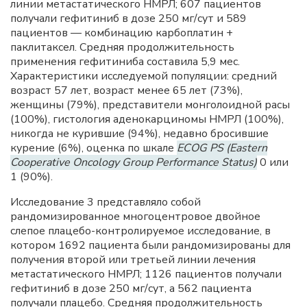
линии метастатического НМРЛ; 607 пациентов
получали гефитиниб в дозе 250 мг/сут и 589
пациентов — комбинацию карбоплатин +
паклитаксел. Средняя продолжительность
применения гефитиниба составила 5,9 мес.
Характеристики исследуемой популяции: средний
возраст 57 лет, возраст менее 65 лет (73%),
женщины (79%), представители монголоидной расы
(100%), гистология аденокарциномы НМРЛ (100%),
никогда не курившие (94%), недавно бросившие
курение (6%), оценка по шкале
ECOG PS (Eastern
Cooperative Oncology Group Performance Status)
0 или
1 (90%).
Исследование 3 представляло собой
рандомизированное многоцентровое двойное
слепое плацебо-контролируемое исследование, в
котором 1692 пациента были рандомизированы для
получения второй или третьей линии лечения
метастатического НМРЛ; 1126 пациентов получали
гефитиниб в дозе 250 мг/сут, а 562 пациента
получали плацебо. Средняя продолжительность