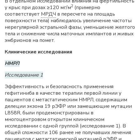
В отдельном исследовании влияния на фертильность
2
у крыс при дозах ≥120 мг/м
(примерно
соответствует
МРДЧ
в пересчете на площадь
поверхности тела) наблюдалось увеличение частоты
нерегулярной эстральной фазы, уменьшение желтого
тела и снижение числа маточных имплантов и живых
эмбрионов на помет.
Клинические исследования
НМРЛ
Исследование 1
Эффективность и безопасность применения
гефитиниба в качестве терапии первой линии у
пациентов с метастатическим НМРЛ, содержащим
делеции экзона 19 рЭФР или замещающие мутации
L858R, были продемонстрированы в
многоцентровом открытом клиническом
исследовании с одной группой (исследование 1). В
общей сложности 106 ранее не получавших лечения
пациентов с метастатической мутацией рЭФР и