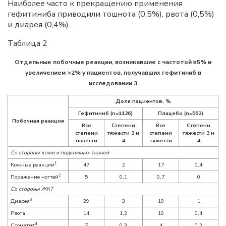
Наиболее часто к прекращению применения
гефитиниба приводили тошнота (0,5%), рвота (0,5%)
и диарея (0,4%).
Таблица 2
Отдельные побочные реакции, возникавшие с частотой ≥5% и
увеличением >2% у пациентов, получавших гефитиниб в
исследовании 3
Доля пациентов, %
Гефитиниб (n=1126)
Плацебо (n=562)
Побочная реакция
Все
Степени
Все
Степени
степени
тяжести 3 и
степени
тяжести 3 и
тяжести
4
тяжести
4
Со стороны кожи и подкожных тканей
1
Кожные реакции
47
2
17
0,4
2
Поражение ногтей
5
0,1
0,7
0
Со стороны ЖКТ
3
Диарея
29
3
10
1
Рвота
14
1,2
10
0,4
4
Стоматит
7
0,3
4
0,2