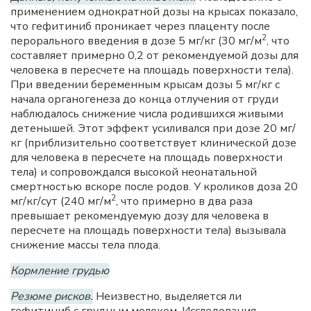
применением однократной дозы на крысах показало,
что гефитиниб проникает через плаценту после
2
перорального введения в дозе 5 мг/кг (30 мг/м
, что
составляет примерно 0,2 от рекомендуемой дозы для
человека в пересчете на площадь поверхности тела).
При введении беременным крысам дозы 5 мг/кг с
начала органогенеза до конца отлучения от груди
наблюдалось снижение числа родившихся живыми
детенышей. Этот эффект усиливался при дозе 20 мг/
кг (приблизительно соответствует клинической дозе
для человека в пересчете на площадь поверхности
тела) и сопровождался высокой неонатальной
смертностью вскоре после родов. У кроликов доза 20
2
мг/кг/сут (240 мг/м
, что примерно в два раза
превышает рекомендуемую дозу для человека в
пересчете на площадь поверхности тела) вызывала
снижение массы тела плода.
Кормление грудью
Резюме рисков.
Неизвестно, выделяется ли
гефитиниб с грудным молоком. Исследования,