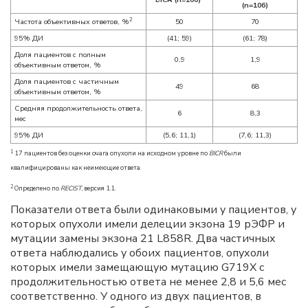
(n=106)
2
Частота объективных ответов, %
50
70
95% ДИ
(41; 59)
(61; 78)
Доля пациентов с полным
0,9
1,9
объективным ответом, %
Доля пациентов с частичным
49
68
объективным ответом, %
Средняя продолжительность ответа,
6
8,3
мес
95% ДИ
(5,6; 11,1)
(7,6; 11,3)
1
17 пациентов без оценки очага опухоли на исходном уровне по
BICR
были
квалифицированы как неимеющие ответа.
2
Определено по
RECIST
, версия 1.1.
Показатели ответа были одинаковыми у пациентов, у
которых опухоли имели делеции экзона 19 рЭФР и
мутации замены экзона 21 L858R. Два частичных
ответа наблюдались у обоих пациентов, опухоли
которых имели замещающую мутацию G719X с
продолжительностью ответа не менее 2,8 и 5,6 мес
соответственно. У одного из двух пациентов, в