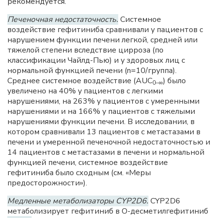
рекомендуется.
Печеночная недостаточность.
Системное
воздействие гефитиниба сравнивали у пациентов с
нарушением функции печени легкой, средней или
тяжелой степени вследствие цирроза (по
классификации Чайлд-Пью) и у здоровых лиц с
нормальной функцией печени (n=10/группа).
Среднее системное воздействие (AUC
) было
0–∞
увеличено на 40% у пациентов с легкими
нарушениями, на 263% у пациентов с умеренными
нарушениями и на 166% у пациентов с тяжелыми
нарушениями функции печени. В исследовании, в
котором сравнивали 13 пациентов с метастазами в
печени и умеренной печеночной недостаточностью и
14 пациентов с метастазами в печени и нормальной
функцией печени, системное воздействие
гефитиниба было сходным (см. «Меры
предосторожности»).
Медленные метаболизаторы CYP2D6.
CYP2D6
метаболизирует гефитиниб в O-десметилгефитиниб