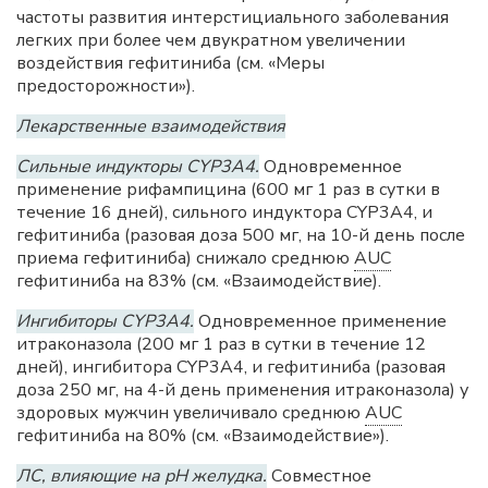
частоты развития интерстициального заболевания
легких при более чем двукратном увеличении
воздействия гефитиниба (см. «Меры
предосторожности»).
Лекарственные взаимодействия
Сильные индукторы CYP3A4.
Одновременное
применение рифампицина (600 мг 1 раз в сутки в
течение 16 дней), сильного индуктора CYP3A4, и
гефитиниба (разовая доза 500 мг, на 10-й день после
приема гефитиниба) снижало среднюю
AUC
гефитиниба на 83% (см. «Взаимодействие).
Ингибиторы CYP3A4.
Одновременное применение
итраконазола (200 мг 1 раз в сутки в течение 12
дней), ингибитора CYP3A4, и гефитиниба (разовая
доза 250 мг, на 4-й день применения итраконазола) у
здоровых мужчин увеличивало среднюю
AUC
гефитиниба на 80% (см. «Взаимодействие»).
ЛС, влияющие на рН желудка.
Совместное