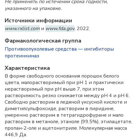
Не применять по истечении срока годности,
указанного на упаковке.
Источники информации
www.rxlist.com
и
www.fda.gov
, 2022.
Фармакологическая группа
Противоопухолевые средства — ингибиторы
протеинкиназ
Характеристика
В форме свободного основания порошок белого
цвета, малорастворимый при рН 1 и практически
нерастворимый при рН выше 7, при этом
растворимость резко снижается между рН 4 и рН 6.
Свободно растворим в ледяной уксусной кислоте и
диметилсульфоксиде, растворим в пиридине,
умеренно растворим в тетрагидрофуране и мало
растворим в метаноле, этаноле (99,5%), этилацетате,
пропан-2-оле и ацетонитриле. Молекулярная масса
446,9 Да.