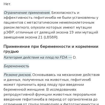
Нет.
Ограничение применения.
Безопасность и
эффективность гефитиниба не были установлены у
пациентов с метастатическим немелкоклеточным
раком легкого, опухоли которых имеют мутации
рЭФР, отличные от делеций экзона 19 или мутаций
замещения экзона 21 (L858R).
Применение при беременности и кормлении
грудью
Категория действия на плод по FDA —
D.
Беременность
Резюме рисков.
Основываясь на механизме действия
и данных, полученных на животных, гефитиниб
может причинить вред плоду при введении
беременной женщине. В исследованиях
репродуктивной функции животных пероральное
введение гефитиниба в период от органогенеза до
отлучения от груди приводило к фетотоксичности и