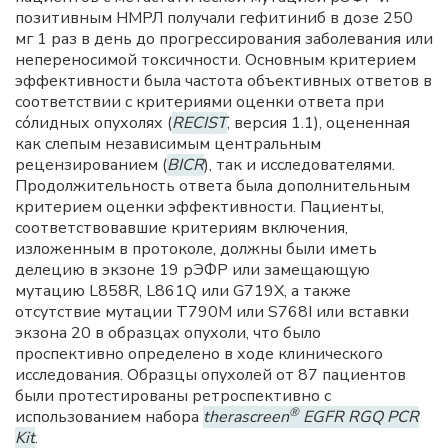
позитивным НМРЛ получали гефитиниб в дозе 250
мг 1 раз в день до прогрессирования заболевания или
непереносимой токсичности. Основным критерием
эффективности была частота объективных ответов в
соответствии с критериями оценки ответа при
сóлидных опухолях (
RECIST
, версия 1.1), оцененная
как слепым независимым центральным
рецензированием (
BICR
), так и исследователями.
Продолжительность ответа была дополнительным
критерием оценки эффективности. Пациенты,
соответствовавшие критериям включения,
изложенным в протоколе, должны были иметь
делецию в экзоне 19 рЭФР или замещающую
мутацию L858R, L861Q или G719X, а также
отсутствие мутации T790M или S768I или вставки
экзона 20 в образцах опухоли, что было
проспективно определено в ходе клинического
исследования. Образцы опухолей от 87 пациентов
были протестированы ретроспективно с
®
использованием набора
therascreen
EGFR RGQ PCR
Kit
.