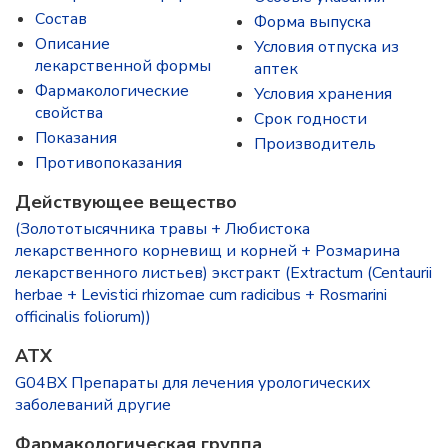
Состав
Форма выпуска
Описание
Условия отпуска из
лекарственной формы
аптек
Фармакологические
Условия хранения
свойства
Срок годности
Показания
Производитель
Противопоказания
Действующее вещество
(Золототысячника травы + Любистока
лекарственного корневищ и корней + Розмарина
лекарственного листьев) экстракт (Extractum (Centaurii
herbae + Levistici rhizomae cum radicibus + Rosmarini
officinalis foliorum))
ATX
G04BX Препараты для лечения урологических
заболеваний другие
Фармакологическая группа