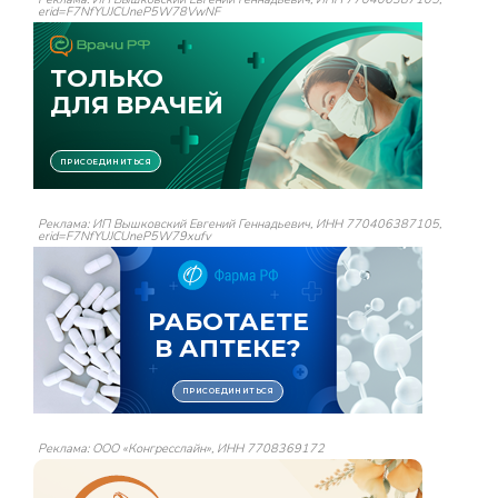
erid=F7NfYUJCUneP5W78VwNF
Реклама: ИП Вышковский Евгений Геннадьевич, ИНН 770406387105,
erid=F7NfYUJCUneP5W79xufv
Реклама: ООО «Конгресслайн», ИНН 7708369172