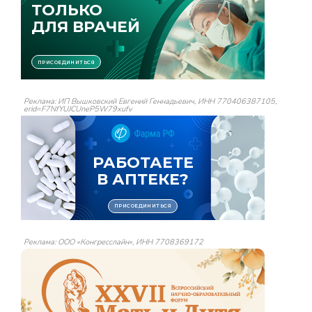
Реклама: ИП Вышковский Евгений Геннадьевич, ИНН 770406387105,
erid=F7NfYUJCUneP5W79xufv
Реклама: ООО «Конгресслайн», ИНН 7708369172