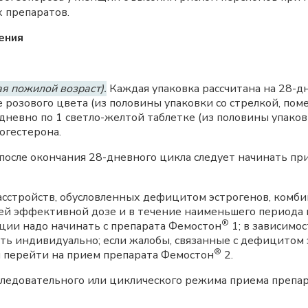
 препаратов.
ения
я пожилой возраст).
Каждая упаковка рассчитана на 28-д
розового цвета (из половины упаковки со стрелкой, пом
дневно по 1 светло-желтой таблетке (из половины упаков
огестерона.
после окончания 28-дневного цикла следует начинать п
асстройств, обусловленных дефицитом эстрогенов, комб
ей эффективной дозе и в течение наименьшего периода
®
ии надо начинать с препарата Фемостон
1; в зависимо
ь индивидуально; если жалобы, связанные с дефицитом э
®
 перейти на прием препарата Фемостон
2.
ледовательного или циклического режима приема препар