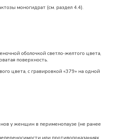
ктозы моногидрат (см. раздел 4.4).
еночной оболочкой светло-желтого цвета,
оватая поверхность.
ого цвета, с гравировкой «379» на одной
нов у женщин в перименопаузе (не ранее
непереносимости или противопоказаниях