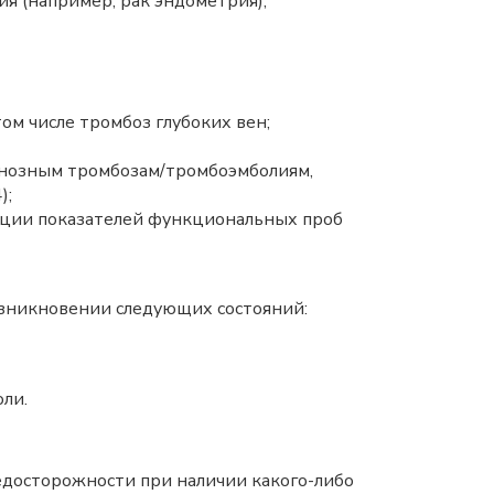
я (например, рак эндометрия);
ом числе тромбоз глубоких вен;
енозным тромбозам/тромбоэмболиям,
);
зации показателей функциональных проб
озникновении следующих состояний:
ли.
едосторожности при наличии какого-либо