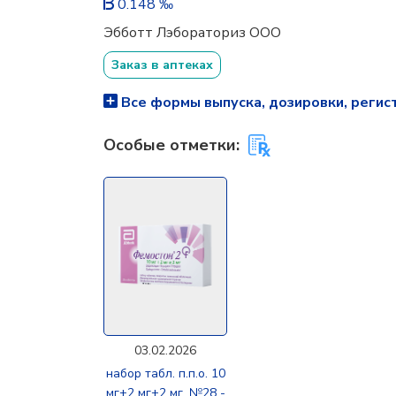
0.148 ‰
Эбботт Лэбораториз OOO
Заказ в аптеках
Все формы выпуска, дозировки, регис
Особые отметки:
03.02.2026
набор табл. п.п.о. 10
мг+2 мг+2 мг, №28 -