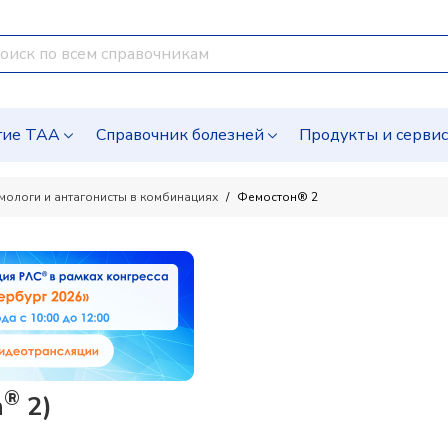
гие ТАА
Справочник болезней
Продукты и серви
омологи и антагонисты в комбинациях
Фемостон® 2
®
n
2)