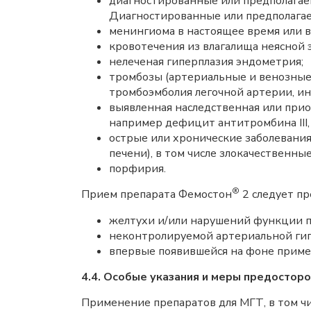
диагностированные или предполагае
Диагностированные или предполагае
менингиома в настоящее время или в а
кровотечения из влагалища неясной 
нелеченая гиперплазия эндометрия;
тромбозы (артериальные и венозные)
тромбоэмболия легочной артерии, ин
выявленная наследственная или при
например дефицит антитромбина III, 
острые или хронические заболевания
печени), в том числе злокачественные 
порфирия.
®
Прием препарата Фемостон
2 следует п
желтухи и/или нарушений функции п
неконтролируемой артериальной ги
впервые появившейся на фоне приме
4.4. Особые указания и меры предостор
Применение препаратов для МГТ, в том ч