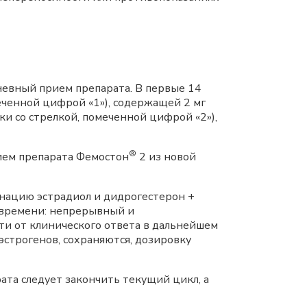
невный прием препарата. В первые 14
еченной цифрой «1»), содержащей 2 мг
ки со стрелкой, помеченной цифрой «2»),
®
рием препарата Фемостон
2 из новой
инацию эстрадиол и дидрогестерон +
 времени: непрерывный и
сти от клинического ответа в дальнейшем
строгенов, сохраняются, дозировку
ата следует закончить текущий цикл, а