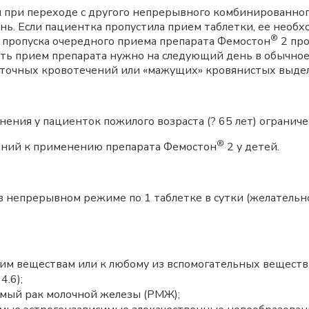
и при переходе с другого непрерывного комбинированно
нь. Если пациентка пропустила прием таблетки, ее необх
®
а пропуска очередного приема препарата Фемостон
2 про
ить прием препарата нужно на следующий день в обычное
аточных кровотечений или «мажущих» кровянистых выде
ения у пациенток пожилого возраста (? 65 лет) ограниче
®
аний к применению препарата Фемостон
2 у детей.
непрерывном режиме по 1 таблетке в сутки (желательно 
м веществам или к любому из вспомогательных веществ, 
4.6);
мый рак молочной железы (РМЖ);