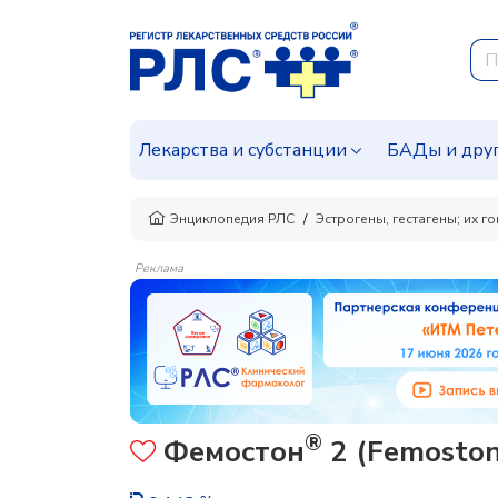
Лекарства и субстанции
БАДы и дру
Энциклопедия РЛС
Эстрогены, гестагены; их г
Реклама
®
Фемостон
2 (Femosto