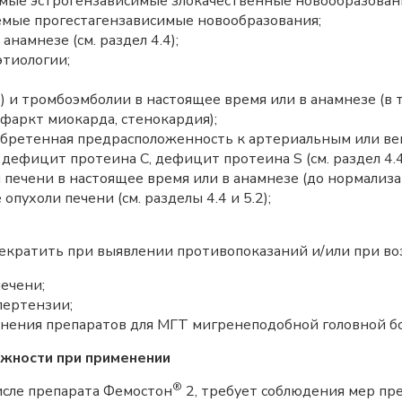
мые эстрогензависимые злокачественные новообразовани
мые прогестагензависимые новообразования;
намнезе (см. раздел 4.4);
этиологии;
 и тромбоэмболии в настоящее время или в анамнезе (в т
фаркт миокарда, стенокардия);
обретенная предрасположенность к артериальным или в
дефицит протеина С, дефицит протеина S (см. раздел 4.4
 печени в настоящее время или в анамнезе (до нормали
опухоли печени (см. разделы 4.4 и 5.2);
рекратить при выявлении противопоказаний и/или при в
ечени;
пертензии;
нения препаратов для МГТ мигренеподобной головной бо
ожности при применении
®
исле препарата Фемостон
2, требует соблюдения мер пр