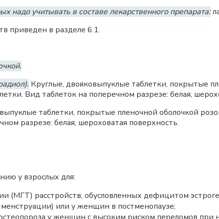
ых надо учитывать в составе лекарственного препарата:
ла
в приведен в разделе 6.1.
очкой.
радиол).
Круглые, двояковыпуклые таблетки, покрытые пл
летки. Вид таблеток на поперечном разрезе: белая, шерох
выпуклые таблетки, покрытые пленочной оболочкой розов
чном разрезе: белая, шероховатая поверхность.
нию у взрослых для:
ии (МГТ) расстройств, обусловленных дефицитом эстроге
й менструации) или у женщин в постменопаузе;
остеопороза у женщин с высоким риском переломов при 