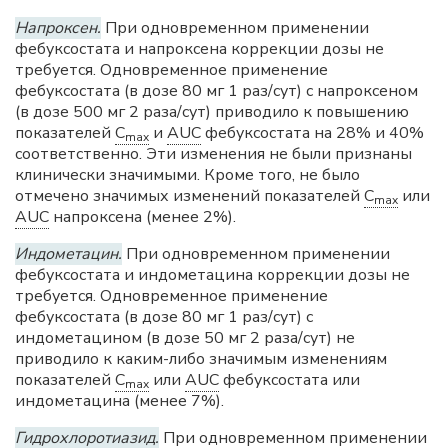
Напроксен.
При одновременном применении
фебуксостата и напроксена коррекции дозы не
требуется. Одновременное применение
фебуксостата (в дозе 80 мг 1 раз/сут) с напроксеном
(в дозе 500 мг 2 раза/сут) приводило к повышению
показателей
C
и
AUC
фебуксостата на 28% и 40%
max
соответственно. Эти изменения не были признаны
клинически значимыми. Кроме того, не было
отмечено значимых изменений показателей
C
или
max
AUC
напроксена (менее 2%).
Индометацин.
При одновременном применении
фебуксостата и индометацина коррекции дозы не
требуется. Одновременное применение
фебуксостата (в дозе 80 мг 1 раз/сут) с
индометацином (в дозе 50 мг 2 раза/сут) не
приводило к каким-либо значимым изменениям
показателей
C
или
AUC
фебуксостата или
max
индометацина (менее 7%).
Гидрохлоротиазид.
При одновременном применении