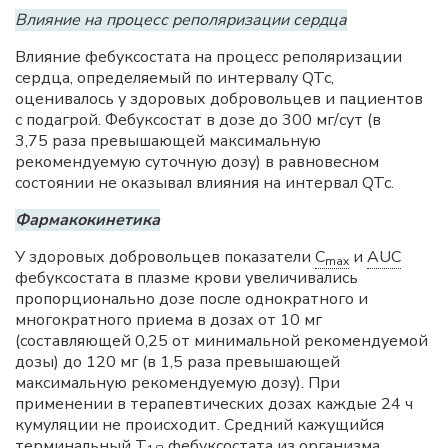
Влияние на процесс реполяризации сердца
Влияние фебуксостата на процесс реполяризации
сердца, определяемый по интервалу QTc,
оценивалось у здоровых добровольцев и пациентов
с подагрой. Фебуксостат в дозе до 300 мг/сут (в
3,75 раза превышающей максимальную
рекомендуемую суточную дозу) в равновесном
состоянии не оказывал влияния на интервал QTc.
Фармакокинетика
У здоровых добровольцев показатели
C
и
AUC
max
фебуксостата в плазме крови увеличивались
пропорционально дозе после однократного и
многократного приема в дозах от 10 мг
(составляющей 0,25 от минимальной рекомендуемой
дозы) до 120 мг (в 1,5 раза превышающей
максимальную рекомендуемую дозу). При
применении в терапевтических дозах каждые 24 ч
кумуляции не происходит. Средний кажущийся
терминальный
T
фебуксостата из организма