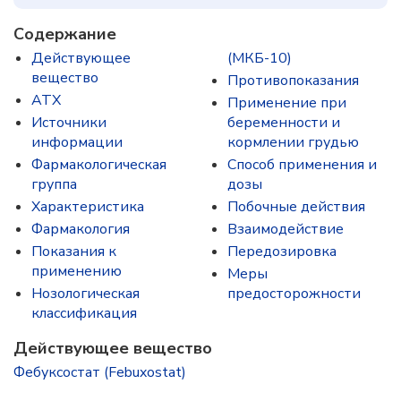
Содержание
Действующее
(МКБ-10)
вещество
Противопоказания
ATX
Применение при
Источники
беременности и
информации
кормлении грудью
Фармакологическая
Способ применения и
группа
дозы
Характеристика
Побочные действия
Фармакология
Взаимодействие
Показания к
Передозировка
применению
Меры
Нозологическая
предосторожности
классификация
Действующее вещество
Фебуксостат (Febuxostat)