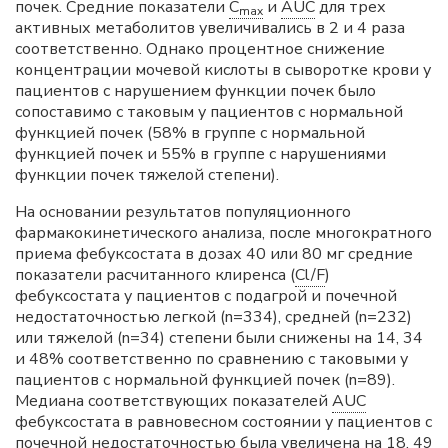
почек. Средние показатели
C
и
AUC
для трех
max
активных метаболитов увеличивались в 2 и 4 раза
соответственно. Однако процентное снижение
концентрации мочевой кислоты в сыворотке крови у
пациентов с нарушением функции почек было
сопоставимо с таковым у пациентов с нормальной
функцией почек (58% в группе с нормальной
функцией почек и 55% в группе с нарушениями
функции почек тяжелой степени).
На основании результатов популяционного
фармакокинетического анализа, после многократного
приема фебуксостата в дозах 40 или 80 мг средние
показатели расчитанного клиренса (
Cl/F
)
фебуксостата у пациентов с подагрой и почечной
недостаточностью легкой (n=334), средней (n=232)
или тяжелой (n=34) степени были снижены на 14, 34
и 48% соответственно по сравнению с таковыми у
пациентов с нормальной функцией почек (n=89).
Медиана соответствующих показателей
AUC
фебуксостата в равновесном состоянии у пациентов с
почечной недостаточностью была увеличена на 18, 49