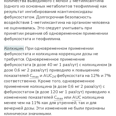
количества выводимого с мочой 1-метилксантина
(одного из основных метаболитов теофиллина) как
результат ингибирования ксантиноксидазы
фебуксостатом. Долгосрочная безопасность
воздействия 1-метилксантина на организм человека
не оценивалась. Это следует учитывать при
принятии решения об одновременном применении
фебуксостата и теофиллина.
Колхицин.
При одновременном применении
фебуксостата и колхицина коррекции дозы не
требуется. Одновременное применение
фебуксостата (в дозе 40 мг 1 раз/сут) с колхицином (в
дозе 0,6 мг 2 раза/сут) приводило к повышению
показателей
C
и AUC
фебуксостата на 12% и 7%
max
24
соответственно. Кроме того, одновременное
применение колхицина (в дозе 0,6 мг 2 раза/сут) с
фебуксостатом (в дозе 120 мг 1 раз/сут) приводило к
изменению показателей
C
или
AUC
колхицина
max
менее чем на 11% как для утренней, так и для
вечерней дозы. Эти изменения не были признаны
клинически значимыми.