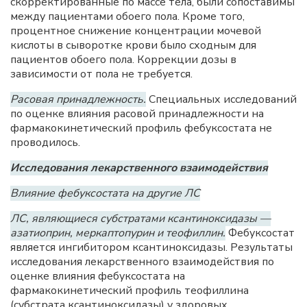
скорректированные по массе тела, были сопоставимы
между пациентами обоего пола. Кроме того,
процентное снижение концентрации мочевой
кислоты в сыворотке крови было сходным для
пациентов обоего пола. Коррекции дозы в
зависимости от пола не требуется.
Расовая принадлежность.
Специальных исследований
по оценке влияния расовой принадлежности на
фармакокинетический профиль фебуксостата не
проводилось.
Исследования лекарственного взаимодействия
Влияние фебуксостата на другие ЛС
ЛС, являющиеся субстратами ксантиноксидазы —
азатиоприн, меркаптопурин и теофиллин.
Фебуксостат
является ингибитором ксантиноксидазы. Результаты
исследования лекарственного взаимодействия по
оценке влияния фебуксостата на
фармакокинетический профиль теофиллина
(субстрата ксантиноксидазы) у здоровых