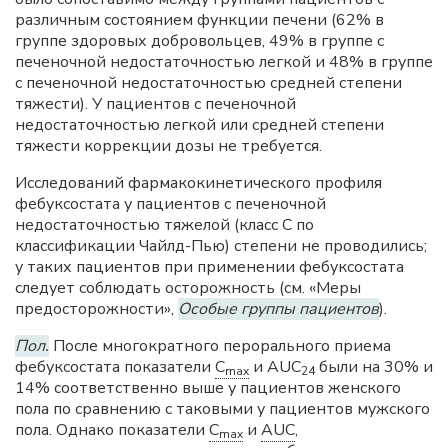
различным состоянием функции печени (62% в
группе здоровых добровольцев, 49% в группе с
печеночной недостаточностью легкой и 48% в группе
с печеночной недостаточностью средней степени
тяжести). У пациентов с печеночной
недостаточностью легкой или средней степени
тяжести коррекции дозы не требуется.
Исследований фармакокинетического профиля
фебуксостата у пациентов с печеночной
недостаточностью тяжелой (класс C по
классификации Чайлд-Пью) степени не проводились;
у таких пациентов при применении фебуксостата
следует соблюдать осторожность (см. «Меры
предосторожности»,
Особые группы пациентов
).
Пол.
После многократного перорального приема
фебуксостата показатели
C
и AUC
были на 30% и
max
24
14% соответственно выше у пациентов женского
пола по сравнению с таковыми у пациентов мужского
пола. Однако показатели
C
и
AUC
,
max