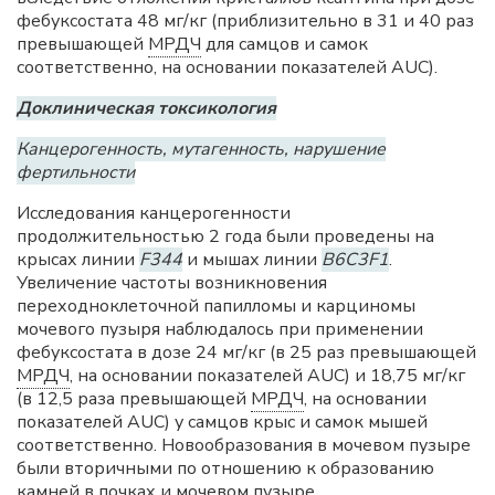
фебуксостата 48 мг/кг (приблизительно в 31 и 40 раз
превышающей
МРДЧ
для самцов и самок
соответственно, на основании показателей AUC).
Доклиническая токсикология
Канцерогенность, мутагенность, нарушение
фертильности
Исследования канцерогенности
продолжительностью 2 года были проведены на
крысах линии
F344
и мышах линии
B6C3F1
.
Увеличение частоты возникновения
переходноклеточной папилломы и карциномы
мочевого пузыря наблюдалось при применении
фебуксостата в дозе 24 мг/кг (в 25 раз превышающей
МРДЧ
, на основании показателей AUC) и 18,75 мг/кг
(в 12,5 раза превышающей
МРДЧ
, на основании
показателей AUC) у самцов крыс и самок мышей
соответственно. Новообразования в мочевом пузыре
были вторичными по отношению к образованию
камней в почках и мочевом пузыре.