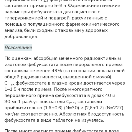
1/2
составляет примерно 5–8 ч. Фармакокинетические
параметры фебуксостата для пациентов с
гиперурикемией и подагрой, рассчитанные с
помощью популяционного фармакокинетического
анализа, были сходны с таковыми у здоровых
добровольцев.
Всасывание
По оценкам, абсорбция меченного радиоактивным
изотопом фебуксостата после перорального приема
составляла не менее 49% (на основании показателей
общей радиоактивности, выведенной с мочой).
C
фебуксостата в плазме крови достигается через
max
1–1,5 ч после приема. После многократного
перорального приема фебуксостата в дозах 40 и
80 мг 1 раз/сут показатели
C
составляли
max
приблизительно (1,6±0,6) (N=30) и (2,6±1,7) (N=227)
мкг/мл соответственно. Абсолютная биодоступность
фебуксостата в виде таблеток не изучалась.
После многократного приема фебуксостата в дозе