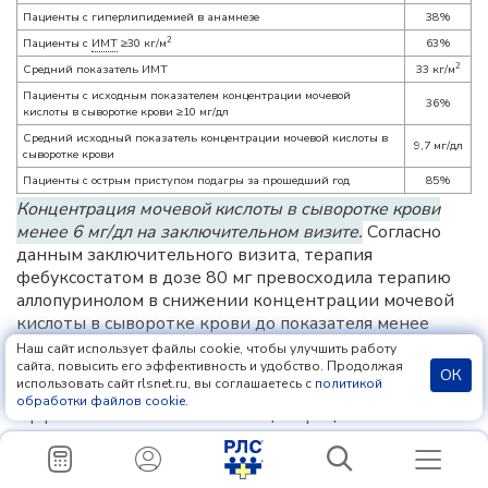
Пациенты с гиперлипидемией в анамнезе
38%
2
Пациенты с
ИМТ
≥30 кг/м
63%
2
Средний показатель ИМТ
33 кг/м
Пациенты с исходным показателем концентрации мочевой
36%
кислоты в сыворотке крови ≥10 мг/дл
Средний исходный показатель концентрации мочевой кислоты в
9,7 мг/дл
сыворотке крови
Пациенты с острым приступом подагры за прошедший год
85%
Концентрация мочевой кислоты в сыворотке крови
менее 6 мг/дл на заключительном визите.
Согласно
данным заключительного визита, терапия
фебуксостатом в дозе 80 мг превосходила терапию
аллопуринолом в снижении концентрации мочевой
кислоты в сыворотке крови до показателя менее
6 мг/дл. По данным заключительного визита, терапия
Наш сайт использует файлы cookie, чтобы улучшить работу
фебуксостатом в дозе 40 мг/сут, хотя и не
сайта, повысить его эффективность и удобство. Продолжая
ОК
использовать сайт rlsnet.ru, вы соглашаетесь с
политикой
превосходила терапию аллопуринолом, была
обработки файлов cookie
.
эффективна в снижении концентрации мочевой
кислоты в сыворотке крови до показателя менее
6 мг/дл (см. таблицу 2).