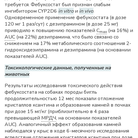
требуется. Фебуксостат был признан слабым
ингибитором CYP2D6
in vitro
и
in vivo
.
Одновременное применение фебуксостата (в дозе
120 мг 1 раз/сут) с дезипрамином (в дозе 25 мг)
приводило к повышению показателей
C
(на 16%) и
max
AUC
(на 22%) дезипрамина, что было связано со
снижением на 17% метаболического соотношения 2-
гидроксидезипрамина и дезипрамина (на основании
показателей AUC).
Токсикологические данные, полученные на
животных
Результаты исследования токсического действия
фебуксостата на собаках породы бигль
продолжительностью 12 мес показали отложение
кристаллов ксантина и образование камней в почках
при дозе 15 мг/кг (приблизительно в 4 раза
превышающей
МРДЧ
, на основании показателей
AUC). Аналогичный эффект образования камней
наблюдался у крыс в ходе 6-месячного исследования
вследствие отложения кристаллов ксантина при дозе