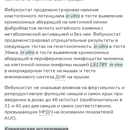
Фебуксостат продемонстрировал наличие
кластогенного потенциала
in vitro
в тесте выявления
хромосомных аберраций на клеточной линии
фибробластов легкого китайского хомячка с
метаболической активацией и без нее. Фебуксостат
продемонстрировал отрицательные результаты в
следующих тестах на генотоксичность:
in vitro
в тесте
Эймса,
in vitro
в тесте выявления хромосомных
аберраций в периферических лимфоцитах человека,
на клеточной линии лимфомы мышей
L5178Y
,
in vivo
в микроядерном тесте на мышах и тесте
внепланового синтеза
ДНК
на крысах.
Фебуксостат не оказывал влияния на фертильность и
репродуктивную функцию самцов и самок крыс при
введении в дозах до 48 мг/кг/сут (приблизительно в
31 и 40 раз для самцов и самок соответственно,
превышающих
МРДЧ
на основании показателей
AUC).
Клинические исследования