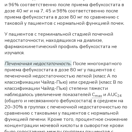
и 96% соответственно после приема фебуксостата в
дозе 40 мг и на 7, 45 и 98% соответственно после
приема фебуксостата в дозе 80 мг по сравнению с
таковой у пациентов с нормальной функцией почек.
У пациентов с терминальной стадией почечной
недостаточности, находящихся на диализе,
фармакокинетический профиль фебуксостата не
изучался.
Печеночная недостаточность.
После многократного
приема фебуксостата в дозе 80 мг у пациентов с
печеночной недостаточностью легкой (класс A по
классификации Чайлд-Пью) или средней (класс B по
классификации Чайлд-Пью) степени тяжести
наблюдалось увеличение показателей
C
и AUC
max
24
(общего и несвязанного фебуксостата) в среднем на
20–30% в группах с печеночной недостаточностью по
сравнению с таковыми у пациентов с нормальной
функцией печени. Кроме того, процентное снижение
концентрации мочевой кислоты в сыворотке крови
было сопоставимо между группами пациентов с