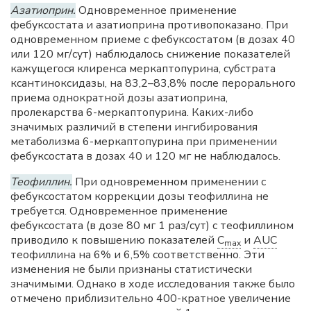
Азатиоприн.
Одновременное применение
фебуксостата и азатиоприна противопоказано. При
одновременном приеме с фебуксостатом (в дозах 40
или 120 мг/сут) наблюдалось снижение показателей
кажущегося клиренса меркаптопурина, субстрата
ксантиноксидазы, на 83,2–83,8% после перорального
приема однократной дозы азатиоприна,
пролекарства 6-меркаптопурина. Каких-либо
значимых различий в степени ингибирования
метаболизма 6-меркаптопурина при применении
фебуксостата в дозах 40 и 120 мг не наблюдалось.
Теофиллин.
При одновременном применении с
фебуксостатом коррекции дозы теофиллина не
требуется. Одновременное применение
фебуксостата (в дозе 80 мг 1 раз/сут) с теофиллином
приводило к повышению показателей
C
и
AUC
max
теофиллина на 6% и 6,5% соответственно. Эти
изменения не были признаны статистически
значимыми. Однако в ходе исследования также было
отмечено приблизительно 400-кратное увеличение