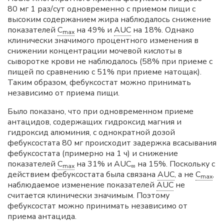
80 мг 1 раз/сут одновременно с приемом пищи с
высоким содержанием жира наблюдалось снижение
показателей
C
на 49% и
AUC
на 18%. Однако
max
клинически значимого процентного изменения в
снижении концентрации мочевой кислоты в
сыворотке крови не наблюдалось (58% при приеме с
пищей по сравнению с 51% при приеме натощак).
Таким образом, фебуксостат можно принимать
независимо от приема пищи.
Было показано, что при одновременном приеме
антацидов, содержащих гидроксид магния и
гидроксид алюминия, с однократной дозой
фебуксостата 80 мг происходит задержка всасывания
фебуксостата (примерно на 1 ч) и снижение
показателей
C
на 31% и AUC
на 15%. Поскольку с
max
∞
действием фебуксостата была связана
AUC
, а не
C
,
max
наблюдаемое изменение показателей
AUC
не
считается клинически значимым. Поэтому
фебуксостат можно принимать независимо от
приема антацида.