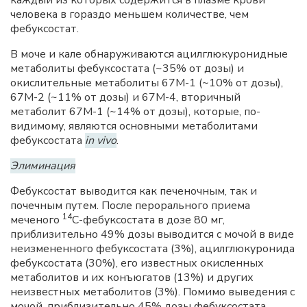
человека в гораздо меньшем количестве, чем
фебуксостат.
В моче и кале обнаруживаются ацилглюкуронидные
метаболиты фебуксостата (~35% от дозы) и
окислительные метаболиты 67M-1 (~10% от дозы),
67M-2 (~11% от дозы) и 67M-4, вторичный
метаболит 67M-1 (~14% от дозы), которые, по-
видимому, являются основными метаболитами
фебуксостата
in vivo
.
Элиминация
Фебуксостат выводится как печеночным, так и
почечным путем. После перорального приема
14
меченого
C-фебуксостата в дозе 80 мг,
приблизительно 49% дозы выводится с мочой в виде
неизмененного фебуксостата (3%), ацилглюкуронида
фебуксостата (30%), его известных окисленных
метаболитов и их конъюгатов (13%) и других
неизвестных метаболитов (3%). Помимо выведения с
мочой, приблизительно 45% дозы фебуксостата