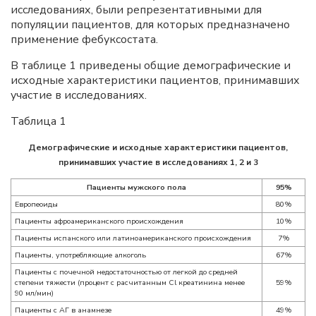
исследованиях, были репрезентативными для
популяции пациентов, для которых предназначено
применение фебуксостата.
В таблице 1 приведены общие демографические и
исходные характеристики пациентов, принимавших
участие в исследованиях.
Таблица 1
Демографические и исходные характеристики пациентов,
принимавших участие в исследованиях 1, 2 и 3
Пациенты мужского пола
95%
Европеоиды
80%
Пациенты афроамериканского происхождения
10%
Пациенты испанского или латиноамериканского происхождения
7%
Пациенты, употребляющие алкоголь
67%
Пациенты с почечной недостаточностью от легкой до средней
степени тяжести (процент с расчитанным Cl креатинина менее
59%
90 мл/мин)
Пациенты с АГ в анамнезе
49%