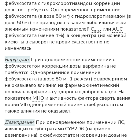
фебуксостата с гидрохлоротиазидом коррекции
дозы не требуется. Одновременное применение
фебуксостата (в дозе 80 мг) с гидрохлоротиазидом (в
дозе 50 мг) не приводило к каким-либо клинически
значимым изменениям показателей
C
или
AUC
max
фебуксостата (менее 4%), а концентрация мочевой
кислоты в сыворотке крови существенно не
изменялась.
Варфарин.
При одновременном применении с
фебуксостатом коррекции дозы варфарина не
требуется. Одновременное применение
фебуксостата (в дозе 80 мг 1 раз/сут) с варфарином
не оказывало влияния на фармакокинетический
профиль варфарина у здоровых добровольцев. На
показатели
МНО
и активность фактора свертывания
крови VII одновременный прием с фебуксостатом
также влияния не оказывал.
Дезипрамин.
При одновременном применении ЛС,
являющихся субстратами CYP2D6 (например,
дезипрамина), с фебуксостатом коррекции дозы не