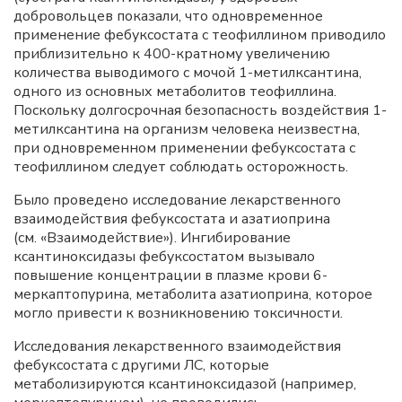
добровольцев показали, что одновременное
применение фебуксостата с теофиллином приводило
приблизительно к 400-кратному увеличению
количества выводимого с мочой 1-метилксантина,
одного из основных метаболитов теофиллина.
Поскольку долгосрочная безопасность воздействия 1-
метилксантина на организм человека неизвестна,
при одновременном применении фебуксостата с
теофиллином следует соблюдать осторожность.
Было проведено исследование лекарственного
взаимодействия фебуксостата и азатиоприна
(см. «Взаимодействие»). Ингибирование
ксантиноксидазы фебуксостатом вызывало
повышение концентрации в плазме крови 6-
меркаптопурина, метаболита азатиоприна, которое
могло привести к возникновению токсичности.
Исследования лекарственного взаимодействия
фебуксостата с другими ЛС, которые
метаболизируются ксантиноксидазой (например,