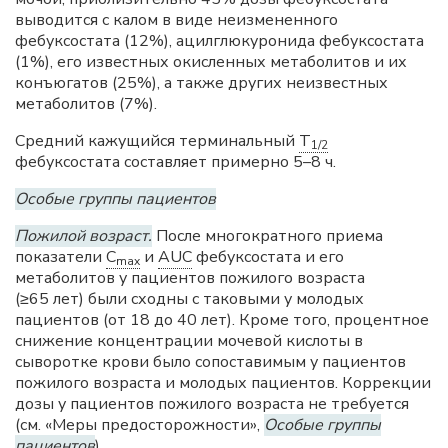
выводится с калом в виде неизмененного
фебуксостата (12%), ацилглюкуронида фебуксостата
(1%), его известных окисленных метаболитов и их
конъюгатов (25%), а также других неизвестных
метаболитов (7%).
Средний кажущийся терминальный
T
1/2
фебуксостата составляет примерно 5–8 ч.
Особые группы пациентов
Пожилой возраст.
После многократного приема
показатели
C
и
AUC
фебуксостата и его
max
метаболитов у пациентов пожилого возраста
(≥65 лет) были сходны с таковыми у молодых
пациентов (от 18 до 40 лет). Кроме того, процентное
снижение концентрации мочевой кислоты в
сыворотке крови было сопоставимым у пациентов
пожилого возраста и молодых пациентов. Коррекции
дозы у пациентов пожилого возраста не требуется
(см. «Меры предосторожности»,
Особые группы
пациентов
).