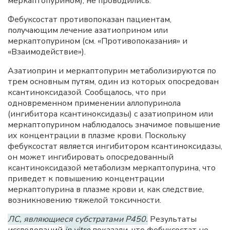
меркаптопурином), не проводились.
Фебуксостат противопоказан пациентам,
получающим лечение азатиоприном или
меркаптопурином (см. «Противопоказания» и
«Взаимодействие»).
Азатиоприн и меркаптопурин метаболизируются по
трем основным путям, один из которых опосредован
ксантиноксидазой. Сообщалось, что при
одновременном применении аллопуринола
(ингибитора ксантиноксидазы) с азатиоприном или
меркаптопурином наблюдалось значимое повышение
их концентрации в плазме крови. Поскольку
фебуксостат является ингибитором ксантиноксидазы,
он может ингибировать опосредованный
ксантиноксидазой метаболизм меркаптопурина, что
приведет к повышению концентрации
меркаптопурина в плазме крови и, как следствие,
возникновению тяжелой токсичности.
ЛС, являющиеся субстратами P450.
Результаты
исследований
in vitro
показали, что фебуксостат не