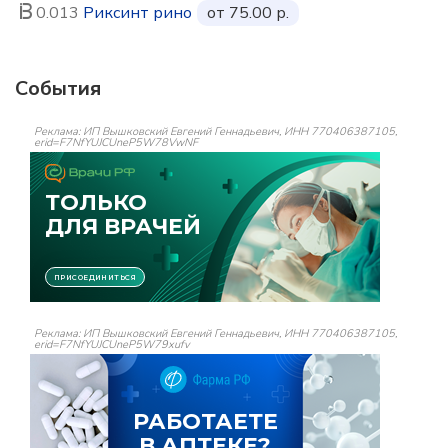
0.013
Риксинт рино
от 75.00 р.
События
Реклама: ИП Вышковский Евгений Геннадьевич, ИНН 770406387105,
erid=F7NfYUJCUneP5W78VwNF
Реклама: ИП Вышковский Евгений Геннадьевич, ИНН 770406387105,
erid=F7NfYUJCUneP5W79xufv