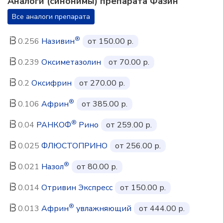
Аналоги (синонимы) препарата Фазин
Все аналоги препарата
®
0.256
Називин
от 150.00 р.
0.239
Оксиметазолин
от 70.00 р.
0.2
Оксифрин
от 270.00 р.
®
0.106
Африн
от 385.00 р.
®
0.04
РАНКОФ
Рино
от 259.00 р.
0.025
ФЛЮСТОПРИНО
от 256.00 р.
®
0.021
Назол
от 80.00 р.
0.014
Отривин Экспресс
от 150.00 р.
®
0.013
Африн
увлажняющий
от 444.00 р.