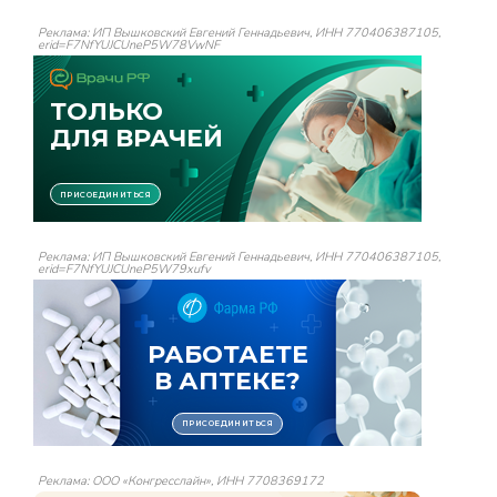
Реклама: ИП Вышковский Евгений Геннадьевич, ИНН 770406387105,
erid=F7NfYUJCUneP5W78VwNF
Реклама: ИП Вышковский Евгений Геннадьевич, ИНН 770406387105,
erid=F7NfYUJCUneP5W79xufv
Реклама: ООО «Конгресслайн», ИНН 7708369172