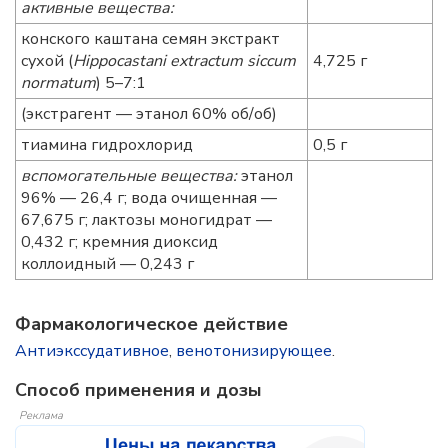
активные вещества:
конского каштана семян экстракт
сухой (
Hippocastani extractum siccum
4,725 г
normatum
) 5–7:1
(экстрагент — этанол 60% об/об)
тиамина гидрохлорид
0,5 г
вспомогательные вещества:
этанол
96% — 26,4 г; вода очищенная —
67,675 г; лактозы моногидрат —
0,432 г; кремния диоксид
коллоидный — 0,243 г
Фармакологическое действие
Антиэкссудативное
,
венотонизирующее
.
Способ применения и дозы
Реклама