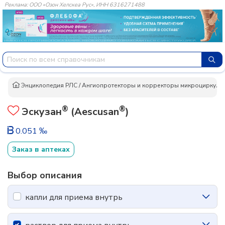
Реклама: ООО «Озон Хелскеа Рус», ИНН 6316271488
Энциклопедия РЛС
/
Ангиопротекторы и корректоры микроциркуляц
®
®
Эскузан
(Aescusan
)
0.051 ‰
Заказ в аптеках
Выбор описания
капли для приема внутрь