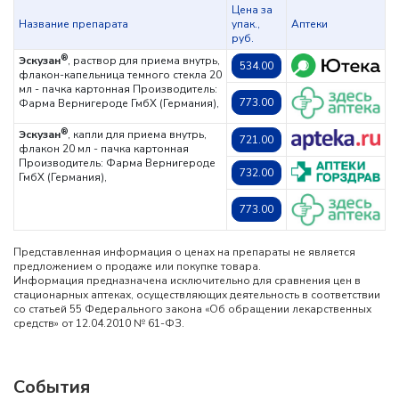
Цена за
Название препарата
упак.,
Аптеки
руб.
®
Эскузан
, раствор для приема внутрь,
534.00
флакон-капельница темного стекла 20
мл - пачка картонная
Производитель:
773.00
Фарма Вернигероде ГмбХ (Германия),
®
Эскузан
, капли для приема внутрь,
721.00
флакон 20 мл - пачка картонная
Производитель: Фарма Вернигероде
732.00
ГмбХ (Германия),
773.00
Представленная информация о ценах на препараты не является
предложением о продаже или покупке товара.
Информация предназначена исключительно для сравнения цен в
стационарных аптеках, осуществляющих деятельность в соответствии
со статьей 55 Федерального закона «Об обращении лекарственных
средств» от 12.04.2010 № 61-ФЗ.
События